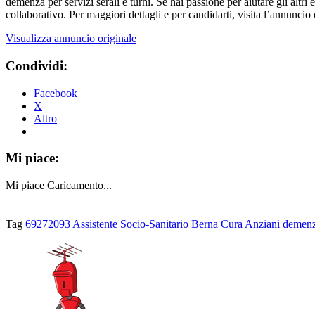
demenza per servizi serali e turni. Se hai passione per aiutare gli altri
collaborativo. Per maggiori dettagli e per candidarti, visita l’annuncio
Visualizza annuncio originale
Condividi:
Facebook
X
Altro
Mi piace:
Mi piace
Caricamento...
Tag
69272093
Assistente Socio-Sanitario
Berna
Cura Anziani
demen