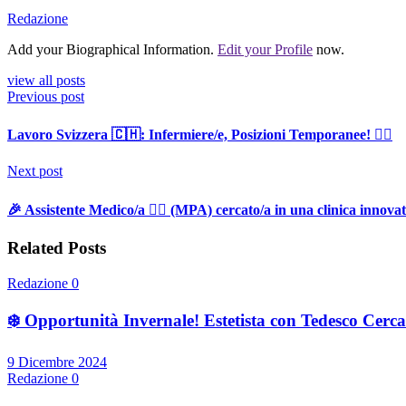
Redazione
Add your Biographical Information.
Edit your Profile
now.
view all posts
Previous post
Lavoro Svizzera 🇨🇭: Infermiere/e, Posizioni Temporanee! 🧑‍⚕️
Next post
🎉 Assistente Medico/a 👩‍⚕️ (MPA) cercato/a in una clinica innova
Related Posts
Redazione
0
❄️ Opportunità Invernale! Estetista con Tedesco Cercas
9 Dicembre 2024
Redazione
0