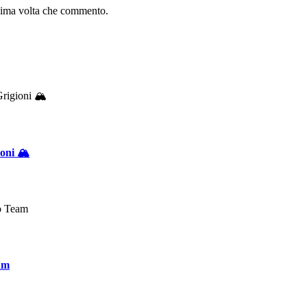
ssima volta che commento.
oni 🏔️
eam