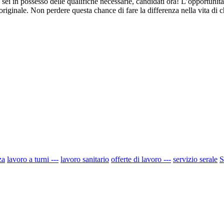
 e sei in possesso delle qualifiche necessarie, candidati ora! L’opportuni
 originale. Non perdere questa chance di fare la differenza nella vita di
za
lavoro a turni ---
lavoro sanitario
offerte di lavoro ---
servizio serale
S