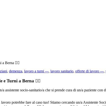
 a Berna 👨‍⚕️
ziani
,
demenza
,
lavoro a turni ---
,
lavoro sanitario
,
offerte di lavoro ---
,
e e Turni a Berna 👨‍⚕️
 di lavoro potrebbe fare al caso tuo! Stiamo cercando un/a Assistente Soc