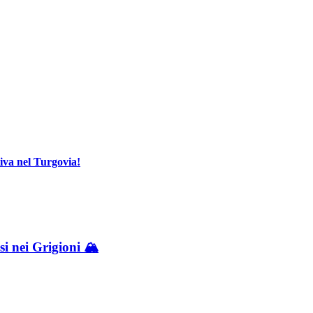
tiva nel Turgovia!
i nei Grigioni 🏔️