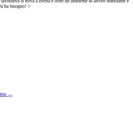
tà lavorativa si trova a Berna e offre un ambiente di lavoro stimolante e
 chi ha bisogno! ✨
RK ---