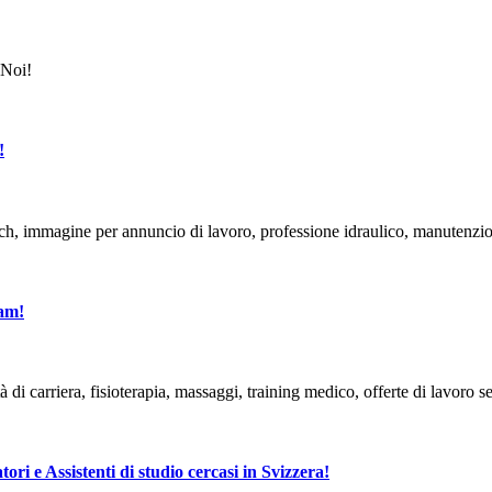
!
eam!
tori e Assistenti di studio cercasi in Svizzera!