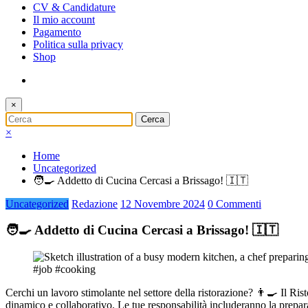
CV & Candidature
Il mio account
Pagamento
Politica sulla privacy
Shop
×
×
Home
Uncategorized
🧑‍🍳 Addetto di Cucina Cercasi a Brissago! 🇮🇹
Uncategorized
Redazione
12 Novembre 2024
0 Commenti
🧑‍🍳 Addetto di Cucina Cercasi a Brissago! 🇮🇹
Cerchi un lavoro stimolante nel settore della ristorazione? 👨‍🍳 Il R
dinamico e collaborativo. Le tue responsabilità includeranno la prepara