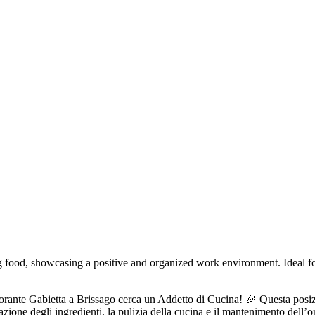
istorante Gabietta a Brissago cerca un Addetto di Cucina! 🎉 Questa posi
zione degli ingredienti, la pulizia della cucina e il mantenimento dell’o