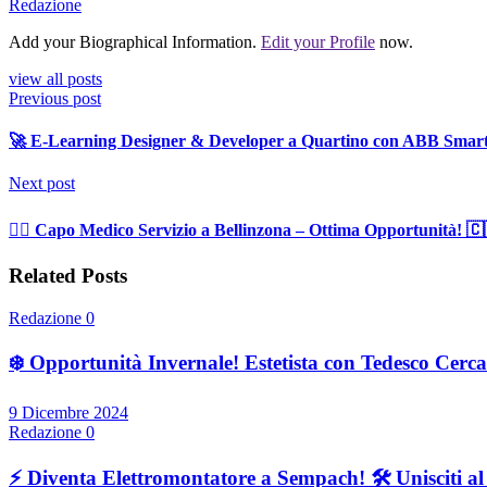
Redazione
Add your Biographical Information.
Edit your Profile
now.
view all posts
Previous post
🚀 E-Learning Designer & Developer a Quartino con ABB Smart
Next post
👨‍⚕️ Capo Medico Servizio a Bellinzona – Ottima Opportunità! 🇨
Related Posts
Redazione
0
❄️ Opportunità Invernale! Estetista con Tedesco Cercas
9 Dicembre 2024
Redazione
0
⚡ Diventa Elettromontatore a Sempach! 🛠️ Unisciti a