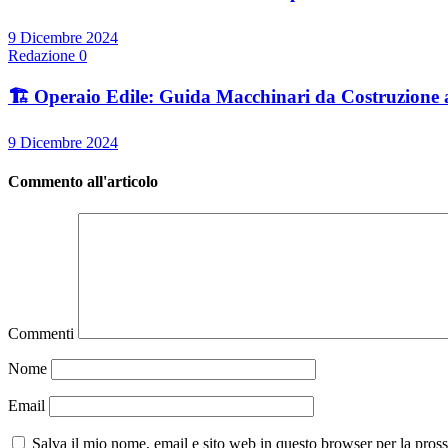
9 Dicembre 2024
Redazione
0
🏗️ Operaio Edile: Guida Macchinari da Costruzione 
9 Dicembre 2024
Commento all'articolo
Commenti
Nome
Email
Salva il mio nome, email e sito web in questo browser per la pro