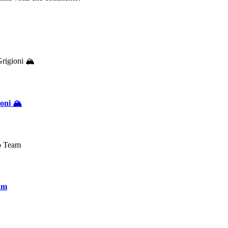
oni 🏔️
eam