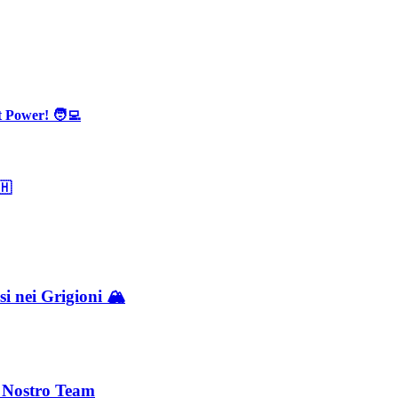
 Power! 🧑‍💻
🇭
i nei Grigioni 🏔️
l Nostro Team