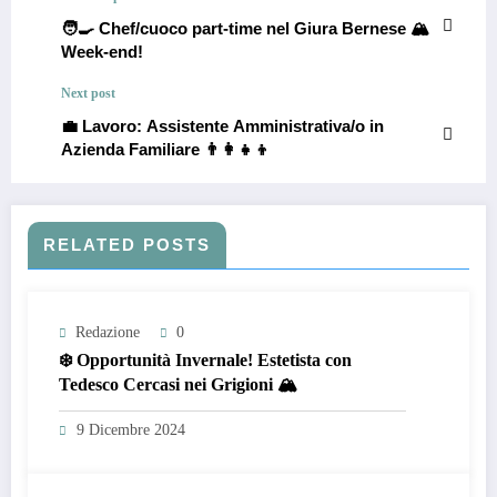
🧑‍🍳 Chef/cuoco part-time nel Giura Bernese 🏔️
Week-end!
Next post
💼 Lavoro: Assistente Amministrativa/o in
Azienda Familiare 👨‍👩‍👧‍👦
RELATED POSTS
Redazione
0
❄️ Opportunità Invernale! Estetista con
Tedesco Cercasi nei Grigioni 🏔️
9 Dicembre 2024