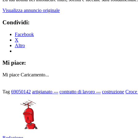
Visualizza annuncio originale
Condividi:
Facebook
X
Altro
Mi piace:
Mi piace
Caricamento...
Tag
69050142
artigianato ---
contratto di lavoro ---
costruzione
Croce
Redazione