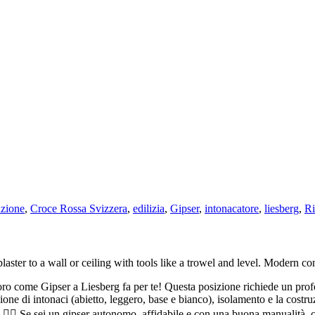
uzione
,
Croce Rossa Svizzera
,
edilizia
,
Gipser
,
intonacatore
,
liesberg
,
Ri
oro come Gipser a Liesberg fa per te! Questa posizione richiede un profes
zione di intonaci (abietto, leggero, base e bianco), isolamento e la costru
e. 👷‍♀️ Se sei un gipser autonomo, affidabile e con una buona manualità, c