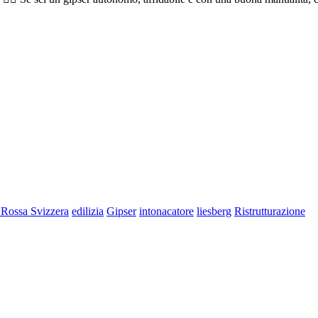
 Rossa Svizzera
edilizia
Gipser
intonacatore
liesberg
Ristrutturazione