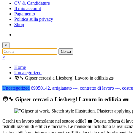
CV & Candidature
Il mio account
Pagamento
Politica sulla privacy
Shop
×
×
Home
Uncategorized
🧑‍🔧 Gipser cercasi a Liesberg! Lavoro in edilizia 🧱
Uncategorized
69050142
,
artigianato ---
,
contratto di lavoro ---
,
costr
🧑‍🔧 Gipser cercasi a Liesberg! Lavoro in edilizia 🧱
Cerchi un lavoro stimolante nel settore edile? 💼 Questa offerta di lav
ristrutturazioni di edifici e facciate. Le mansioni includono la realizza
La tua abilità nel intonacare muri, soffitti e facciate sarà fondamental