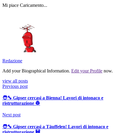
Mi piace
Caricamento...
Redazione
Add your Biographical Information.
Edit your Profile
now.
view all posts
Previous post
🧑‍🔧 Gipser cercasi a Bienna! Lavori di intonaco e
ristrutturazione 👷
Next post
🧑‍🔧 Gipser cercasi a Täuffelen! Lavori di intonaco e
ristrutturazione 🚧