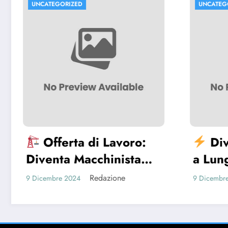
D
UNCATEGORIZED
a di Lavoro:
Diventa Elettricis
acchinista
a Lungern! Unisciti a
ucerna!
Nostro Team
Redazione
Redazione
9 Dicembre 2024