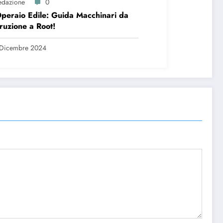
edazione
0
peraio Edile: Guida Macchinari da
ruzione a Root!
 Dicembre 2024