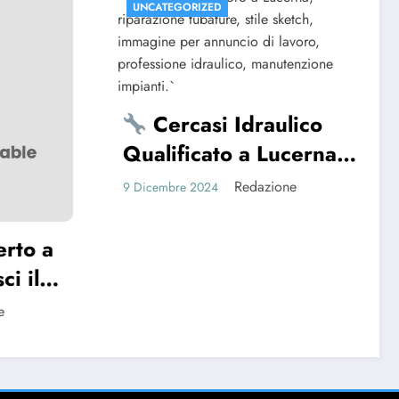
NCATEGORIZED
UNCATEGORIZED
Cercasi Idraulico
Offerte di
ualificato a Lucerna!
settore sanit
nisciti al Nostro Team!
Fisioterapist
Redazione
Re
icembre 2024
9 Dicembre 2024
Massaggiato
Assistenti di
cercasi in S