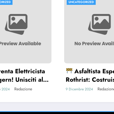
UNCATEGORIZED
U
Q
U
9 D
ta
Asfaltista Esperto a
l
Rothrist: Costruisci il
Tuo Futuro con Noi!
Redazione
9 Dicembre 2024