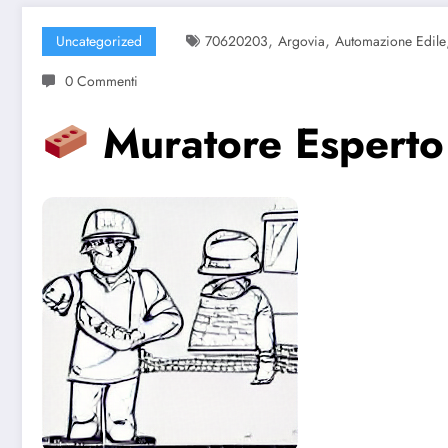
,
,
Uncategorized
70620203
Argovia
Automazione Edile
0 Commenti
Muratore Esperto 