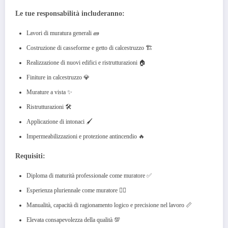
Le tue responsabilità includeranno:
Lavori di muratura generali 🧱
Costruzione di casseforme e getto di calcestruzzo 🏗️
Realizzazione di nuovi edifici e ristrutturazioni 🏠
Finiture in calcestruzzo 💎
Murature a vista ✨
Ristrutturazioni 🛠️
Applicazione di intonaci 🖌️
Impermeabilizzazioni e protezione antincendio 🔥
Requisiti:
Diploma di maturità professionale come muratore ✅
Esperienza pluriennale come muratore 👷‍♂️
Manualità, capacità di ragionamento logico e precisione nel lavoro 📏
Elevata consapevolezza della qualità 💯