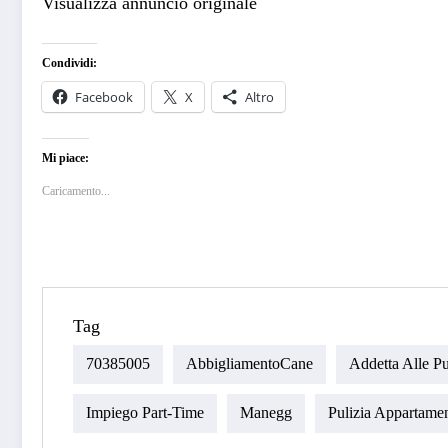
Visualizza annuncio originale
Condividi:
Facebook
X
Altro
Mi piace:
Caricamento...
Tag
70385005
AbbigliamentoCane
Addetta Alle Pu
Impiego Part-Time
Manegg
Pulizia Appartament