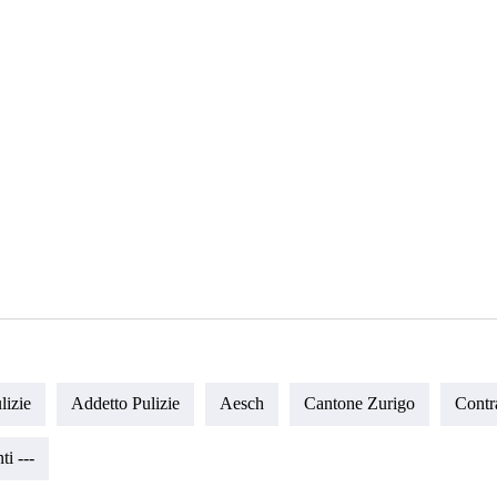
lizie
Addetto Pulizie
Aesch
Cantone Zurigo
Contr
i ---