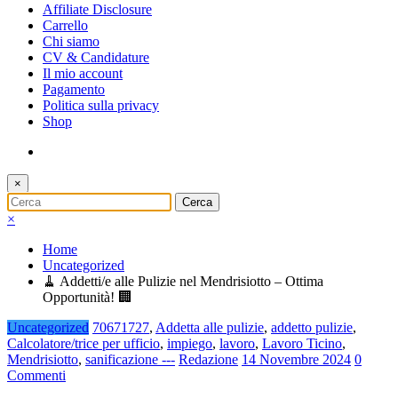
Affiliate Disclosure
Carrello
Chi siamo
CV & Candidature
Il mio account
Pagamento
Politica sulla privacy
Shop
×
×
Home
Uncategorized
🧹 Addetti/e alle Pulizie nel Mendrisiotto – Ottima
Opportunità! 🏢
Uncategorized
70671727
,
Addetta alle pulizie
,
addetto pulizie
,
Calcolatore/trice per ufficio
,
impiego
,
lavoro
,
Lavoro Ticino
,
Mendrisiotto
,
sanificazione ---
Redazione
14 Novembre 2024
0
Commenti