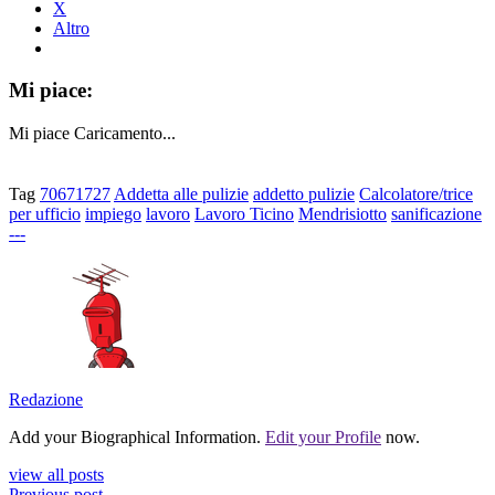
X
Altro
Mi piace:
Mi piace
Caricamento...
Tag
70671727
Addetta alle pulizie
addetto pulizie
Calcolatore/trice
per ufficio
impiego
lavoro
Lavoro Ticino
Mendrisiotto
sanificazione
---
Redazione
Add your Biographical Information.
Edit your Profile
now.
view all posts
Previous post