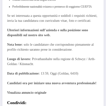
Preferibilmente nazionalità svizzera o permesso di soggiorno CE/EFTA
Se sei interessata a questa opportunità e soddisfi i requisiti richiesti,
invia la tua candidatura con curriculum vitae, foto e certificati.
Ulteriori informazioni sull’azienda e sulla posizione sono
disponibili sul nostro sito web.
Nota bene:
solo le candidature che corrispondono pienamente al
profilo richiesto saranno prese in considerazione.
Luogo di lavoro:
Privathaushalte nella regione di Schwyz / Arth-
Goldau / Küssnacht.
Data di pubblicazione:
13:59, Oggi (Goldau, 6410)
Candidati ora per iniziare una nuova avventura professionale!
Visualizza annuncio originale
Condividi: