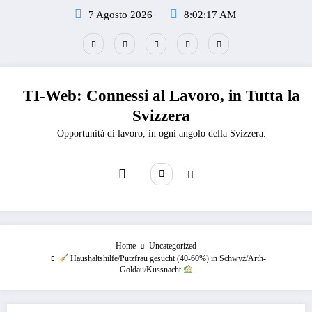
Vai
7 Agosto 2026
8:02:17 AM
al
contenuto
TI-Web: Connessi al Lavoro, in Tutta la
Svizzera
Opportunità di lavoro, in ogni angolo della Svizzera.
Home
Uncategorized
Haushaltshilfe/Putzfrau gesucht (40-60%) in Schwyz/Arth-
Goldau/Küssnacht