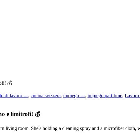
ofi! 💰
to di lavoro ---
,
cucina svizzera
,
impiego ---
,
impiego part-time
,
Lavoro
 e limitrofi! 💰