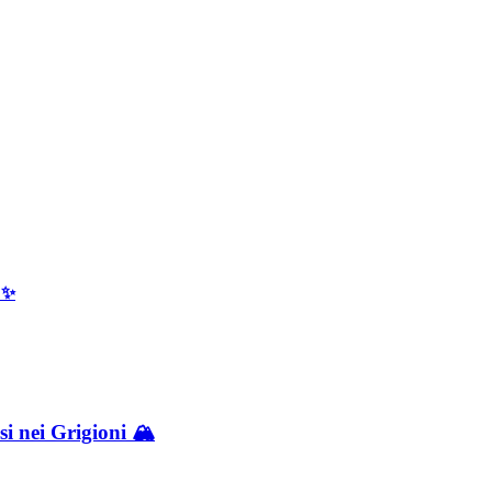
! ✨
i nei Grigioni 🏔️