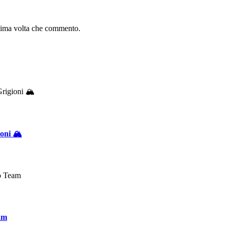
ssima volta che commento.
oni 🏔️
eam