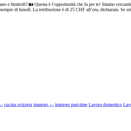
ano e limitrofi? 🏡 Questa è l’opportunità che fa per te! Stiamo cercando
empre di lunedì. La retribuzione è di 25 CHF all’ora, dichiarata. Se sei 
--
cucina svizzera
impiego ---
impiego part-time
Lavoro domestico
Lav