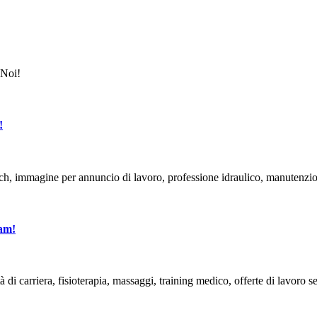
!
eam!