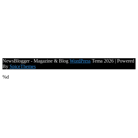
NewsBlogger - Magazine & Blog
WordPress
Tema 2026 | Powered
By
SpiceThemes
%d