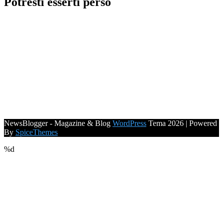
Potresti esserti perso
NewsBlogger - Magazine & Blog
WordPress
Tema 2026 | Powered
By
SpiceThemes
%d