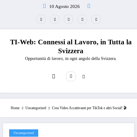
Vai
10 Agosto 2026
al
contenuto
TI-Web: Connessi al Lavoro, in Tutta la
Svizzera
Opportunità di lavoro, in ogni angolo della Svizzera.
Home
Uncategorized
Crea Video Accattivanti per TikTok e altri Social! 🎬
Uncategorized