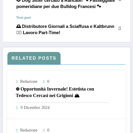
🐶 Dog Sitter cercato a Rancate! 🐾 Passeggiate
pomeridiane per due Bulldog Francesi 🐾
Next post
🌅 Distributore Giornali a Sciaffusa e Kaltbrunn
🚴‍♂️ Lavoro Part-Time!
RELATED POSTS
Redazione
0
❄️ Opportunità Invernale! Estetista con
Tedesco Cercasi nei Grigioni 🏔️
9 Dicembre 2024
Redazione
0