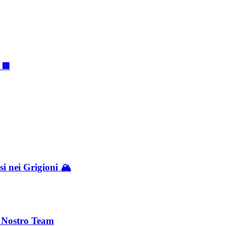
 🏢
i nei Grigioni 🏔️
l Nostro Team