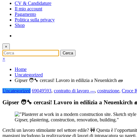
CV & Candidature
Il mio account
Pagamento
Politica sulla privacy
Shop
×
×
Home
Uncategorized
Gipser 🧑‍🔧 cercasi! Lavoro in edilizia a Neuenkirch 🧱
Uncategorized
69049593
,
contratto di lavoro ---
,
costruzione
,
Croce R
Gipser 🧑‍🔧 cercasi! Lavoro in edilizia a Neuenkirch 
Cerchi un lavoro stimolante nel settore edile? 🚧 Questa è l’opportunit
mansioni includono la realizzazione di lavori di intonacatura su pareti, 