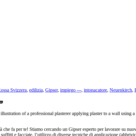
ossa Svizzera
,
edilizia
,
Gipser
,
impiego ---
,
intonacatore
,
Neuenkirch
,
🧱
à che fa per te! Stiamo cercando un Gipser esperto per lavorare su nuovi p
soffitti e facciate, l’utilizzo di diverse tecniche di applicazione (abbri