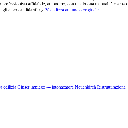
i un professionista affidabile, autonomo, con una buona manualità e senso 
tagli e per candidarti! 👉
Visualizza annuncio originale
ra
edilizia
Gipser
impiego ---
intonacatore
Neuenkirch
Ristrutturazione