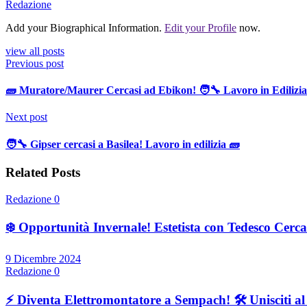
Redazione
Add your Biographical Information.
Edit your Profile
now.
view all posts
Previous post
🧱 Muratore/Maurer Cercasi ad Ebikon! 🧑‍🔧 Lavoro in Edilizia
Next post
🧑‍🔧 Gipser cercasi a Basilea! Lavoro in edilizia 🧱
Related Posts
Redazione
0
❄️ Opportunità Invernale! Estetista con Tedesco Cercas
9 Dicembre 2024
Redazione
0
⚡ Diventa Elettromontatore a Sempach! 🛠️ Unisciti a