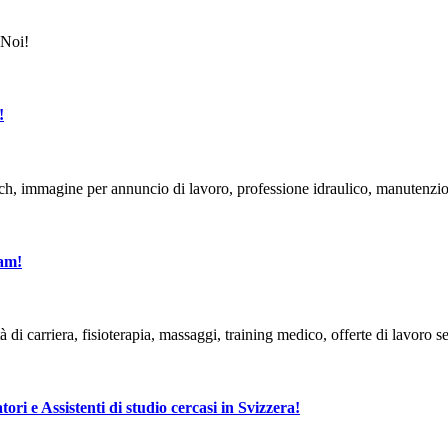
!
eam!
tori e Assistenti di studio cercasi in Svizzera!