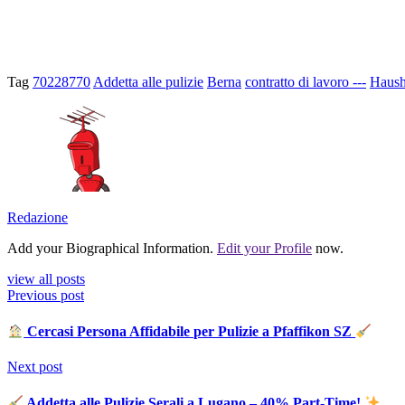
Tag
70228770
Addetta alle pulizie
Berna
contratto di lavoro ---
Hausha
Redazione
Add your Biographical Information.
Edit your Profile
now.
view all posts
Previous post
Cercasi Persona Affidabile per Pulizie a Pfaffikon SZ
Next post
Addetta alle Pulizie Serali a Lugano – 40% Part-Time!