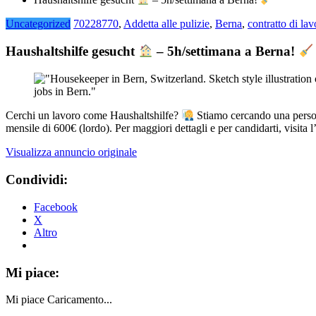
Uncategorized
70228770
,
Addetta alle pulizie
,
Berna
,
contratto di lav
Haushaltshilfe gesucht
– 5h/settimana a Berna!
Cerchi un lavoro come Haushaltshilfe?
Stiamo cercando una persona
mensile di 600€ (lordo). Per maggiori dettagli e per candidarti, visita
Visualizza annuncio originale
Condividi:
Facebook
X
Altro
Mi piace:
Mi piace
Caricamento...