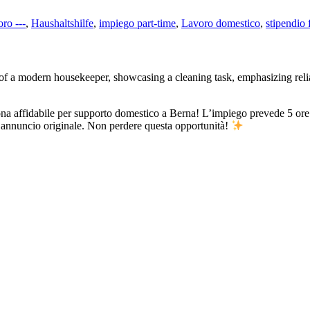
oro ---
,
Haushaltshilfe
,
impiego part-time
,
Lavoro domestico
,
stipendio f
 affidabile per supporto domestico a Berna! L’impiego prevede 5 ore se
 l’annuncio originale. Non perdere questa opportunità!