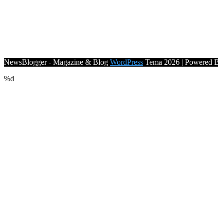
NewsBlogger - Magazine & Blog
WordPress
Tema 2026 | Powered 
%d