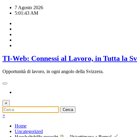
Vai
7 Agosto 2026
al
5:01:44 AM
contenuto
TI-Web: Connessi al Lavoro, in Tutta la S
Opportunità di lavoro, in ogni angolo della Svizzera.
×
×
Home
Uncategorized
Haushaltshilfe gesucht
– 5h/settimana a Berna!