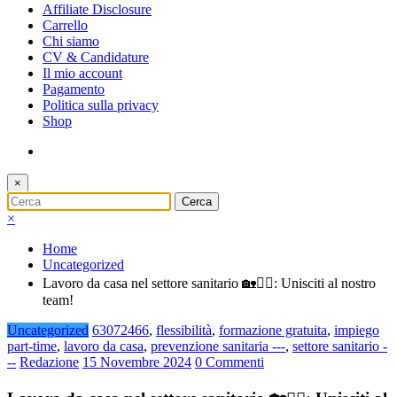
Affiliate Disclosure
Carrello
Chi siamo
CV & Candidature
Il mio account
Pagamento
Politica sulla privacy
Shop
×
×
Home
Uncategorized
Lavoro da casa nel settore sanitario 🏡👩‍⚕️: Unisciti al nostro
team!
Uncategorized
63072466
,
flessibilità
,
formazione gratuita
,
impiego
part-time
,
lavoro da casa
,
prevenzione sanitaria ---
,
settore sanitario -
--
Redazione
15 Novembre 2024
0 Commenti