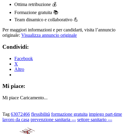
Ottima retribuzione 💰
Formazione gratuita 📚
Team dinamico e collaborativo 💪
Per maggiori informazioni e per candidarti, visita l’annuncio
originale:
Visualizza annuncio originale
Condividi:
Facebook
X
Altro
Mi piace:
Mi piace
Caricamento...
Tag
63072466
flessibilità
formazione gratuita
impiego part-time
lavoro da casa
prevenzione sanitaria ---
settore sanitario ---