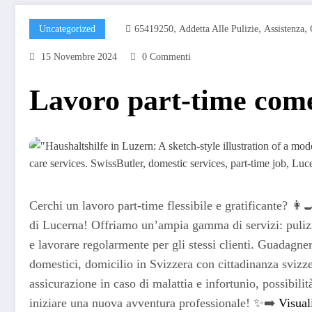
,
,
,
Uncategorized
65419250
Addetta Alle Pulizie
Assistenza
15 Novembre 2024
0 Commenti
Lavoro part-time come
Cerchi un lavoro part-time flessibile e gratificante? 👩‍
di Lucerna! Offriamo un’ampia gamma di servizi: pulizie,
e lavorare regolarmente per gli stessi clienti. Guadagne
domestici, domicilio in Svizzera con cittadinanza svizz
assicurazione in caso di malattia e infortunio, possibilit
iniziare una nuova avventura professionale! ✨➡️
Visual