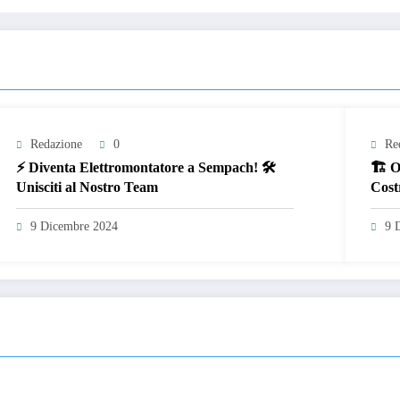
Redazione
0
Re
⚡ Diventa Elettromontatore a Sempach! 🛠️
🏗️ 
Unisciti al Nostro Team
Cost
9 Dicembre 2024
9 