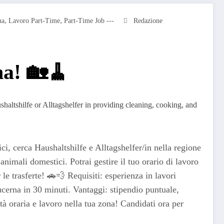
,
,
na
Lavoro Part-Time
Part-Time Job ---
Redazione
na! 🏡🧹
ci, cerca Haushaltshilfe e Alltagshelfer/in nella regione
nimali domestici. Potrai gestire il tuo orario di lavoro
le trasferte! 🚗💨 Requisiti: esperienza in lavori
ucerna in 30 minuti. Vantaggi: stipendio puntuale,
ità oraria e lavoro nella tua zona! Candidati ora per