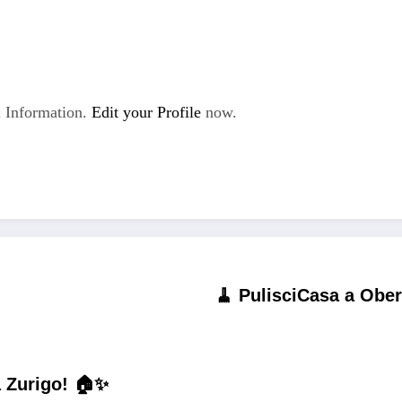
 Information.
Edit your Profile
now.
🧹 PulisciCasa a Oberw
a Zurigo! 🏠✨