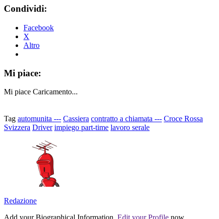
Condividi:
Facebook
X
Altro
Mi piace:
Mi piace
Caricamento...
Tag
automunita ---
Cassiera
contratto a chiamata ---
Croce Rossa
Svizzera
Driver
impiego part-time
lavoro serale
Redazione
Add your Biographical Information.
Edit your Profile
now.