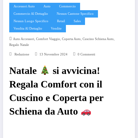
Accessori Auto
Auto
Commercio
Commercio Al Dettaglio
Nessun Cantone Specifico
Nessun Luogo Specifico
Retail
Sales
Vendita Al Dettaglio
Vendite
,
,
,
,
Auto Accessori
Comfort Viaggio
Coperta Auto
Cuscino Schiena Auto
Regalo Natale
Redazione
13 Novembre 2024
0 Commenti
Natale
si avvicina!
Regala Comfort con il
Cuscino e Coperta per
Schiena da Auto