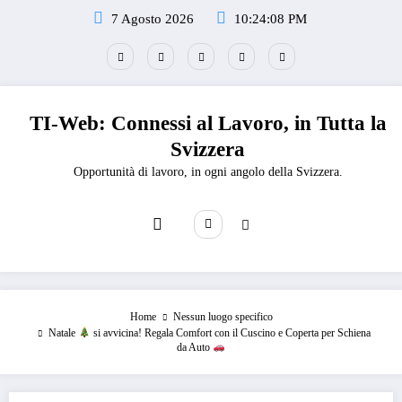
Vai
7 Agosto 2026
10:24:08 PM
al
contenuto
TI-Web: Connessi al Lavoro, in Tutta la
Svizzera
Opportunità di lavoro, in ogni angolo della Svizzera.
Home
Nessun luogo specifico
Natale
si avvicina! Regala Comfort con il Cuscino e Coperta per Schiena
da Auto