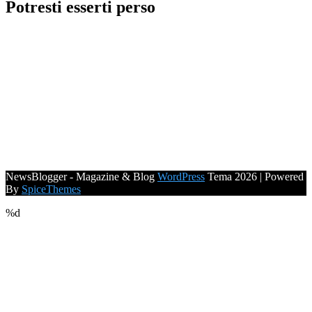
Potresti esserti perso
NewsBlogger - Magazine & Blog
WordPress
Tema 2026 | Powered
By
SpiceThemes
%d