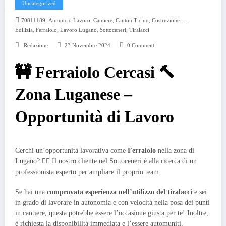
Uncategorized
,
,
,
,
,
70811189
Annuncio Lavoro
Cantiere
Canton Ticino
Costruzione ---
,
,
,
,
Edilizia
Ferraiolo
Lavoro Lugano
Sottoceneri
Tiralacci
Redazione
23 Novembre 2024
0 Commenti
🚧 Ferraiolo Cercasi 🔨
Zona Luganese –
Opportunità di Lavoro
Cerchi un’opportunità lavorativa come
Ferraiolo
nella zona di
Lugano? 👷‍♂️ Il nostro cliente nel Sottoceneri è alla ricerca di un
professionista esperto per ampliare il proprio team.
Se hai una
comprovata esperienza nell’utilizzo del tiralacci
e sei
in grado di lavorare in autonomia e con velocità nella posa dei punti
in cantiere, questa potrebbe essere l’occasione giusta per te! Inoltre,
è richiesta la disponibilità immediata e l’essere automuniti.