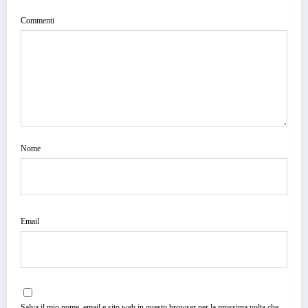
Commenti
Nome
Email
Salva il mio nome, email e sito web in questo browser per la prossima volta che