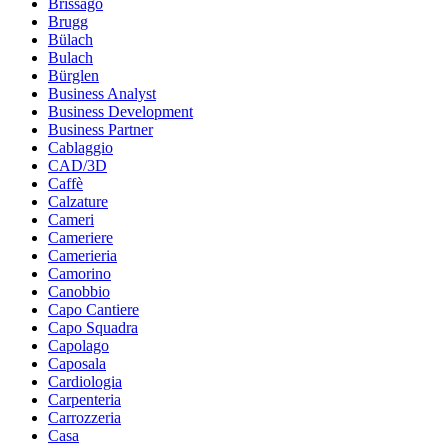
Brissago
Brugg
Bülach
Bulach
Bürglen
Business Analyst
Business Development
Business Partner
Cablaggio
CAD/3D
Caffè
Calzature
Cameri
Cameriere
Camerieria
Camorino
Canobbio
Capo Cantiere
Capo Squadra
Capolago
Caposala
Cardiologia
Carpenteria
Carrozzeria
Casa