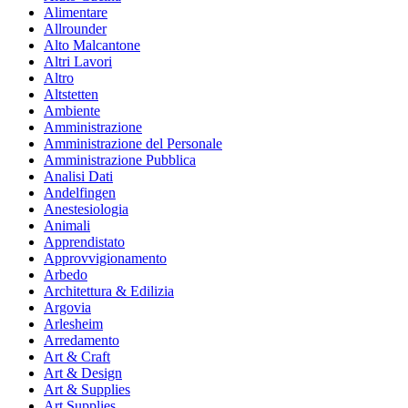
Alimentare
Allrounder
Alto Malcantone
Altri Lavori
Altro
Altstetten
Ambiente
Amministrazione
Amministrazione del Personale
Amministrazione Pubblica
Analisi Dati
Andelfingen
Anestesiologia
Animali
Apprendistato
Approvvigionamento
Arbedo
Architettura & Edilizia
Argovia
Arlesheim
Arredamento
Art & Craft
Art & Design
Art & Supplies
Art Supplies