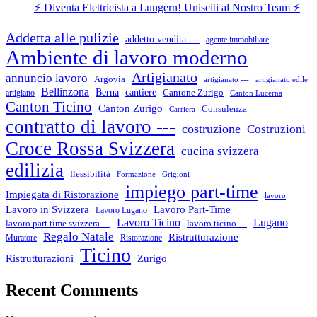
⚡ Diventa Elettricista a Lungern! Unisciti al Nostro Team ⚡
Addetta alle pulizie
addetto vendita ---
agente immobiliare
Ambiente di lavoro moderno
Artigianato
annuncio lavoro
Argovia
artigianato ---
artigianato edile
Bellinzona
cantiere
Berna
Cantone Zurigo
artigiano
Canton Lucerna
Canton Ticino
Canton Zurigo
Consulenza
Carriera
contratto di lavoro ---
costruzione
Costruzioni
Croce Rossa Svizzera
cucina svizzera
edilizia
flessibilità
Formazione
Grigioni
impiego part-time
Impiegata di Ristorazione
lavoro
Lavoro in Svizzera
Lavoro Part-Time
Lavoro Lugano
Lugano
Lavoro Ticino
lavoro ticino ---
lavoro part time svizzera ---
Regalo Natale
Ristrutturazione
Muratore
Ristorazione
Ticino
Ristrutturazioni
Zurigo
Recent Comments