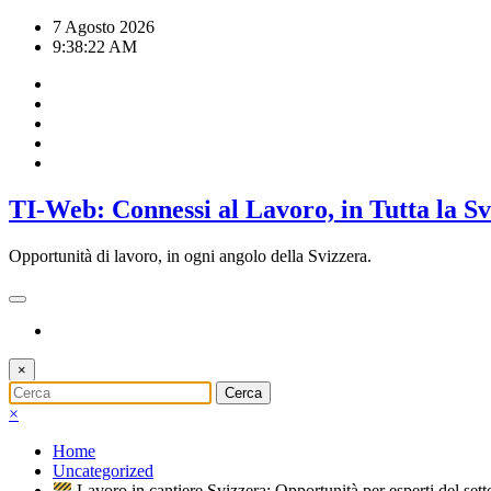
Vai
7 Agosto 2026
al
9:38:23 AM
contenuto
TI-Web: Connessi al Lavoro, in Tutta la S
Opportunità di lavoro, in ogni angolo della Svizzera.
×
×
Home
Uncategorized
Lavoro in cantiere Svizzera: Opportunità per esperti del sett