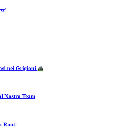
yer!
asi nei Grigioni
 al Nostro Team
a Root!