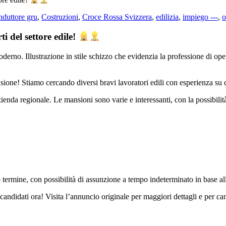
nduttore gru
,
Costruzioni
,
Croce Rossa Svizzera
,
edilizia
,
impiego ---
,
o
i del settore edile!
sione! Stiamo cercando diversi bravi lavoratori edili con esperienza su c
enda regionale. Le mansioni sono varie e interessanti, con la possibilit
o termine, con possibilità di assunzione a tempo indeterminato in base all
candidati ora! Visita l’annuncio originale per maggiori dettagli e per ca