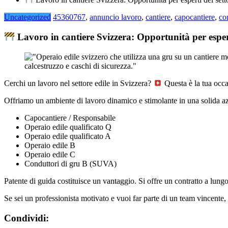
Uncategorized
45360767
,
annuncio lavoro
,
cantiere
,
capocantiere
,
co
Lavoro in cantiere Svizzera: Opportunità per espert
Cerchi un lavoro nel settore edile in Svizzera?
Questa è la tua occa
Offriamo un ambiente di lavoro dinamico e stimolante in una solida azi
Capocantiere / Responsabile
Operaio edile qualificato Q
Operaio edile qualificato A
Operaio edile B
Operaio edile C
Conduttori di gru B (SUVA)
Patente di guida costituisce un vantaggio. Si offre un contratto a lung
Se sei un professionista motivato e vuoi far parte di un team vincente, 
Condividi: