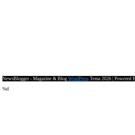
NewsBlogger - Magazine & Blog
WordPress
Tema 2026 | Powered 
%d