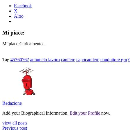
Facebook
X
Altro
Mi piace:
Mi piace
Caricamento...
Tag
45360767
annuncio lavoro
cantiere
capocantiere
conduttore gru
Redazione
Add your Biographical Information.
Edit your Profile
now.
view all posts
Previous post