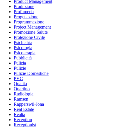
Product Management
Produzione
Profumeria
Progettazione
Programmazione
Project Management
Promozione Salute
Protezione Civile
Psichiatria
Psicologia
Psicoterapia
Pubblicità
Pulizia
Pulizie
Pulizie Domestiche
PVC
Qualità
Quartino
Radiologia
Ramsen
Rapperswil-Jona
Real Estate
Realta
Reception
Receptionist