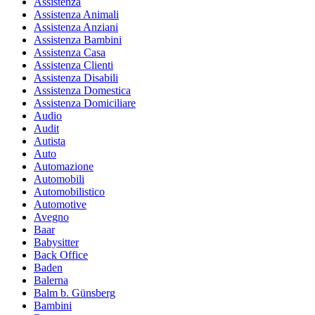
Assistenza
Assistenza Animali
Assistenza Anziani
Assistenza Bambini
Assistenza Casa
Assistenza Clienti
Assistenza Disabili
Assistenza Domestica
Assistenza Domiciliare
Audio
Audit
Autista
Auto
Automazione
Automobili
Automobilistico
Automotive
Avegno
Baar
Babysitter
Back Office
Baden
Balerna
Balm b. Günsberg
Bambini