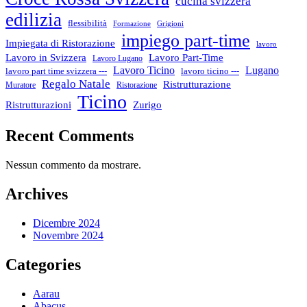
cucina svizzera
edilizia
flessibilità
Formazione
Grigioni
impiego part-time
Impiegata di Ristorazione
lavoro
Lavoro in Svizzera
Lavoro Part-Time
Lavoro Lugano
Lugano
Lavoro Ticino
lavoro ticino ---
lavoro part time svizzera ---
Regalo Natale
Ristrutturazione
Muratore
Ristorazione
Ticino
Ristrutturazioni
Zurigo
Recent Comments
Nessun commento da mostrare.
Archives
Dicembre 2024
Novembre 2024
Categories
Aarau
Abacus