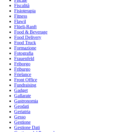
Fiscale
Fiscalità
Fisioterapia
Fitness
Flawil
Flüeli-Ranft
Food & Beverage
Food Delivery
Food Truck
Formazione
Fotografia
Frauenfeld
Friborgo
Friburgo
Frielance
Front Office
Fundraising
Gadget
Gallarate
Gastronomia
Geodati
Geriatria
Gesso
Gestione
Gestione Dati