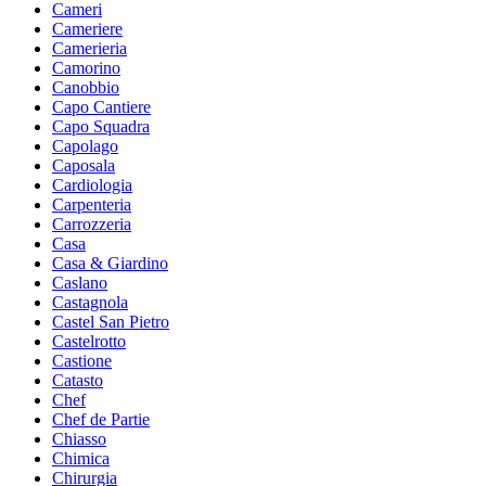
Cameri
Cameriere
Camerieria
Camorino
Canobbio
Capo Cantiere
Capo Squadra
Capolago
Caposala
Cardiologia
Carpenteria
Carrozzeria
Casa
Casa & Giardino
Caslano
Castagnola
Castel San Pietro
Castelrotto
Castione
Catasto
Chef
Chef de Partie
Chiasso
Chimica
Chirurgia