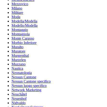
Mezzovico
Milano
Militare
Moda
Modella/Modella
Modello/Modella
Montaggio
Montagnola
Monte Carasso
Morbio Inferiore
Muralto
Muratore
Murgenthal
Murzelen
Muzzano
Nautica
Neonatologia
Nessun Cantone
Nessun Cantone specifico
Nessun luogo specifico
Network Marketing
Neuchâtel
Neuenhof
Nidvaldo