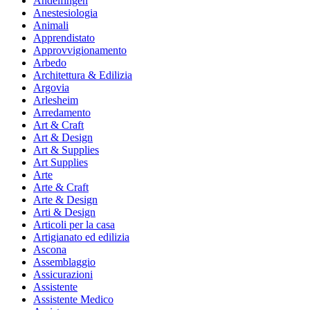
Andelfingen
Anestesiologia
Animali
Apprendistato
Approvvigionamento
Arbedo
Architettura & Edilizia
Argovia
Arlesheim
Arredamento
Art & Craft
Art & Design
Art & Supplies
Art Supplies
Arte
Arte & Craft
Arte & Design
Arti & Design
Articoli per la casa
Artigianato ed edilizia
Ascona
Assemblaggio
Assicurazioni
Assistente
Assistente Medico