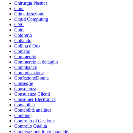
Chirurgia Plastica
Chur
Climatizzazione
Cloud Computing
CNC
Coira
Coldrerio
Collaudo
Collina d'Oro
Comano
Commercio
Commercio al dettaglio
Compliance
Comunicazione
ConfezioneDonna
Consegne
Consulenza
Consulenza Clienti
Consumer Electronics
Contabilità
Contabilità analitica
Contone
Controllo di Gestione
Controllo Qualità
Cooperazione Internazionale