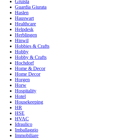
Gruista
Guardia Giurata
Haslen
Hauswart
Healthcare
Helpdesk
Herblingen
Hinwil
Hobbies & Crafts
Hobby
Hobby & Crafts
Hochdorf
Home & Decor
Home Decor
Horgen
Horw
Hospitality
Hotel
Housekeeping
HR
HSE
HVAC
Idraulico
Imballaggio
Immobiliare