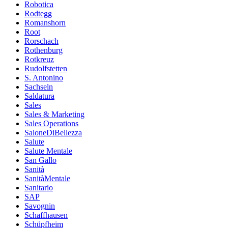
Robotica
Rodtegg
Romanshorn
Root
Rorschach
Rothenburg
Rotkreuz
Rudolfstetten
S. Antonino
Sachseln
Saldatura
Sales
Sales & Marketing
Sales Operations
SaloneDiBellezza
Salute
Salute Mentale
San Gallo
Sanità
SanitàMentale
Sanitario
SAP
Savognin
Schaffhausen
Schüpfheim