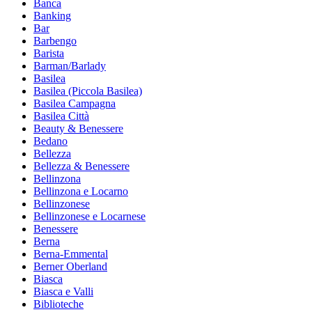
Banca
Banking
Bar
Barbengo
Barista
Barman/Barlady
Basilea
Basilea (Piccola Basilea)
Basilea Campagna
Basilea Città
Beauty & Benessere
Bedano
Bellezza
Bellezza & Benessere
Bellinzona
Bellinzona e Locarno
Bellinzonese
Bellinzonese e Locarnese
Benessere
Berna
Berna-Emmental
Berner Oberland
Biasca
Biasca e Valli
Biblioteche