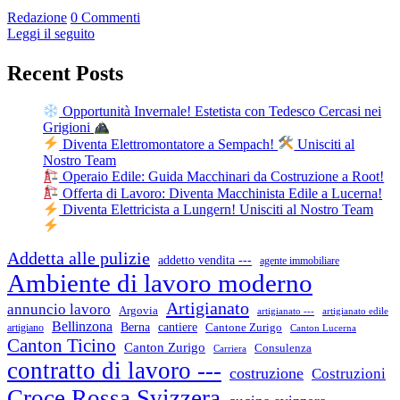
Redazione
0 Commenti
Leggi il seguito
Recent Posts
Opportunità Invernale! Estetista con Tedesco Cercasi nei
Grigioni
Diventa Elettromontatore a Sempach!
Unisciti al
Nostro Team
Operaio Edile: Guida Macchinari da Costruzione a Root!
Offerta di Lavoro: Diventa Macchinista Edile a Lucerna!
Diventa Elettricista a Lungern! Unisciti al Nostro Team
Addetta alle pulizie
addetto vendita ---
agente immobiliare
Ambiente di lavoro moderno
Artigianato
annuncio lavoro
Argovia
artigianato ---
artigianato edile
Bellinzona
cantiere
Berna
Cantone Zurigo
artigiano
Canton Lucerna
Canton Ticino
Canton Zurigo
Consulenza
Carriera
contratto di lavoro ---
costruzione
Costruzioni
Croce Rossa Svizzera