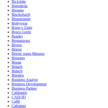
Biciclette
Bigiotteria
Bioggio
Bischofszell
Blumenstein
Bodywear
Borse e Zaini
Bosco Gurin
Boudry
Breganzona
Bresso
Brienz
Brione sopra Minusio
Brissago
Brugg
Bülach
Bulach
Bürglen
Business Analyst
Business Development
Business Partner
Cablaggio
CAD/3D
Caffè
Calzature