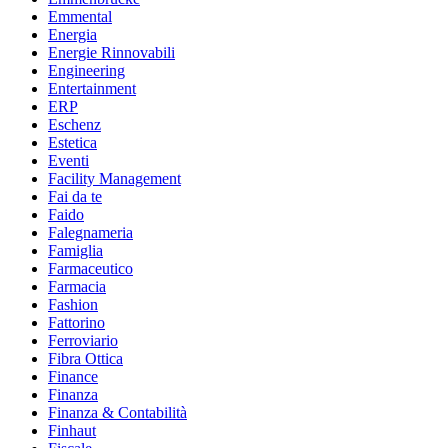
Emmental
Energia
Energie Rinnovabili
Engineering
Entertainment
ERP
Eschenz
Estetica
Eventi
Facility Management
Fai da te
Faido
Falegnameria
Famiglia
Farmaceutico
Farmacia
Fashion
Fattorino
Ferroviario
Fibra Ottica
Finance
Finanza
Finanza & Contabilità
Finhaut