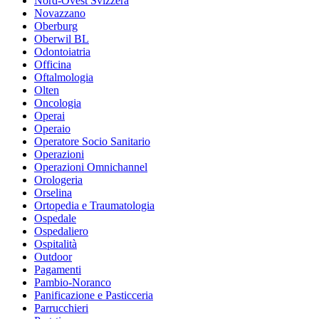
Nord-Ovest Svizzera
Novazzano
Oberburg
Oberwil BL
Odontoiatria
Officina
Oftalmologia
Olten
Oncologia
Operai
Operaio
Operatore Socio Sanitario
Operazioni
Operazioni Omnichannel
Orologeria
Orselina
Ortopedia e Traumatologia
Ospedale
Ospedaliero
Ospitalità
Outdoor
Pagamenti
Pambio-Noranco
Panificazione e Pasticceria
Parrucchieri