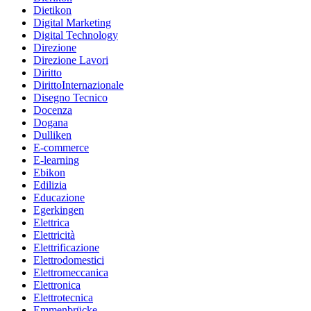
Dietikon
Digital Marketing
Digital Technology
Direzione
Direzione Lavori
Diritto
DirittoInternazionale
Disegno Tecnico
Docenza
Dogana
Dulliken
E-commerce
E-learning
Ebikon
Edilizia
Educazione
Egerkingen
Elettrica
Elettricità
Elettrificazione
Elettrodomestici
Elettromeccanica
Elettronica
Elettrotecnica
Emmenbrücke