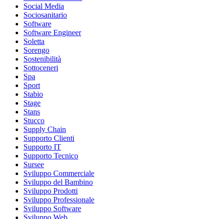
Social Media
Sociosanitario
Software
Software Engineer
Soletta
Sorengo
Sostenibilità
Sottoceneri
Spa
Sport
Stabio
Stage
Stans
Stucco
Supply Chain
Supporto Clienti
Supporto IT
Supporto Tecnico
Sursee
Sviluppo Commerciale
Sviluppo del Bambino
Sviluppo Prodotti
Sviluppo Professionale
Sviluppo Software
Sviluppo Web