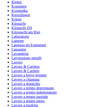
Kloten
Koppigen
Kosmetika
Kreuzlingen
Kriens
Küsnacht
Küsnacht ZH
Küssnacht am Rigi
Laboratorio
Lamone
Langnau im Emmental
Lausanne
Lavanderia
Lavorazione metalli
Lavoro
Lavoro & Carriera
Lavoro & Carriere
Lavoro a breve termine
Lavoro a chiamata
Lavoro a domicilio
Lavoro a tempo determinato
Lavoro a tempo indeterminato
Lavoro a tempo parziale
Lavoro a tempo pieno
Lavoro a trasferta