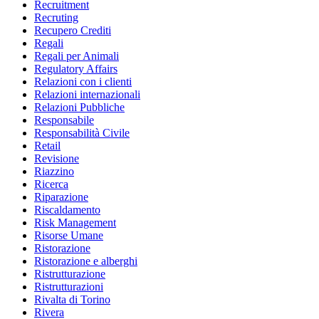
Recruitment
Recruting
Recupero Crediti
Regali
Regali per Animali
Regulatory Affairs
Relazioni con i clienti
Relazioni internazionali
Relazioni Pubbliche
Responsabile
Responsabilità Civile
Retail
Revisione
Riazzino
Ricerca
Riparazione
Riscaldamento
Risk Management
Risorse Umane
Ristorazione
Ristorazione e alberghi
Ristrutturazione
Ristrutturazioni
Rivalta di Torino
Rivera