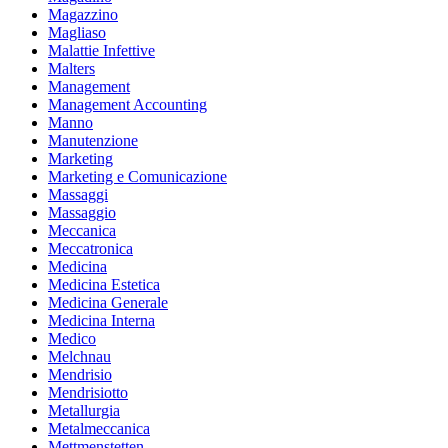
Magazzino
Magliaso
Malattie Infettive
Malters
Management
Management Accounting
Manno
Manutenzione
Marketing
Marketing e Comunicazione
Massaggi
Massaggio
Meccanica
Meccatronica
Medicina
Medicina Estetica
Medicina Generale
Medicina Interna
Medico
Melchnau
Mendrisio
Mendrisiotto
Metallurgia
Metalmeccanica
Mettmenstetten