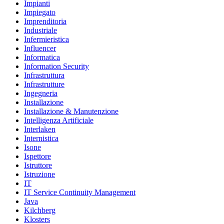
Impianti
Impiegato
Imprenditoria
Industriale
Infermieristica
Influencer
Informatica
Information Security
Infrastruttura
Infrastrutture
Ingegneria
Installazione
Installazione & Manutenzione
Intelligenza Artificiale
Interlaken
Internistica
Isone
Ispettore
Istruttore
Istruzione
IT
IT Service Continuity Management
Java
Kilchberg
Klosters