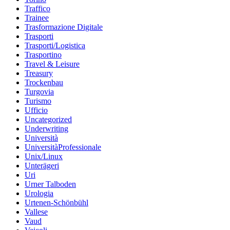
Traffico
Trainee
Trasformazione Digitale
Trasporti
Trasporti/Logistica
Trasportino
Travel & Leisure
Treasury
Trockenbau
Turgovia
Turismo
Ufficio
Uncategorized
Underwriting
Università
UniversitàProfessionale
Unix/Linux
Unterägeri
Uri
Urner Talboden
Urologia
Urtenen-Schönbühl
Vallese
Vaud