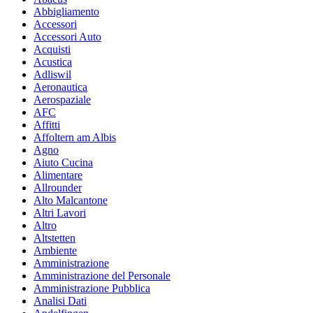
Abbigliamento
Accessori
Accessori Auto
Acquisti
Acustica
Adliswil
Aeronautica
Aerospaziale
AFC
Affitti
Affoltern am Albis
Agno
Aiuto Cucina
Alimentare
Allrounder
Alto Malcantone
Altri Lavori
Altro
Altstetten
Ambiente
Amministrazione
Amministrazione del Personale
Amministrazione Pubblica
Analisi Dati