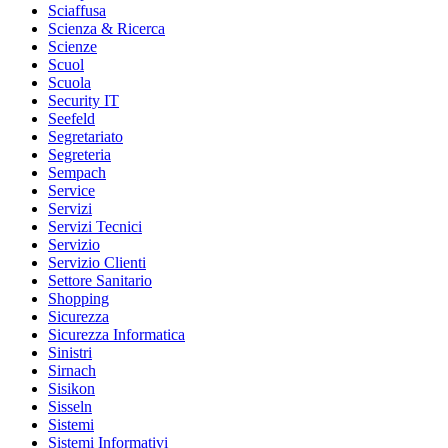
Sciaffusa
Scienza & Ricerca
Scienze
Scuol
Scuola
Security IT
Seefeld
Segretariato
Segreteria
Sempach
Service
Servizi
Servizi Tecnici
Servizio
Servizio Clienti
Settore Sanitario
Shopping
Sicurezza
Sicurezza Informatica
Sinistri
Sirnach
Sisikon
Sisseln
Sistemi
Sistemi Informativi