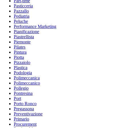
Part-time
Pasticceria
Pazzallo
Pediatria
Peluche
Performance Marketing
Pianificazione
Piastrellista
Piemonte
Pilates
Pintura
Piotta
Pizzaiolo
Plastica
Podologia
Polimeccanica
Polimeccanico
Pollegio
Pontresina
Port
Porto Ronco
Pregassona
Preventivazione
Primario
Procurement