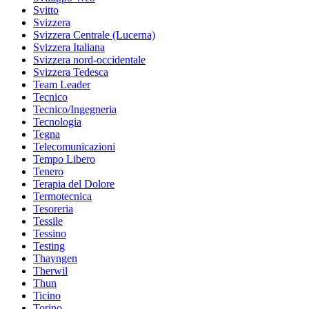
Svitto
Svizzera
Svizzera Centrale (Lucerna)
Svizzera Italiana
Svizzera nord-occidentale
Svizzera Tedesca
Team Leader
Tecnico
Tecnico/Ingegneria
Tecnologia
Tegna
Telecomunicazioni
Tempo Libero
Tenero
Terapia del Dolore
Termotecnica
Tesoreria
Tessile
Tessino
Testing
Thayngen
Therwil
Thun
Ticino
Torino