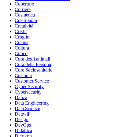
Coperture
Corriere
Cosmetica
Costruzioni
Creatività
Credit
Croglio
Cucina
Cultura
Cuoco
Cura degli animali
Cura della Persona
Cure Sociosanitarie
Custodia
Customer Service
Cyber Security
Cybersecurity
Danza
Data Engineering
Data Science
Dättwil
Design
DevOps
Didattica
Dierikon