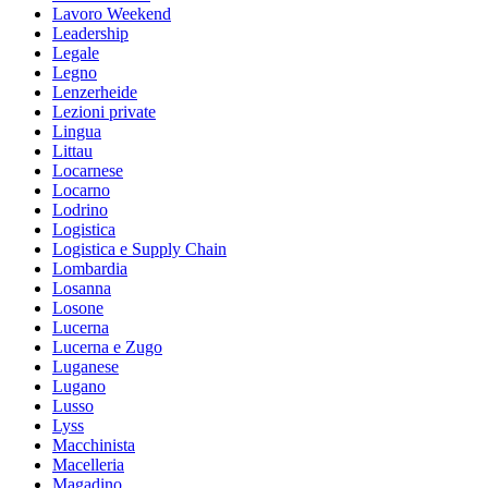
Lavoro Weekend
Leadership
Legale
Legno
Lenzerheide
Lezioni private
Lingua
Littau
Locarnese
Locarno
Lodrino
Logistica
Logistica e Supply Chain
Lombardia
Losanna
Losone
Lucerna
Lucerna e Zugo
Luganese
Lugano
Lusso
Lyss
Macchinista
Macelleria
Magadino