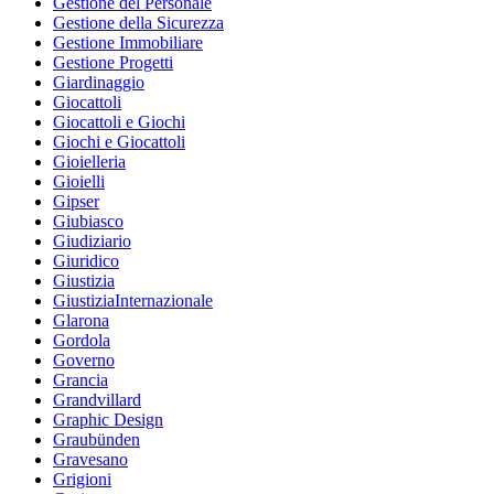
Gestione del Personale
Gestione della Sicurezza
Gestione Immobiliare
Gestione Progetti
Giardinaggio
Giocattoli
Giocattoli e Giochi
Giochi e Giocattoli
Gioielleria
Gioielli
Gipser
Giubiasco
Giudiziario
Giuridico
Giustizia
GiustiziaInternazionale
Glarona
Gordola
Governo
Grancia
Grandvillard
Graphic Design
Graubünden
Gravesano
Grigioni