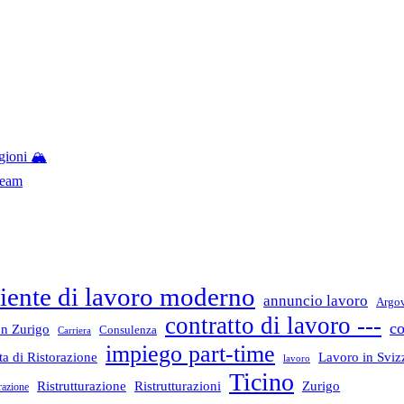
gioni 🏔️
Team
ente di lavoro moderno
annuncio lavoro
Argo
contratto di lavoro ---
co
n Zurigo
Consulenza
Carriera
impiego part-time
a di Ristorazione
Lavoro in Sviz
lavoro
Ticino
Ristrutturazione
Ristrutturazioni
Zurigo
razione