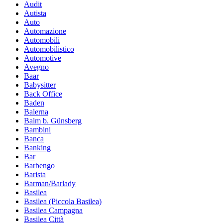
Audit
Autista
Auto
Automazione
Automobili
Automobilistico
Automotive
Avegno
Baar
Babysitter
Back Office
Baden
Balerna
Balm b. Günsberg
Bambini
Banca
Banking
Bar
Barbengo
Barista
Barman/Barlady
Basilea
Basilea (Piccola Basilea)
Basilea Campagna
Basilea Città