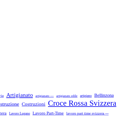
Artigianato
Bellinzona
via
artigiano
artigianato ---
artigianato edile
Croce Rossa Svizzera
struzione
Costruzioni
zera
Lavoro Part-Time
Lavoro Lugano
lavoro part time svizzera ---