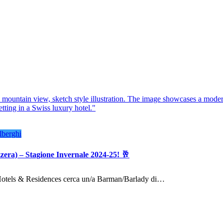
lberghi
zzera) – Stagione Invernale 2024-25! 🥂
a Hotels & Residences cerca un/a Barman/Barlady di…