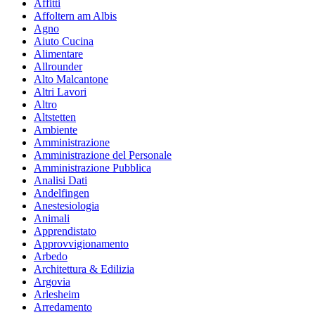
Affitti
Affoltern am Albis
Agno
Aiuto Cucina
Alimentare
Allrounder
Alto Malcantone
Altri Lavori
Altro
Altstetten
Ambiente
Amministrazione
Amministrazione del Personale
Amministrazione Pubblica
Analisi Dati
Andelfingen
Anestesiologia
Animali
Apprendistato
Approvvigionamento
Arbedo
Architettura & Edilizia
Argovia
Arlesheim
Arredamento