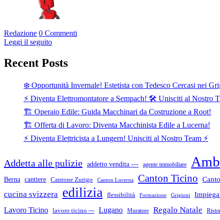
Redazione
0 Commenti
Leggi il seguito
Recent Posts
❄️ Opportunità Invernale! Estetista con Tedesco Cercasi nei Gri
⚡ Diventa Elettromontatore a Sempach! 🛠️ Unisciti al Nostro 
🏗️ Operaio Edile: Guida Macchinari da Costruzione a Root!
🏗️ Offerta di Lavoro: Diventa Macchinista Edile a Lucerna!
⚡ Diventa Elettricista a Lungern! Unisciti al Nostro Team ⚡
Ambi
Addetta alle pulizie
addetto vendita ---
agente immobiliare
Canton Ticino
cantiere
Canto
Berna
Cantone Zurigo
Canton Lucerna
edilizia
cucina svizzera
Impiegat
flessibilità
Formazione
Grigioni
Lugano
Regalo Natale
Lavoro Ticino
lavoro ticino ---
Muratore
Risto