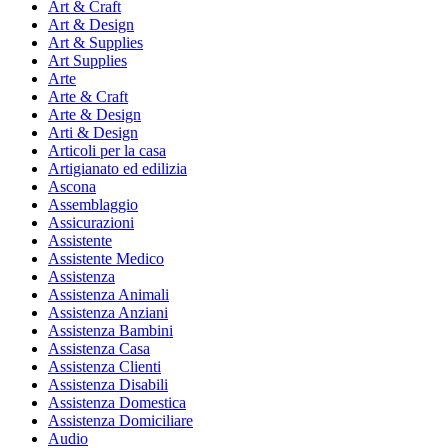
Art & Craft
Art & Design
Art & Supplies
Art Supplies
Arte
Arte & Craft
Arte & Design
Arti & Design
Articoli per la casa
Artigianato ed edilizia
Ascona
Assemblaggio
Assicurazioni
Assistente
Assistente Medico
Assistenza
Assistenza Animali
Assistenza Anziani
Assistenza Bambini
Assistenza Casa
Assistenza Clienti
Assistenza Disabili
Assistenza Domestica
Assistenza Domiciliare
Audio