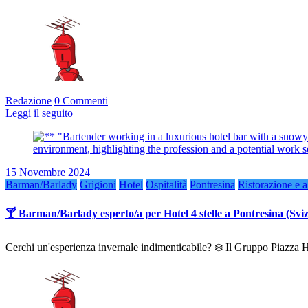
Redazione
0 Commenti
Leggi il seguito
15 Novembre 2024
Barman/Barlady
Grigioni
Hotel
Ospitalità
Pontresina
Ristorazione e a
🍸 Barman/Barlady esperto/a per Hotel 4 stelle a Pontresina (Svi
Cerchi un'esperienza invernale indimenticabile? ❄️ Il Gruppo Piazz