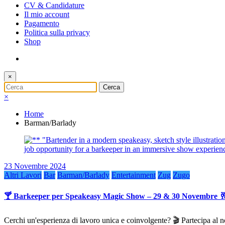
CV & Candidature
Il mio account
Pagamento
Politica sulla privacy
Shop
×
×
Home
Barman/Barlady
23 Novembre 2024
Altri Lavori
Bar
Barman/Barlady
Entertainment
Zug
Zugo
🍸 Barkeeper per Speakeasy Magic Show – 29 & 30 Novembre 
Cerchi un'esperienza di lavoro unica e coinvolgente? 🎬 Partecipa 