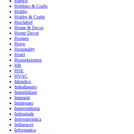
Hinwil
Hobbies & Crafts
Hobby
Hobby & Crafts
Hochdorf
Home & Decor
Home Decor
Horgen
Horw
Hospitality
Hotel
Housekeeping
HR
HSE
HVAC
Idraulico
Imballaggio
Immobiliare
Impianti
Impiegato
Imprenditoria
Industriale
Infermieristica
Influencer
Informatica