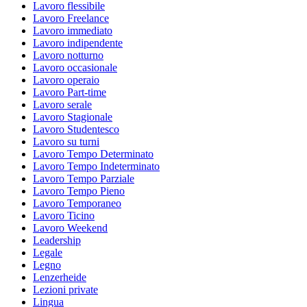
Lavoro flessibile
Lavoro Freelance
Lavoro immediato
Lavoro indipendente
Lavoro notturno
Lavoro occasionale
Lavoro operaio
Lavoro Part-time
Lavoro serale
Lavoro Stagionale
Lavoro Studentesco
Lavoro su turni
Lavoro Tempo Determinato
Lavoro Tempo Indeterminato
Lavoro Tempo Parziale
Lavoro Tempo Pieno
Lavoro Temporaneo
Lavoro Ticino
Lavoro Weekend
Leadership
Legale
Legno
Lenzerheide
Lezioni private
Lingua