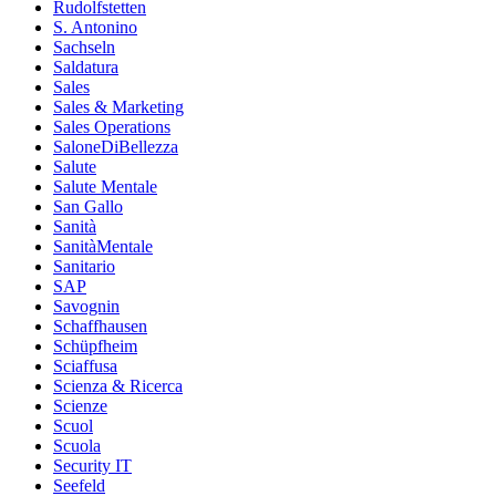
Rudolfstetten
S. Antonino
Sachseln
Saldatura
Sales
Sales & Marketing
Sales Operations
SaloneDiBellezza
Salute
Salute Mentale
San Gallo
Sanità
SanitàMentale
Sanitario
SAP
Savognin
Schaffhausen
Schüpfheim
Sciaffusa
Scienza & Ricerca
Scienze
Scuol
Scuola
Security IT
Seefeld