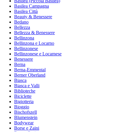
Basilea (Piccola Basilea)
Basilea Campagna
Basilea Città
Beauty & Benessere
Bedano
Bellezza
Bellezza & Benessere
Bellinzona
Bellinzona e Locarno
Bellinzonese
Bellinzonese e Locarnese
Benessere
Berna
Berna-Emmental
Berner Oberland
Biasca
Biasca e Valli
Biblioteche
Biciclette
Bigiotteria
Bioggio
Bischofszell
Blumenstein
Bodywear
Borse e Zaini