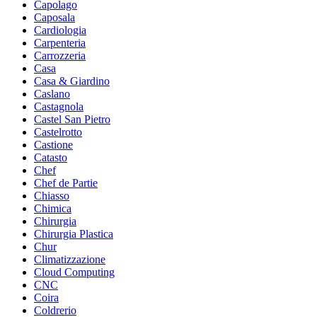
Capolago
Caposala
Cardiologia
Carpenteria
Carrozzeria
Casa
Casa & Giardino
Caslano
Castagnola
Castel San Pietro
Castelrotto
Castione
Catasto
Chef
Chef de Partie
Chiasso
Chimica
Chirurgia
Chirurgia Plastica
Chur
Climatizzazione
Cloud Computing
CNC
Coira
Coldrerio