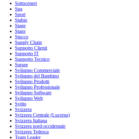
Sottoceneri
Spa
Sport
Stabio
Stage
Stans
Stucco
Supply Chain
Supporto Clienti
Supporto IT
Supporto Tecnico
Sursee
Sviluppo Commerciale
Sviluppo del Bambino
Sviluppo Prodotti
Sviluppo Professionale
Sviluppo Software
Sviluppo Web
Svitto
Svizzera
Svizzera Centrale (Lucerna)
Svizzera Italiana
Svizzera nord-occidentale
Svizzera Tedesca
Team Leader