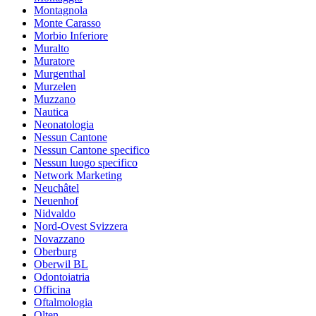
Montagnola
Monte Carasso
Morbio Inferiore
Muralto
Muratore
Murgenthal
Murzelen
Muzzano
Nautica
Neonatologia
Nessun Cantone
Nessun Cantone specifico
Nessun luogo specifico
Network Marketing
Neuchâtel
Neuenhof
Nidvaldo
Nord-Ovest Svizzera
Novazzano
Oberburg
Oberwil BL
Odontoiatria
Officina
Oftalmologia
Olten