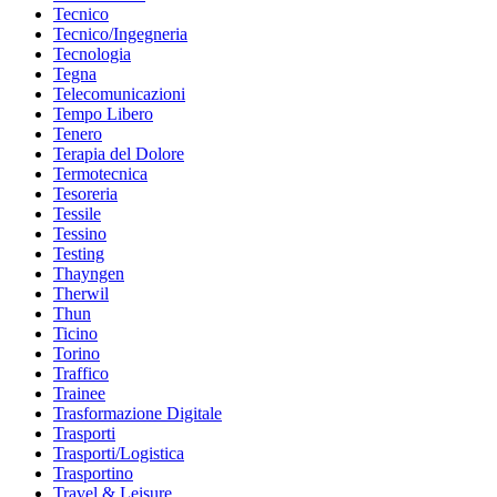
Tecnico
Tecnico/Ingegneria
Tecnologia
Tegna
Telecomunicazioni
Tempo Libero
Tenero
Terapia del Dolore
Termotecnica
Tesoreria
Tessile
Tessino
Testing
Thayngen
Therwil
Thun
Ticino
Torino
Traffico
Trainee
Trasformazione Digitale
Trasporti
Trasporti/Logistica
Trasportino
Travel & Leisure