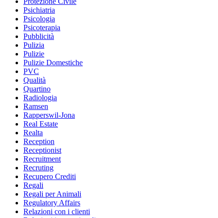
Protezione Civile
Psichiatria
Psicologia
Psicoterapia
Pubblicità
Pulizia
Pulizie
Pulizie Domestiche
PVC
Qualità
Quartino
Radiologia
Ramsen
Rapperswil-Jona
Real Estate
Realta
Reception
Receptionist
Recruitment
Recruting
Recupero Crediti
Regali
Regali per Animali
Regulatory Affairs
Relazioni con i clienti