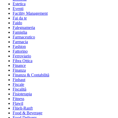
Estetica
Eventi
Facility Management
Fai da te
Faido
Falegnameria
Famiglia
Farmaceutico
Farmacia
Fashion
Fattorino
Ferroviario
Fibra Ottica
Finance
Finanza
Finanza & Contabilità
Finhaut
Fiscale
Fiscalità
Fisioterapia
Fitness
Flawil
Flüeli-Ranft
Food & Beverage
Food Delivery