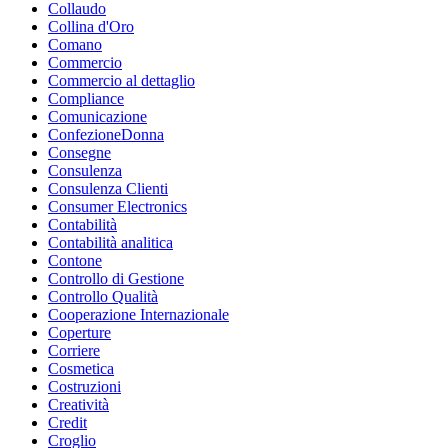
Collaudo
Collina d'Oro
Comano
Commercio
Commercio al dettaglio
Compliance
Comunicazione
ConfezioneDonna
Consegne
Consulenza
Consulenza Clienti
Consumer Electronics
Contabilità
Contabilità analitica
Contone
Controllo di Gestione
Controllo Qualità
Cooperazione Internazionale
Coperture
Corriere
Cosmetica
Costruzioni
Creatività
Credit
Croglio