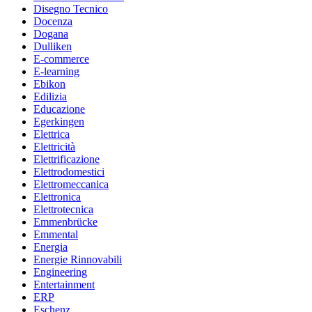
Disegno Tecnico
Docenza
Dogana
Dulliken
E-commerce
E-learning
Ebikon
Edilizia
Educazione
Egerkingen
Elettrica
Elettricità
Elettrificazione
Elettrodomestici
Elettromeccanica
Elettronica
Elettrotecnica
Emmenbrücke
Emmental
Energia
Energie Rinnovabili
Engineering
Entertainment
ERP
Eschenz