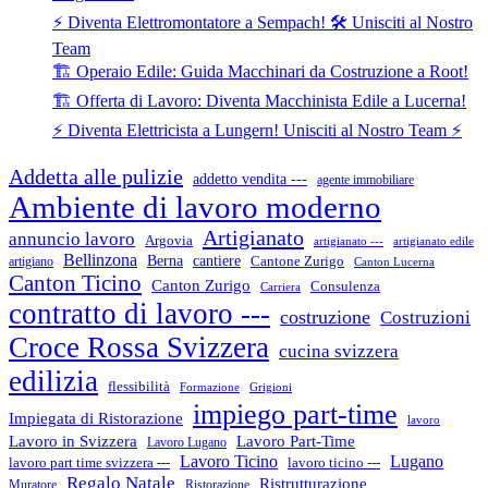
⚡ Diventa Elettromontatore a Sempach! 🛠️ Unisciti al Nostro
Team
🏗️ Operaio Edile: Guida Macchinari da Costruzione a Root!
🏗️ Offerta di Lavoro: Diventa Macchinista Edile a Lucerna!
⚡ Diventa Elettricista a Lungern! Unisciti al Nostro Team ⚡
Addetta alle pulizie
addetto vendita ---
agente immobiliare
Ambiente di lavoro moderno
Artigianato
annuncio lavoro
Argovia
artigianato ---
artigianato edile
Bellinzona
cantiere
Berna
Cantone Zurigo
artigiano
Canton Lucerna
Canton Ticino
Canton Zurigo
Consulenza
Carriera
contratto di lavoro ---
costruzione
Costruzioni
Croce Rossa Svizzera
cucina svizzera
edilizia
flessibilità
Formazione
Grigioni
impiego part-time
Impiegata di Ristorazione
lavoro
Lavoro in Svizzera
Lavoro Part-Time
Lavoro Lugano
Lugano
Lavoro Ticino
lavoro ticino ---
lavoro part time svizzera ---
Regalo Natale
Ristrutturazione
Muratore
Ristorazione