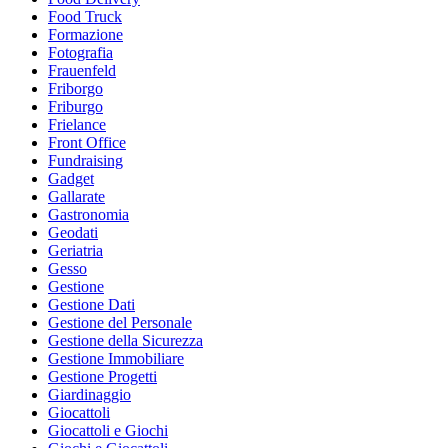
Food Truck
Formazione
Fotografia
Frauenfeld
Friborgo
Friburgo
Frielance
Front Office
Fundraising
Gadget
Gallarate
Gastronomia
Geodati
Geriatria
Gesso
Gestione
Gestione Dati
Gestione del Personale
Gestione della Sicurezza
Gestione Immobiliare
Gestione Progetti
Giardinaggio
Giocattoli
Giocattoli e Giochi