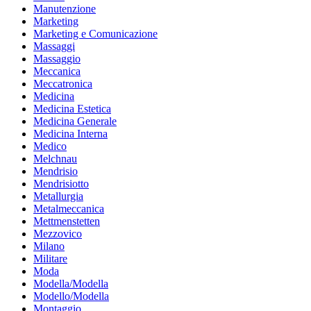
Manutenzione
Marketing
Marketing e Comunicazione
Massaggi
Massaggio
Meccanica
Meccatronica
Medicina
Medicina Estetica
Medicina Generale
Medicina Interna
Medico
Melchnau
Mendrisio
Mendrisiotto
Metallurgia
Metalmeccanica
Mettmenstetten
Mezzovico
Milano
Militare
Moda
Modella/Modella
Modello/Modella
Montaggio