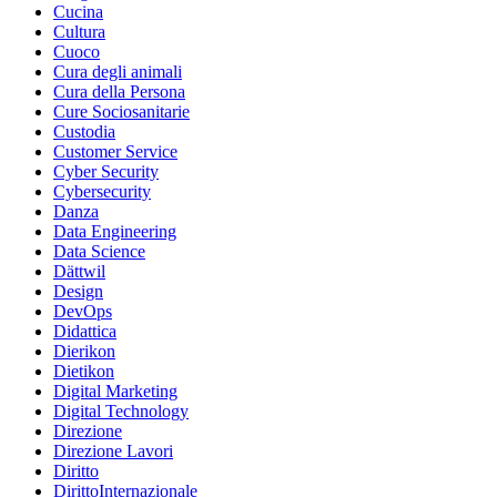
Cucina
Cultura
Cuoco
Cura degli animali
Cura della Persona
Cure Sociosanitarie
Custodia
Customer Service
Cyber Security
Cybersecurity
Danza
Data Engineering
Data Science
Dättwil
Design
DevOps
Didattica
Dierikon
Dietikon
Digital Marketing
Digital Technology
Direzione
Direzione Lavori
Diritto
DirittoInternazionale