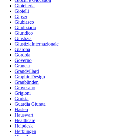
Giochi e Giocattoli
Gioielleria
Gioielli
Gipser
Giubiasco
Giudiziario
Giuridico
Giustizia
GiustiziaInternazionale
Glarona
Gordola
Governo
Grancia
Grandvillard
Graphic Design
Graubünden
Gravesano
Grigioni
Gruista
Guardia Giurata
Haslen
Hauswart
Healthcare
Helpdesk
Herblingen