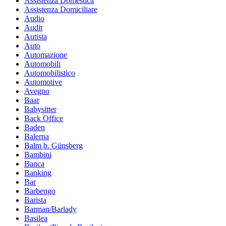
Assistenza Domestica
Assistenza Domiciliare
Audio
Audit
Autista
Auto
Automazione
Automobili
Automobilistico
Automotive
Avegno
Baar
Babysitter
Back Office
Baden
Balerna
Balm b. Günsberg
Bambini
Banca
Banking
Bar
Barbengo
Barista
Barman/Barlady
Basilea