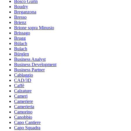
Bosco Gurin
Boudry
Breganzona
Bresso
Brienz
Brione sopra Minusio
Brissago
Brugg
Bülach
Bulach
Bürglen
Business Analyst
Business Development
Business Partner
Cablaggio
CAD/3D
Caffè
Calzature
Cameri
Cameriere
Camerieria
Camorino
Canobbio
Capo Cantiere
Capo Squadra