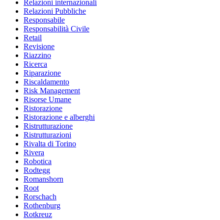
Relazioni internazionali
Relazioni Pubbliche
Responsabile
Responsabilità Civile
Retail
Revisione
Riazzino
Ricerca
Riparazione
Riscaldamento
Risk Management
Risorse Umane
Ristorazione
Ristorazione e alberghi
Ristrutturazione
Ristrutturazioni
Rivalta di Torino
Rivera
Robotica
Rodtegg
Romanshorn
Root
Rorschach
Rothenburg
Rotkreuz