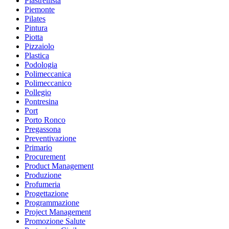
Piastrellista
Piemonte
Pilates
Pintura
Piotta
Pizzaiolo
Plastica
Podologia
Polimeccanica
Polimeccanico
Pollegio
Pontresina
Port
Porto Ronco
Pregassona
Preventivazione
Primario
Procurement
Product Management
Produzione
Profumeria
Progettazione
Programmazione
Project Management
Promozione Salute