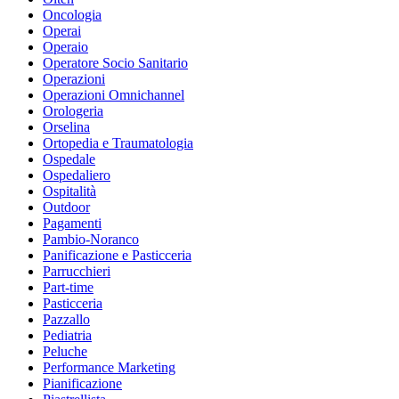
Oncologia
Operai
Operaio
Operatore Socio Sanitario
Operazioni
Operazioni Omnichannel
Orologeria
Orselina
Ortopedia e Traumatologia
Ospedale
Ospedaliero
Ospitalità
Outdoor
Pagamenti
Pambio-Noranco
Panificazione e Pasticceria
Parrucchieri
Part-time
Pasticceria
Pazzallo
Pediatria
Peluche
Performance Marketing
Pianificazione