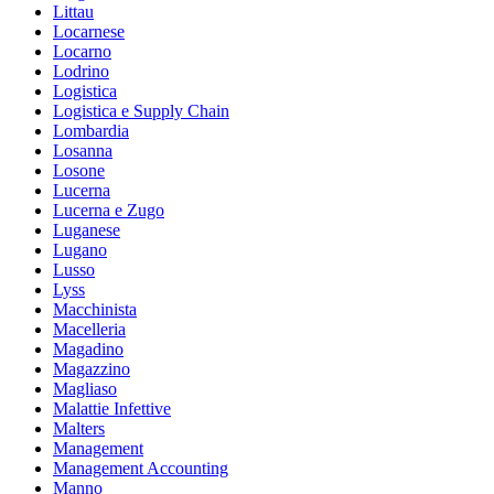
Littau
Locarnese
Locarno
Lodrino
Logistica
Logistica e Supply Chain
Lombardia
Losanna
Losone
Lucerna
Lucerna e Zugo
Luganese
Lugano
Lusso
Lyss
Macchinista
Macelleria
Magadino
Magazzino
Magliaso
Malattie Infettive
Malters
Management
Management Accounting
Manno