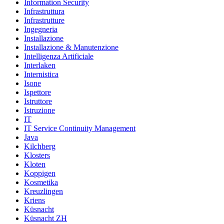
Information Security
Infrastruttura
Infrastrutture
Ingegneria
Installazione
Installazione & Manutenzione
Intelligenza Artificiale
Interlaken
Internistica
Isone
Ispettore
Istruttore
Istruzione
IT
IT Service Continuity Management
Java
Kilchberg
Klosters
Kloten
Koppigen
Kosmetika
Kreuzlingen
Kriens
Küsnacht
Küsnacht ZH