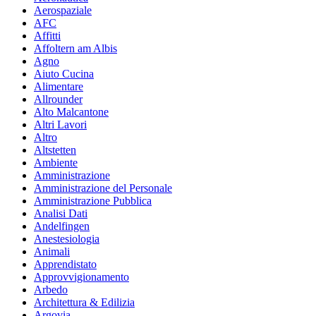
Aerospaziale
AFC
Affitti
Affoltern am Albis
Agno
Aiuto Cucina
Alimentare
Allrounder
Alto Malcantone
Altri Lavori
Altro
Altstetten
Ambiente
Amministrazione
Amministrazione del Personale
Amministrazione Pubblica
Analisi Dati
Andelfingen
Anestesiologia
Animali
Apprendistato
Approvvigionamento
Arbedo
Architettura & Edilizia
Argovia