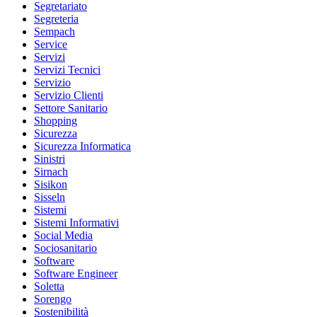
Segretariato
Segreteria
Sempach
Service
Servizi
Servizi Tecnici
Servizio
Servizio Clienti
Settore Sanitario
Shopping
Sicurezza
Sicurezza Informatica
Sinistri
Sirnach
Sisikon
Sisseln
Sistemi
Sistemi Informativi
Social Media
Sociosanitario
Software
Software Engineer
Soletta
Sorengo
Sostenibilità