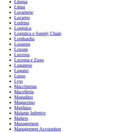
Lingua
Littau
Locarnese
Locarno
Lodrino
Logistica
Logistica e Supply Chain
Lombardia
Losanna
Losone
Lucerna
Lucerna e Zugo
Luganese
Lugano
Lusso
Lyss
Macchinista
Macelleria
Magadino
Magazzino
Magliaso
Malattie Infettive
Malters
Management
Management Accounting