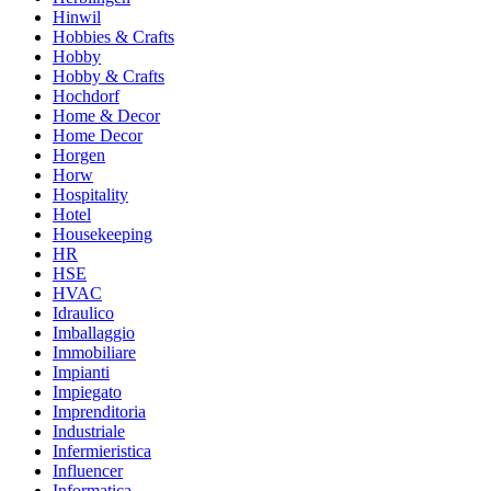
Hinwil
Hobbies & Crafts
Hobby
Hobby & Crafts
Hochdorf
Home & Decor
Home Decor
Horgen
Horw
Hospitality
Hotel
Housekeeping
HR
HSE
HVAC
Idraulico
Imballaggio
Immobiliare
Impianti
Impiegato
Imprenditoria
Industriale
Infermieristica
Influencer
Informatica