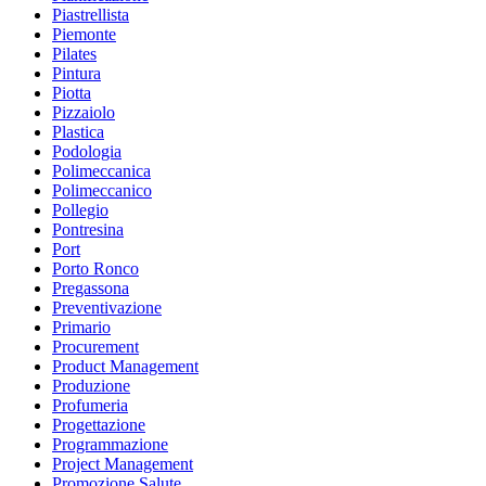
Piastrellista
Piemonte
Pilates
Pintura
Piotta
Pizzaiolo
Plastica
Podologia
Polimeccanica
Polimeccanico
Pollegio
Pontresina
Port
Porto Ronco
Pregassona
Preventivazione
Primario
Procurement
Product Management
Produzione
Profumeria
Progettazione
Programmazione
Project Management
Promozione Salute