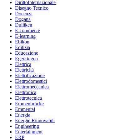
DirittoInternazionale
Disegno Tecnico
Docenza
Dogana
Dulliken
E-commerce
E-learning
Ebikon
Edilizia
Educazione
Egerkingen
Elettrica
Elettricità
Elettrificazione
Elettrodomestici
Elettromeccanica
Elettronica
Elettrotecnica
Emmenbrücke
Emmental
Energia
Energie Rinnovabili
Engineering
Entertainment
ERP