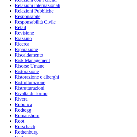
Relazioni internazionali
Relazioni Pubbliche
Responsabile
Responsabilità Civile
Retail
Revisione
Riazzino
Ricerca
Riparazione
Riscaldamento
Risk Management
Risorse Umane
Ristorazione
Ristorazione e alberghi
Ristrutturazione
Ristrutturazioni
Rivalta di Torino
Rivera
Robotica
Rodtegg
Romanshorn
Root
Rorschach
Rothenburg