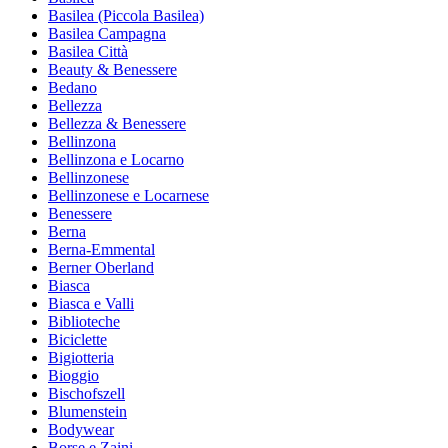
Basilea (Piccola Basilea)
Basilea Campagna
Basilea Città
Beauty & Benessere
Bedano
Bellezza
Bellezza & Benessere
Bellinzona
Bellinzona e Locarno
Bellinzonese
Bellinzonese e Locarnese
Benessere
Berna
Berna-Emmental
Berner Oberland
Biasca
Biasca e Valli
Biblioteche
Biciclette
Bigiotteria
Bioggio
Bischofszell
Blumenstein
Bodywear
Borse e Zaini