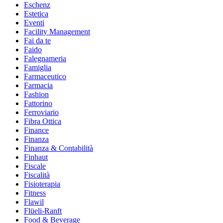
Eschenz
Estetica
Eventi
Facility Management
Fai da te
Faido
Falegnameria
Famiglia
Farmaceutico
Farmacia
Fashion
Fattorino
Ferroviario
Fibra Ottica
Finance
Finanza
Finanza & Contabilità
Finhaut
Fiscale
Fiscalità
Fisioterapia
Fitness
Flawil
Flüeli-Ranft
Food & Beverage