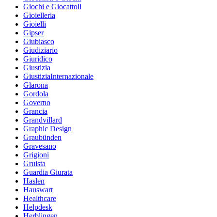
Giochi e Giocattoli
Gioielleria
Gioielli
Gipser
Giubiasco
Giudiziario
Giuridico
Giustizia
GiustiziaInternazionale
Glarona
Gordola
Governo
Grancia
Grandvillard
Graphic Design
Graubünden
Gravesano
Grigioni
Gruista
Guardia Giurata
Haslen
Hauswart
Healthcare
Helpdesk
Herblingen