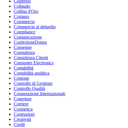
Coldrerio
Collaudo
Collina d'Oro
Comano
Commercio
Commercio al dettaglio
Compliance
Comunicazione
ConfezioneDonna
Consegne
Consulenza
Consulenza Clienti
Consumer Electronics
Contabilità
Contabilità analitica
Contone
Controllo di Gestione
Controllo Qualità
Cooperazione Internazionale
Coperture
Corriere
Cosmetica
Costruzioni
Creatività
Credit