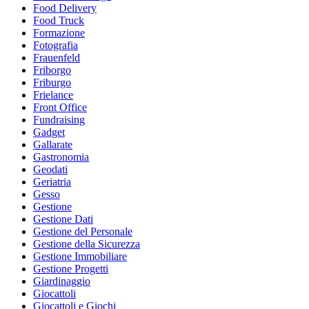
Food Delivery
Food Truck
Formazione
Fotografia
Frauenfeld
Friborgo
Friburgo
Frielance
Front Office
Fundraising
Gadget
Gallarate
Gastronomia
Geodati
Geriatria
Gesso
Gestione
Gestione Dati
Gestione del Personale
Gestione della Sicurezza
Gestione Immobiliare
Gestione Progetti
Giardinaggio
Giocattoli
Giocattoli e Giochi