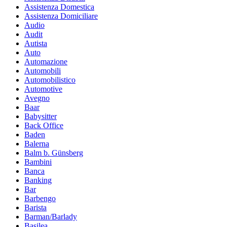
Assistenza Domestica
Assistenza Domiciliare
Audio
Audit
Autista
Auto
Automazione
Automobili
Automobilistico
Automotive
Avegno
Baar
Babysitter
Back Office
Baden
Balerna
Balm b. Günsberg
Bambini
Banca
Banking
Bar
Barbengo
Barista
Barman/Barlady
Basilea