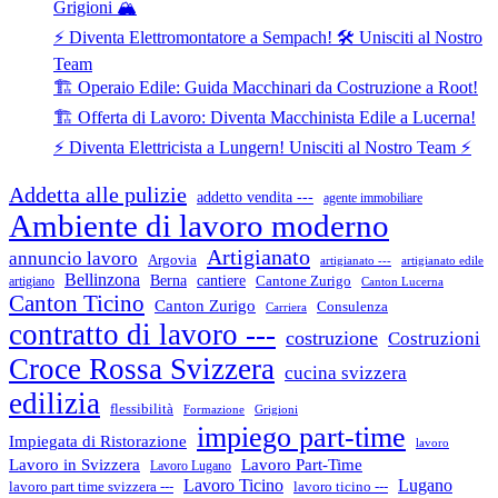
Grigioni 🏔️
⚡ Diventa Elettromontatore a Sempach! 🛠️ Unisciti al Nostro
Team
🏗️ Operaio Edile: Guida Macchinari da Costruzione a Root!
🏗️ Offerta di Lavoro: Diventa Macchinista Edile a Lucerna!
⚡ Diventa Elettricista a Lungern! Unisciti al Nostro Team ⚡
Addetta alle pulizie
addetto vendita ---
agente immobiliare
Ambiente di lavoro moderno
Artigianato
annuncio lavoro
Argovia
artigianato ---
artigianato edile
Bellinzona
cantiere
Berna
Cantone Zurigo
artigiano
Canton Lucerna
Canton Ticino
Canton Zurigo
Consulenza
Carriera
contratto di lavoro ---
costruzione
Costruzioni
Croce Rossa Svizzera
cucina svizzera
edilizia
flessibilità
Formazione
Grigioni
impiego part-time
Impiegata di Ristorazione
lavoro
Lavoro in Svizzera
Lavoro Part-Time
Lavoro Lugano
Lugano
Lavoro Ticino
lavoro ticino ---
lavoro part time svizzera ---