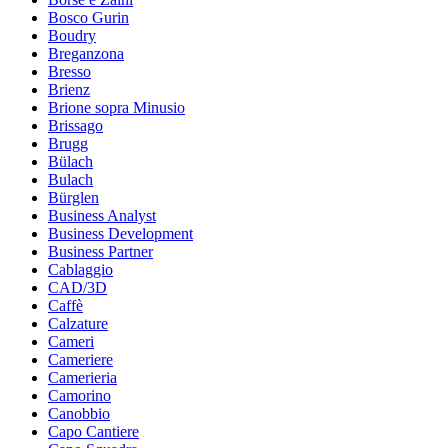
Bosco Gurin
Boudry
Breganzona
Bresso
Brienz
Brione sopra Minusio
Brissago
Brugg
Bülach
Bulach
Bürglen
Business Analyst
Business Development
Business Partner
Cablaggio
CAD/3D
Caffè
Calzature
Cameri
Cameriere
Camerieria
Camorino
Canobbio
Capo Cantiere