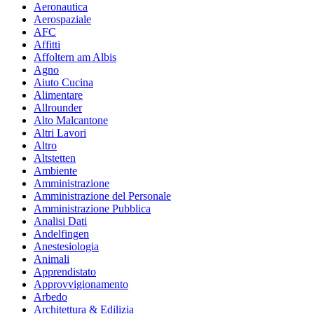
Aeronautica
Aerospaziale
AFC
Affitti
Affoltern am Albis
Agno
Aiuto Cucina
Alimentare
Allrounder
Alto Malcantone
Altri Lavori
Altro
Altstetten
Ambiente
Amministrazione
Amministrazione del Personale
Amministrazione Pubblica
Analisi Dati
Andelfingen
Anestesiologia
Animali
Apprendistato
Approvvigionamento
Arbedo
Architettura & Edilizia