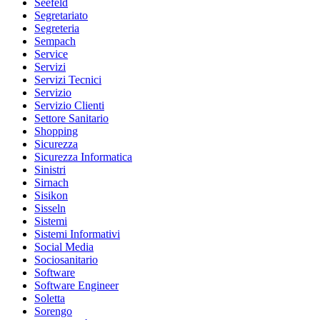
Seefeld
Segretariato
Segreteria
Sempach
Service
Servizi
Servizi Tecnici
Servizio
Servizio Clienti
Settore Sanitario
Shopping
Sicurezza
Sicurezza Informatica
Sinistri
Sirnach
Sisikon
Sisseln
Sistemi
Sistemi Informativi
Social Media
Sociosanitario
Software
Software Engineer
Soletta
Sorengo