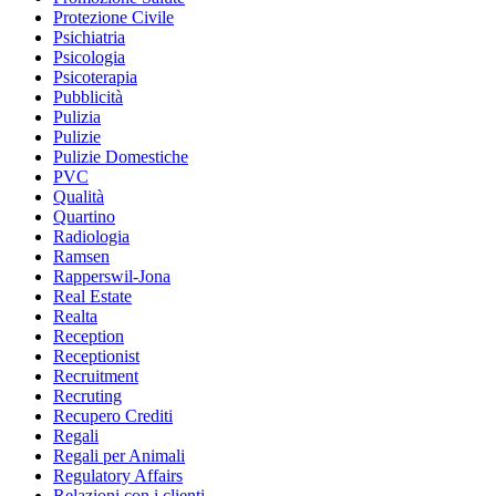
Protezione Civile
Psichiatria
Psicologia
Psicoterapia
Pubblicità
Pulizia
Pulizie
Pulizie Domestiche
PVC
Qualità
Quartino
Radiologia
Ramsen
Rapperswil-Jona
Real Estate
Realta
Reception
Receptionist
Recruitment
Recruting
Recupero Crediti
Regali
Regali per Animali
Regulatory Affairs
Relazioni con i clienti