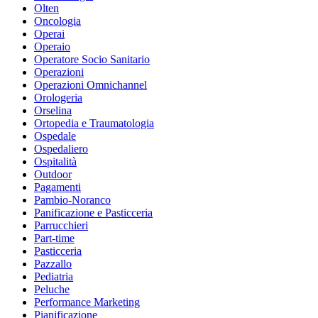
Olten
Oncologia
Operai
Operaio
Operatore Socio Sanitario
Operazioni
Operazioni Omnichannel
Orologeria
Orselina
Ortopedia e Traumatologia
Ospedale
Ospedaliero
Ospitalità
Outdoor
Pagamenti
Pambio-Noranco
Panificazione e Pasticceria
Parrucchieri
Part-time
Pasticceria
Pazzallo
Pediatria
Peluche
Performance Marketing
Pianificazione