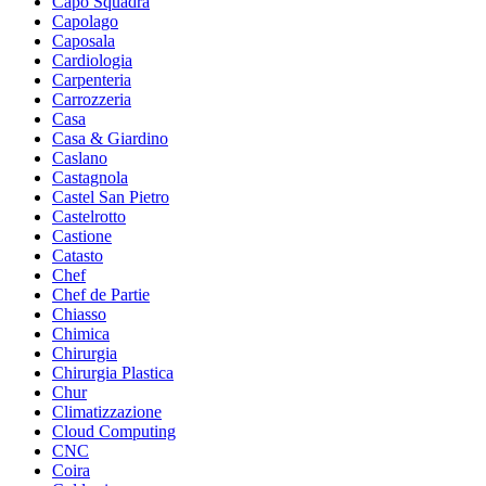
Capo Squadra
Capolago
Caposala
Cardiologia
Carpenteria
Carrozzeria
Casa
Casa & Giardino
Caslano
Castagnola
Castel San Pietro
Castelrotto
Castione
Catasto
Chef
Chef de Partie
Chiasso
Chimica
Chirurgia
Chirurgia Plastica
Chur
Climatizzazione
Cloud Computing
CNC
Coira