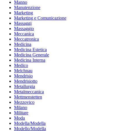
Manno
Manutenzione
Marketing
Marketing e Comunicazione
Massaggi
Massaggio
Meccanica
Meccatronica
Medicina
Medicina Estetica
Medicina Generale
Medicina Interna
Medico
Melchnau
Mendrisio
Mendrisiotto
Metallurgia
Metalmeccanica
Mettmenstetten
Mezzovico
Milano
Militare
Moda
Modella/Modella
Modello/Modella