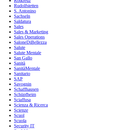
Rotkreuz
Rudolfstetten
S. Antonino
Sachseln
Saldatura
Sales
Sales & Marketing
Sales Operations
SaloneDiBellezza
Salute
Salute Mentale
San Gallo
Sanità
SanitàMentale
Sanitario
SAP
Savognin
Schaffhausen
Schüpfheim
Sciaffusa
Scienza & Ricerca
Scienze
Scuol
Scuola
Security IT