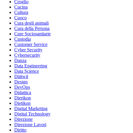
Croglio
Cucina
Cultura
Cuoco
Cura degli animali
Cura della Persona
Cure Sociosanitarie
Custodia
Customer Service
Cyber Security
Cybersecurity
Danza
Data Engineering
Data Science
Dättwil
Design
DevOps
Didattica
Dierikon
Dietikon
Digital Marketing
Digital Technology
Direzione
Direzione Lavori
Diritto