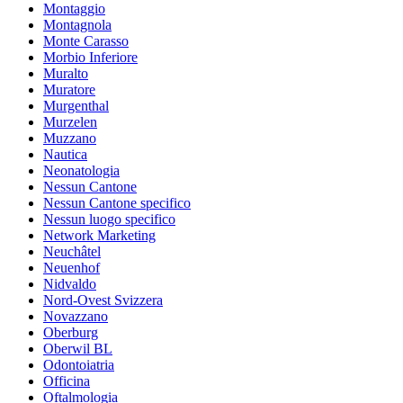
Montaggio
Montagnola
Monte Carasso
Morbio Inferiore
Muralto
Muratore
Murgenthal
Murzelen
Muzzano
Nautica
Neonatologia
Nessun Cantone
Nessun Cantone specifico
Nessun luogo specifico
Network Marketing
Neuchâtel
Neuenhof
Nidvaldo
Nord-Ovest Svizzera
Novazzano
Oberburg
Oberwil BL
Odontoiatria
Officina
Oftalmologia