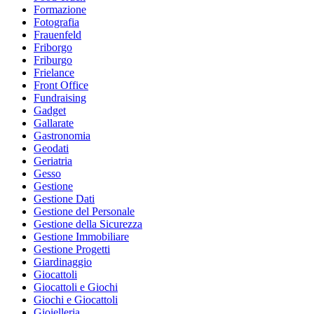
Formazione
Fotografia
Frauenfeld
Friborgo
Friburgo
Frielance
Front Office
Fundraising
Gadget
Gallarate
Gastronomia
Geodati
Geriatria
Gesso
Gestione
Gestione Dati
Gestione del Personale
Gestione della Sicurezza
Gestione Immobiliare
Gestione Progetti
Giardinaggio
Giocattoli
Giocattoli e Giochi
Giochi e Giocattoli
Gioielleria