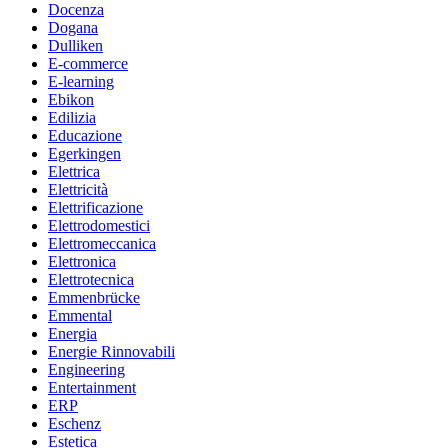
Docenza
Dogana
Dulliken
E-commerce
E-learning
Ebikon
Edilizia
Educazione
Egerkingen
Elettrica
Elettricità
Elettrificazione
Elettrodomestici
Elettromeccanica
Elettronica
Elettrotecnica
Emmenbrücke
Emmental
Energia
Energie Rinnovabili
Engineering
Entertainment
ERP
Eschenz
Estetica