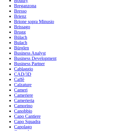
Boudry
Breganzona
Bresso
Brienz
Brione sopra Minusio
Brissago
Brugg
Bülach
Bulach
Bürglen
Business Analyst
Business Development
Business Partner
Cablaggio
CAD/3D
Caffè
Calzature
Cameri
Cameriere
Camerieria
Camorino
Canobbio
Capo Cantiere
Capo Squadra
Capolago