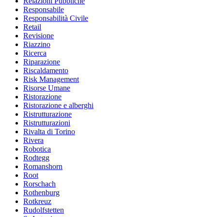
Relazioni Pubbliche
Responsabile
Responsabilità Civile
Retail
Revisione
Riazzino
Ricerca
Riparazione
Riscaldamento
Risk Management
Risorse Umane
Ristorazione
Ristorazione e alberghi
Ristrutturazione
Ristrutturazioni
Rivalta di Torino
Rivera
Robotica
Rodtegg
Romanshorn
Root
Rorschach
Rothenburg
Rotkreuz
Rudolfstetten