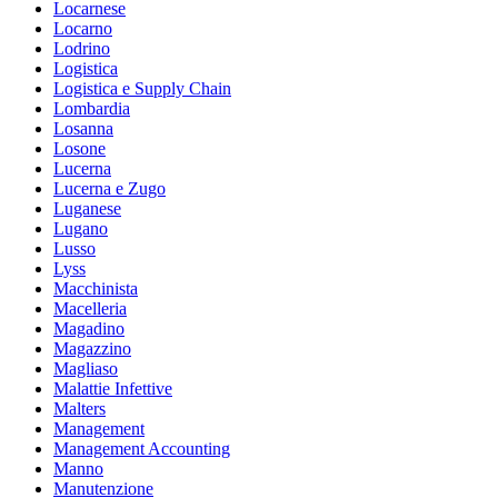
Locarnese
Locarno
Lodrino
Logistica
Logistica e Supply Chain
Lombardia
Losanna
Losone
Lucerna
Lucerna e Zugo
Luganese
Lugano
Lusso
Lyss
Macchinista
Macelleria
Magadino
Magazzino
Magliaso
Malattie Infettive
Malters
Management
Management Accounting
Manno
Manutenzione