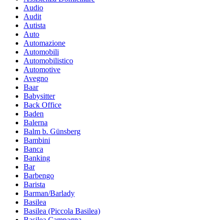
Audio
Audit
Autista
Auto
Automazione
Automobili
Automobilistico
Automotive
Avegno
Baar
Babysitter
Back Office
Baden
Balerna
Balm b. Günsberg
Bambini
Banca
Banking
Bar
Barbengo
Barista
Barman/Barlady
Basilea
Basilea (Piccola Basilea)
Basilea Campagna