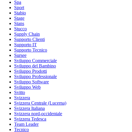
Spa
Sport
Stabio
Stage
Stans
Stucco
Supply Chain
Supporto Clienti
Supporto IT
Supporto Tecnico
Sursee
Sviluppo Commerciale
Sviluppo del Bambino
Sviluppo Prodotti
Sviluppo Professionale
Sviluppo Software
Sviluppo Web
Svitto
Svizzera
Svizzera Centrale (Lucerna)
Svizzera Italiana
Svizzera nord-occidentale
Svizzera Tedesca
Team Leader
Tecnico