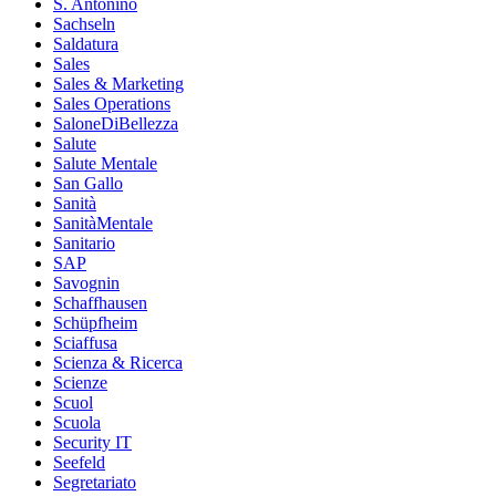
S. Antonino
Sachseln
Saldatura
Sales
Sales & Marketing
Sales Operations
SaloneDiBellezza
Salute
Salute Mentale
San Gallo
Sanità
SanitàMentale
Sanitario
SAP
Savognin
Schaffhausen
Schüpfheim
Sciaffusa
Scienza & Ricerca
Scienze
Scuol
Scuola
Security IT
Seefeld
Segretariato