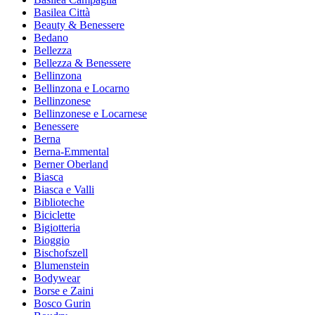
Basilea Città
Beauty & Benessere
Bedano
Bellezza
Bellezza & Benessere
Bellinzona
Bellinzona e Locarno
Bellinzonese
Bellinzonese e Locarnese
Benessere
Berna
Berna-Emmental
Berner Oberland
Biasca
Biasca e Valli
Biblioteche
Biciclette
Bigiotteria
Bioggio
Bischofszell
Blumenstein
Bodywear
Borse e Zaini
Bosco Gurin