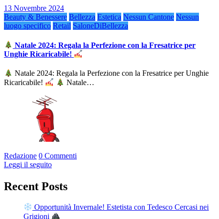
13 Novembre 2024
Beauty & Benessere
Bellezza
Estetica
Nessun Cantone
Nessun
luogo specifico
Retail
SaloneDiBellezza
Natale 2024: Regala la Perfezione con la Fresatrice per
Unghie Ricaricabile!
Natale 2024: Regala la Perfezione con la Fresatrice per Unghie
Ricaricabile!
Natale…
Redazione
0 Commenti
Leggi il seguito
Recent Posts
Opportunità Invernale! Estetista con Tedesco Cercasi nei
Grigioni