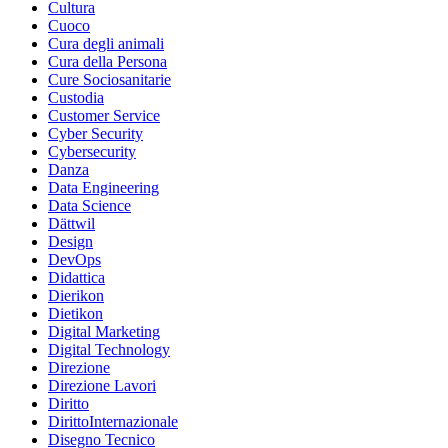
Cultura
Cuoco
Cura degli animali
Cura della Persona
Cure Sociosanitarie
Custodia
Customer Service
Cyber Security
Cybersecurity
Danza
Data Engineering
Data Science
Dättwil
Design
DevOps
Didattica
Dierikon
Dietikon
Digital Marketing
Digital Technology
Direzione
Direzione Lavori
Diritto
DirittoInternazionale
Disegno Tecnico