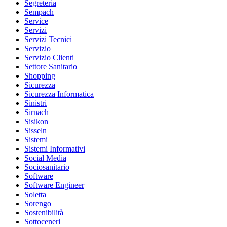
Segreteria
Sempach
Service
Servizi
Servizi Tecnici
Servizio
Servizio Clienti
Settore Sanitario
Shopping
Sicurezza
Sicurezza Informatica
Sinistri
Sirnach
Sisikon
Sisseln
Sistemi
Sistemi Informativi
Social Media
Sociosanitario
Software
Software Engineer
Soletta
Sorengo
Sostenibilità
Sottoceneri