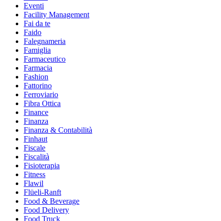
Eventi
Facility Management
Fai da te
Faido
Falegnameria
Famiglia
Farmaceutico
Farmacia
Fashion
Fattorino
Ferroviario
Fibra Ottica
Finance
Finanza
Finanza & Contabilità
Finhaut
Fiscale
Fiscalità
Fisioterapia
Fitness
Flawil
Flüeli-Ranft
Food & Beverage
Food Delivery
Food Truck