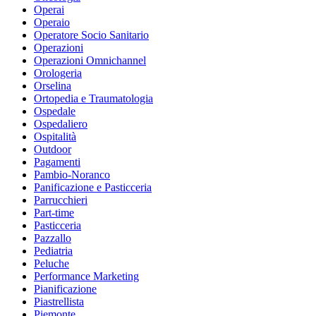
Operai
Operaio
Operatore Socio Sanitario
Operazioni
Operazioni Omnichannel
Orologeria
Orselina
Ortopedia e Traumatologia
Ospedale
Ospedaliero
Ospitalità
Outdoor
Pagamenti
Pambio-Noranco
Panificazione e Pasticceria
Parrucchieri
Part-time
Pasticceria
Pazzallo
Pediatria
Peluche
Performance Marketing
Pianificazione
Piastrellista
Piemonte