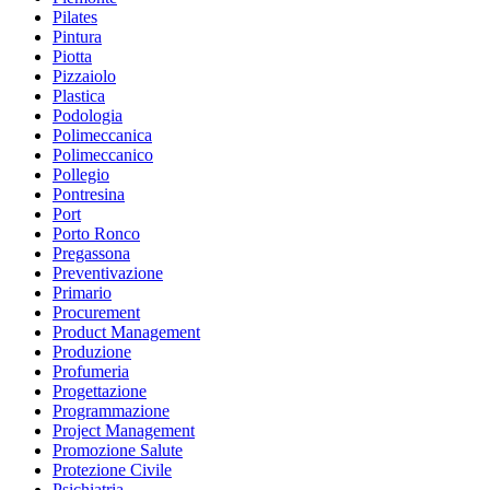
Pilates
Pintura
Piotta
Pizzaiolo
Plastica
Podologia
Polimeccanica
Polimeccanico
Pollegio
Pontresina
Port
Porto Ronco
Pregassona
Preventivazione
Primario
Procurement
Product Management
Produzione
Profumeria
Progettazione
Programmazione
Project Management
Promozione Salute
Protezione Civile
Psichiatria