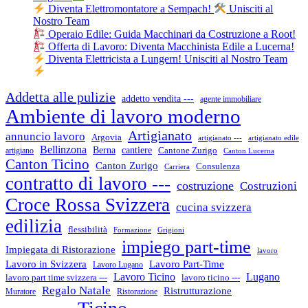
Diventa Elettromontatore a Sempach!
Unisciti al
Nostro Team
Operaio Edile: Guida Macchinari da Costruzione a Root!
Offerta di Lavoro: Diventa Macchinista Edile a Lucerna!
Diventa Elettricista a Lungern! Unisciti al Nostro Team
Addetta alle pulizie
addetto vendita ---
agente immobiliare
Ambiente di lavoro moderno
Artigianato
annuncio lavoro
Argovia
artigianato ---
artigianato edile
Bellinzona
cantiere
Berna
Cantone Zurigo
artigiano
Canton Lucerna
Canton Ticino
Canton Zurigo
Consulenza
Carriera
contratto di lavoro ---
costruzione
Costruzioni
Croce Rossa Svizzera
cucina svizzera
edilizia
flessibilità
Formazione
Grigioni
impiego part-time
Impiegata di Ristorazione
lavoro
Lavoro in Svizzera
Lavoro Part-Time
Lavoro Lugano
Lugano
Lavoro Ticino
lavoro ticino ---
lavoro part time svizzera ---
Regalo Natale
Ristrutturazione
Muratore
Ristorazione