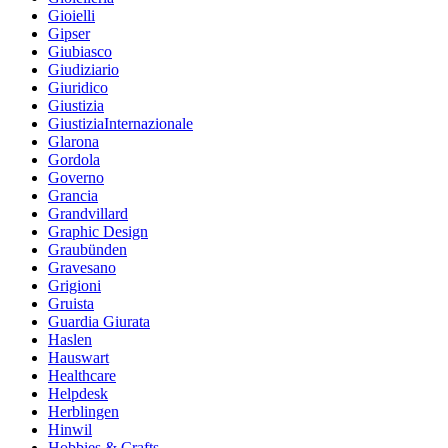
Gioielli
Gipser
Giubiasco
Giudiziario
Giuridico
Giustizia
GiustiziaInternazionale
Glarona
Gordola
Governo
Grancia
Grandvillard
Graphic Design
Graubünden
Gravesano
Grigioni
Gruista
Guardia Giurata
Haslen
Hauswart
Healthcare
Helpdesk
Herblingen
Hinwil
Hobbies & Crafts