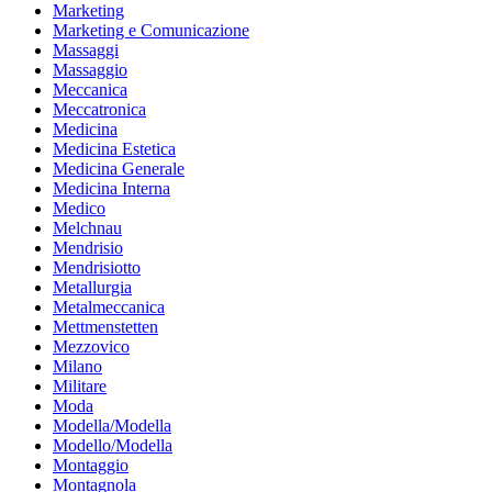
Marketing
Marketing e Comunicazione
Massaggi
Massaggio
Meccanica
Meccatronica
Medicina
Medicina Estetica
Medicina Generale
Medicina Interna
Medico
Melchnau
Mendrisio
Mendrisiotto
Metallurgia
Metalmeccanica
Mettmenstetten
Mezzovico
Milano
Militare
Moda
Modella/Modella
Modello/Modella
Montaggio
Montagnola