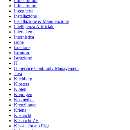
Infrastruttura
Infrastrutture
Ingegneria
Installazione
Installazione & Manutenzione
Intelligenza Artificiale
Interlaken
Internistica
Isone
Ispettore
Istruttore
Istruzione
IT
IT Service Continuity Management
Java
Kilchberg
Klosters
Kloten
Koppigen
Kosmetika
Kreuzlingen
Kriens
Küsnacht
Küsnacht ZH
Küssnacht am Rigi