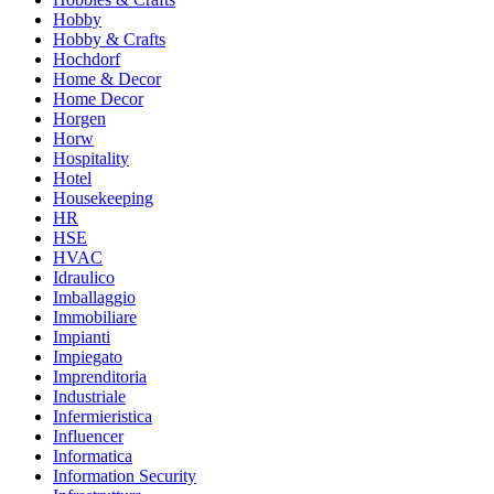
Hobby
Hobby & Crafts
Hochdorf
Home & Decor
Home Decor
Horgen
Horw
Hospitality
Hotel
Housekeeping
HR
HSE
HVAC
Idraulico
Imballaggio
Immobiliare
Impianti
Impiegato
Imprenditoria
Industriale
Infermieristica
Influencer
Informatica
Information Security