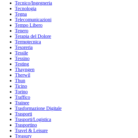
Tecnico/Ingegneria
Tecnologia
Tegna
Telecomunicazioni
Tempo Libero
Tenero
Terapia del Dolore
Termotecnica
Tesoreria
Tessile
Tessino
Testing
Thayngen
Therwil
Thun
Ticino
Torino
Traffico
Trainee
Trasformazione Digitale
Trasporti
Trasporti/Logistica
Trasportino
Travel & Leisure
Treasury