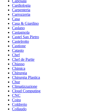
Caposala
Cardiologia
Carpenteria
Carrozzeria
Casa
Casa & Giardino
Caslano
Castagnola
Castel San Pietro
Castelrotto
Castione
Catasto
Chef
Chef de Partie
Chiasso
Chimica
Chirurgia
Chirurgia Plastica
Chur
Climatizzazione
Cloud Computing
CNC
Coira
Coldrerio
Collaudo