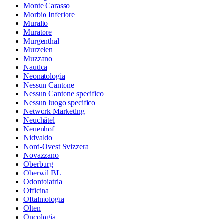
Monte Carasso
Morbio Inferiore
Muralto
Muratore
Murgenthal
Murzelen
Muzzano
Nautica
Neonatologia
Nessun Cantone
Nessun Cantone specifico
Nessun luogo specifico
Network Marketing
Neuchâtel
Neuenhof
Nidvaldo
Nord-Ovest Svizzera
Novazzano
Oberburg
Oberwil BL
Odontoiatria
Officina
Oftalmologia
Olten
Oncologia