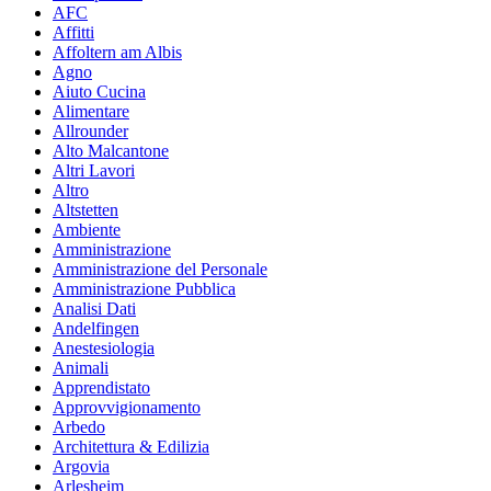
AFC
Affitti
Affoltern am Albis
Agno
Aiuto Cucina
Alimentare
Allrounder
Alto Malcantone
Altri Lavori
Altro
Altstetten
Ambiente
Amministrazione
Amministrazione del Personale
Amministrazione Pubblica
Analisi Dati
Andelfingen
Anestesiologia
Animali
Apprendistato
Approvvigionamento
Arbedo
Architettura & Edilizia
Argovia
Arlesheim