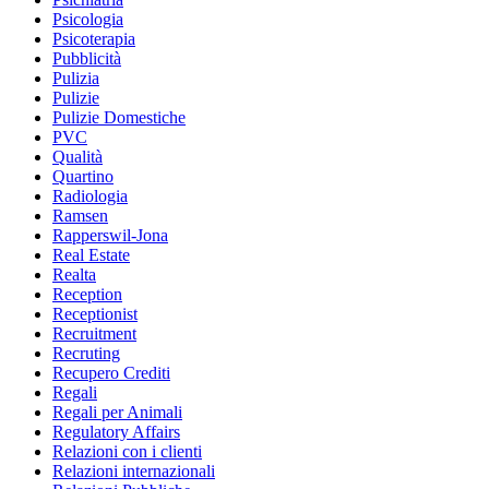
Psicologia
Psicoterapia
Pubblicità
Pulizia
Pulizie
Pulizie Domestiche
PVC
Qualità
Quartino
Radiologia
Ramsen
Rapperswil-Jona
Real Estate
Realta
Reception
Receptionist
Recruitment
Recruting
Recupero Crediti
Regali
Regali per Animali
Regulatory Affairs
Relazioni con i clienti
Relazioni internazionali