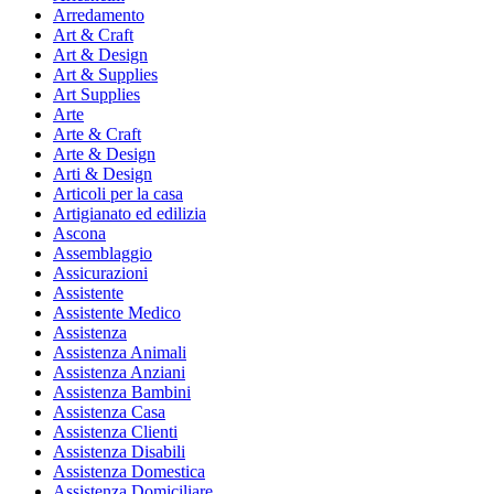
Arredamento
Art & Craft
Art & Design
Art & Supplies
Art Supplies
Arte
Arte & Craft
Arte & Design
Arti & Design
Articoli per la casa
Artigianato ed edilizia
Ascona
Assemblaggio
Assicurazioni
Assistente
Assistente Medico
Assistenza
Assistenza Animali
Assistenza Anziani
Assistenza Bambini
Assistenza Casa
Assistenza Clienti
Assistenza Disabili
Assistenza Domestica
Assistenza Domiciliare