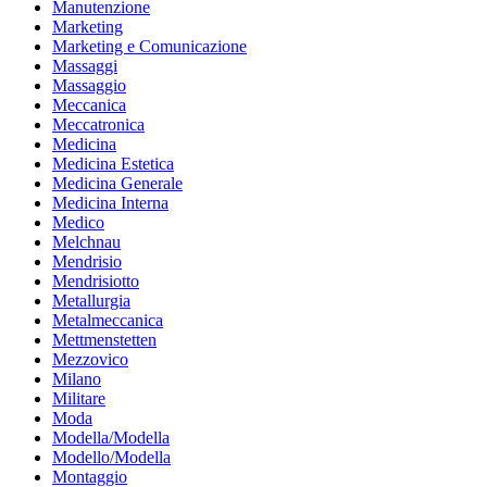
Manutenzione
Marketing
Marketing e Comunicazione
Massaggi
Massaggio
Meccanica
Meccatronica
Medicina
Medicina Estetica
Medicina Generale
Medicina Interna
Medico
Melchnau
Mendrisio
Mendrisiotto
Metallurgia
Metalmeccanica
Mettmenstetten
Mezzovico
Milano
Militare
Moda
Modella/Modella
Modello/Modella
Montaggio