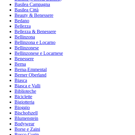
Basilea Campagna
Basilea Città
Beauty & Benessere
Bedano
Bellezza
Bellezza & Benessere
Bellinzona
Bellinzona e Locarno
Bellinzonese
Bellinzonese e Locarnese
Benessere
Berna
Berna-Emmental
Berner Oberland
Biasca
Biasca e Valli
Biblioteche
Biciclette
Bigiotteria
Bioggio
Bischofszell
Blumenstein
Bodywear
Borse e Zaini
Bosco Gurin