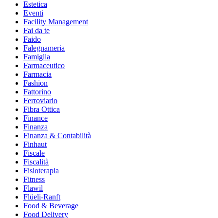
Estetica
Eventi
Facility Management
Fai da te
Faido
Falegnameria
Famiglia
Farmaceutico
Farmacia
Fashion
Fattorino
Ferroviario
Fibra Ottica
Finance
Finanza
Finanza & Contabilità
Finhaut
Fiscale
Fiscalità
Fisioterapia
Fitness
Flawil
Flüeli-Ranft
Food & Beverage
Food Delivery