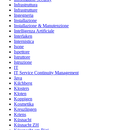
Infrastruttura
Infrastrutture
Ingegneria
Installazione
Installazione & Manutenzione
Intelligenza Artificiale
Interlaken
Internistica
Isone
Ispettore
Istruttore
Istruzione
IT
IT Service Continuity Management
Java
Kilchberg
Klosters
Kloten
Koppigen
Kosmetika
Kreuzlingen
Kriens
Küsnacht
Küsnacht ZH