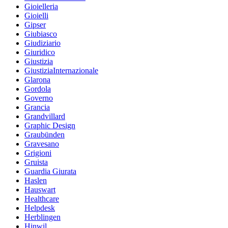
Gioielleria
Gioielli
Gipser
Giubiasco
Giudiziario
Giuridico
Giustizia
GiustiziaInternazionale
Glarona
Gordola
Governo
Grancia
Grandvillard
Graphic Design
Graubünden
Gravesano
Grigioni
Gruista
Guardia Giurata
Haslen
Hauswart
Healthcare
Helpdesk
Herblingen
Hinwil