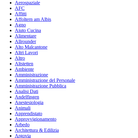
Aerospaziale
AFC
Affitti
Affoltern am Albis
Agno
Aiuto Cucina
Alimentare
Allrounder
Alto Malcantone
Altri Lavori
Altro
Altstetten
Ambiente
Amministrazione
Amministrazione del Personale
Amministrazione Pubblica
Analisi Dati
Andelfingen
Anestesiologia
Animali
Apprendistato
Approvvigionamento
Arbedo
Architettura & Edilizia
Argovia