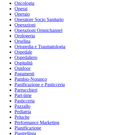
Oncologia
Operai
Operaio
Operatore Socio Sanitario
Operazioni
Operazioni Omnichannel
Orologeria
Orselina
Ortopedia e Traumatologia
Ospedale
Ospedaliero
Ospitalità
Outdoor
Pagamenti
Pambio-Noranco
Panificazione e Pasticceria
Parrucchieri
Part-time
Pasticceria
Pazzallo
Pediatria
Peluche
Performance Marketing
Pianificazione
Piastrellista