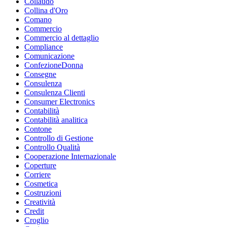
Collaudo
Collina d'Oro
Comano
Commercio
Commercio al dettaglio
Compliance
Comunicazione
ConfezioneDonna
Consegne
Consulenza
Consulenza Clienti
Consumer Electronics
Contabilità
Contabilità analitica
Contone
Controllo di Gestione
Controllo Qualità
Cooperazione Internazionale
Coperture
Corriere
Cosmetica
Costruzioni
Creatività
Credit
Croglio