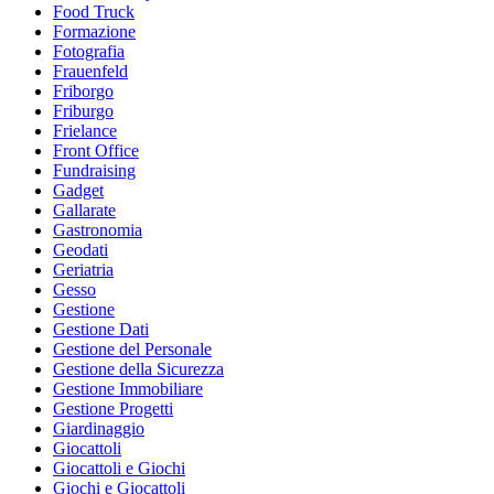
Food Truck
Formazione
Fotografia
Frauenfeld
Friborgo
Friburgo
Frielance
Front Office
Fundraising
Gadget
Gallarate
Gastronomia
Geodati
Geriatria
Gesso
Gestione
Gestione Dati
Gestione del Personale
Gestione della Sicurezza
Gestione Immobiliare
Gestione Progetti
Giardinaggio
Giocattoli
Giocattoli e Giochi
Giochi e Giocattoli