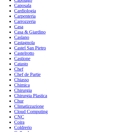
Capolago
Caposala
Cardiologia
Carpenteria
Carrozzeria
Casa
Casa & Giardino
Caslano
Castagnola
Castel San Pietro
Castelrotto
Castione
Catasto
Chef
Chef de Partie
Chiasso
Chimica
Chirurgia
Chirurgia Plastica
Chur
Climatizzazione
Cloud Computing
CNC
Coira
Coldrerio