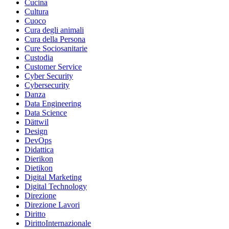
Cucina
Cultura
Cuoco
Cura degli animali
Cura della Persona
Cure Sociosanitarie
Custodia
Customer Service
Cyber Security
Cybersecurity
Danza
Data Engineering
Data Science
Dättwil
Design
DevOps
Didattica
Dierikon
Dietikon
Digital Marketing
Digital Technology
Direzione
Direzione Lavori
Diritto
DirittoInternazionale