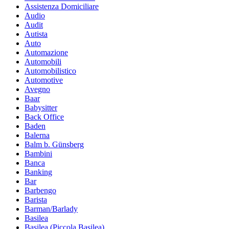
Assistenza Domiciliare
Audio
Audit
Autista
Auto
Automazione
Automobili
Automobilistico
Automotive
Avegno
Baar
Babysitter
Back Office
Baden
Balerna
Balm b. Günsberg
Bambini
Banca
Banking
Bar
Barbengo
Barista
Barman/Barlady
Basilea
Basilea (Piccola Basilea)