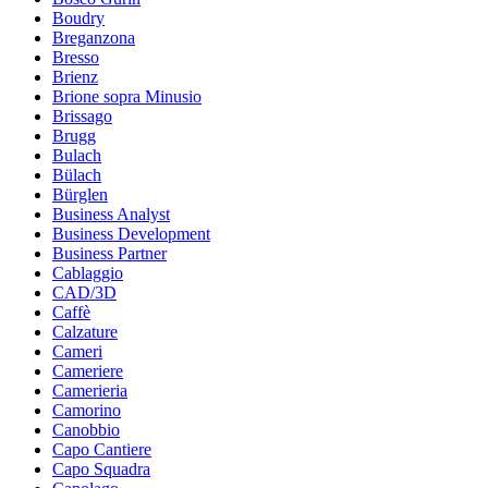
Boudry
Breganzona
Bresso
Brienz
Brione sopra Minusio
Brissago
Brugg
Bulach
Bülach
Bürglen
Business Analyst
Business Development
Business Partner
Cablaggio
CAD/3D
Caffè
Calzature
Cameri
Cameriere
Camerieria
Camorino
Canobbio
Capo Cantiere
Capo Squadra