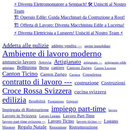
⚡ Diventa Elettromontatore a Sempach! 🛠️ Unisciti al Nostro
Team
🏗️ Operaio Edile: Guida Macchinari da Costruzione a Root!
🏗️ Offerta di Lavoro: Diventa Macchinista Edile a Lucerna!
⚡ Diventa Elettricista a Lungern! Unisciti al Nostro Team ⚡
Addetta alle pulizie
addetto vendita ---
agente immobiliare
Ambiente di lavoro moderno
Artigianato
annuncio lavoro
Argovia
artigianato ---
artigianato edile
Bellinzona
cantiere
Berna
Cantone Zurigo
artigiano
Canton Lucerna
Canton Ticino
Canton Zurigo
Consulenza
Carriera
contratto di lavoro ---
costruzione
Costruzioni
Croce Rossa Svizzera
cucina svizzera
edilizia
flessibilità
Formazione
Grigioni
impiego part-time
Impiegata di Ristorazione
lavoro
Lavoro in Svizzera
Lavoro Part-Time
Lavoro Lugano
Lugano
Lavoro Ticino
lavoro ticino ---
lavoro part time svizzera ---
Regalo Natale
Ristrutturazione
Muratore
Ristorazione