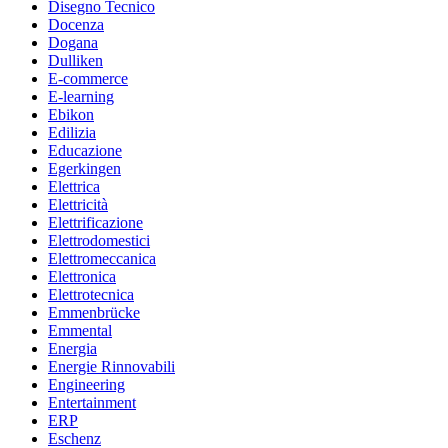
Disegno Tecnico
Docenza
Dogana
Dulliken
E-commerce
E-learning
Ebikon
Edilizia
Educazione
Egerkingen
Elettrica
Elettricità
Elettrificazione
Elettrodomestici
Elettromeccanica
Elettronica
Elettrotecnica
Emmenbrücke
Emmental
Energia
Energie Rinnovabili
Engineering
Entertainment
ERP
Eschenz