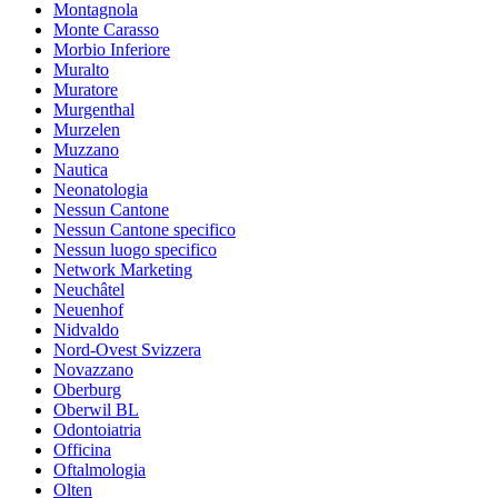
Montagnola
Monte Carasso
Morbio Inferiore
Muralto
Muratore
Murgenthal
Murzelen
Muzzano
Nautica
Neonatologia
Nessun Cantone
Nessun Cantone specifico
Nessun luogo specifico
Network Marketing
Neuchâtel
Neuenhof
Nidvaldo
Nord-Ovest Svizzera
Novazzano
Oberburg
Oberwil BL
Odontoiatria
Officina
Oftalmologia
Olten