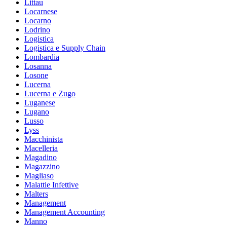
Littau
Locarnese
Locarno
Lodrino
Logistica
Logistica e Supply Chain
Lombardia
Losanna
Losone
Lucerna
Lucerna e Zugo
Luganese
Lugano
Lusso
Lyss
Macchinista
Macelleria
Magadino
Magazzino
Magliaso
Malattie Infettive
Malters
Management
Management Accounting
Manno