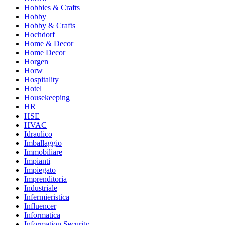
Hobbies & Crafts
Hobby
Hobby & Crafts
Hochdorf
Home & Decor
Home Decor
Horgen
Horw
Hospitality
Hotel
Housekeeping
HR
HSE
HVAC
Idraulico
Imballaggio
Immobiliare
Impianti
Impiegato
Imprenditoria
Industriale
Infermieristica
Influencer
Informatica
Information Security