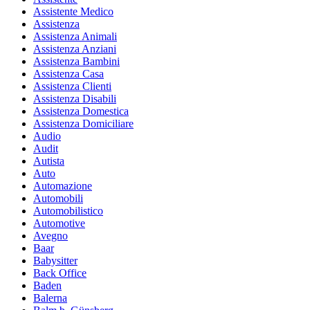
Assistente Medico
Assistenza
Assistenza Animali
Assistenza Anziani
Assistenza Bambini
Assistenza Casa
Assistenza Clienti
Assistenza Disabili
Assistenza Domestica
Assistenza Domiciliare
Audio
Audit
Autista
Auto
Automazione
Automobili
Automobilistico
Automotive
Avegno
Baar
Babysitter
Back Office
Baden
Balerna