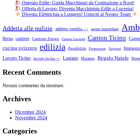
Operaio Edile: Guida Macchinari da Costruzione a Root!
Offerta di Lavoro: Diventa Macchinista Edile a Lucerna!
Diventa Elettricista a Lungern! Unisciti al Nostro Team
Ambi
Addetta alle pulizie
addetto vendita ---
agente immobiliare
Canton Ticino
cantiere
Canto
Berna
Cantone Zurigo
Canton Lucerna
edilizia
cucina svizzera
Impiegat
flessibilità
Formazione
Grigioni
Lugano
Regalo Natale
Lavoro Ticino
lavoro ticino ---
Muratore
Risto
Recent Comments
Nessun commento da mostrare.
Archives
Dicembre 2024
Novembre 2024
Categories