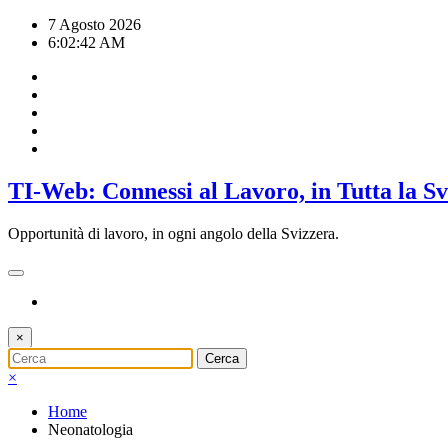
Vai
7 Agosto 2026
al
6:02:43 AM
contenuto
TI-Web: Connessi al Lavoro, in Tutta la S
Opportunità di lavoro, in ogni angolo della Svizzera.
×
×
Home
Neonatologia