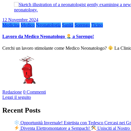
12 Novembre 2024
Medicina
Medico
Neonatologia
Sanità
Sorengo
Ticino
Lavoro da Medico Neonatologo
a Sorengo!
Cerchi un lavoro stimolante come Medico Neonatologo?
La Clini
Redazione
0 Commenti
Leggi il seguito
Recent Posts
Opportunità Invernale! Estetista con Tedesco Cercasi nei G
Diventa Elettromontatore a Sempach!
Unisciti al Nostr