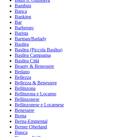
Balm b. Günsberg
Bambini
Banca
Banking
Bar
Barbengo
Barista
Barman/Barlady
Basilea
Basilea (Piccola Basilea)
Basilea Campagna
Basilea Città
Beauty & Benessere
Bedano
Bellezza
Bellezza & Benessere
Bellinzona
Bellinzona e Locarno
Bellinzonese
Bellinzonese e Locarnese
Benessere
Berna
Berna-Emmental
Berner Oberland
Biasca