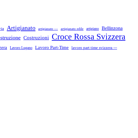
Artigianato
Bellinzona
via
artigiano
artigianato ---
artigianato edile
Croce Rossa Svizzera
struzione
Costruzioni
zera
Lavoro Part-Time
Lavoro Lugano
lavoro part time svizzera ---