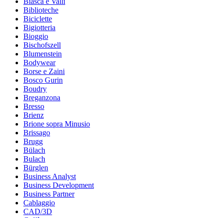
Biasca e Valli
Biblioteche
Biciclette
Bigiotteria
Bioggio
Bischofszell
Blumenstein
Bodywear
Borse e Zaini
Bosco Gurin
Boudry
Breganzona
Bresso
Brienz
Brione sopra Minusio
Brissago
Brugg
Bülach
Bulach
Bürglen
Business Analyst
Business Development
Business Partner
Cablaggio
CAD/3D