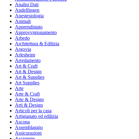
Analisi Dati
Andelfingen
Anestesiologia
Animali
Apprendistato
Approvvigionamento
Arbedo
Architettura & Edilizia
Argovia
Arlesheim
Arredamento
Art & Craft
Art & Design
Art & Supplies
Art Supplies
Arte
Arte & Craft
Arte & Design
Arti & Design
Articoli per la casa
Artigianato ed edilizia
Ascona
Assemblaggio
Assicurazioni
Assistente