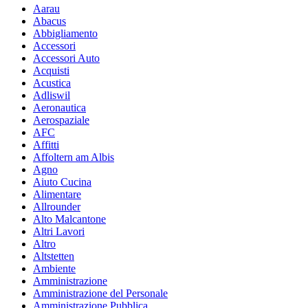
Aarau
Abacus
Abbigliamento
Accessori
Accessori Auto
Acquisti
Acustica
Adliswil
Aeronautica
Aerospaziale
AFC
Affitti
Affoltern am Albis
Agno
Aiuto Cucina
Alimentare
Allrounder
Alto Malcantone
Altri Lavori
Altro
Altstetten
Ambiente
Amministrazione
Amministrazione del Personale
Amministrazione Pubblica