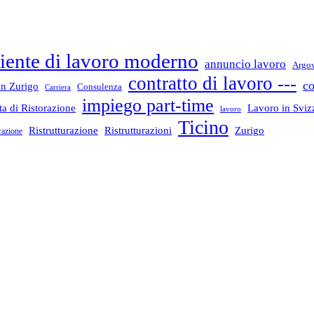
ente di lavoro moderno
annuncio lavoro
Argo
contratto di lavoro ---
co
n Zurigo
Consulenza
Carriera
impiego part-time
a di Ristorazione
Lavoro in Sviz
lavoro
Ticino
Ristrutturazione
Ristrutturazioni
Zurigo
razione