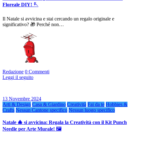
Floreale DIY! 🪡
Il Natale si avvicina e stai cercando un regalo originale e
significativo? 🎁 Perché non…
Redazione
0 Commenti
Leggi il seguito
13 Novembre 2024
Arti & Design
Casa & Giardino
Creatività
Fai da te
Hobbies &
Crafts
Nessun Cantone specifico
Nessun luogo specifico
Natale 🎄 si avvicina: Regala la Creatività con il Kit Punch
Needle per Arte Murale! 🖼️