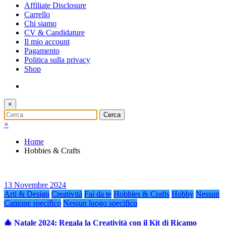
Affiliate Disclosure
Carrello
Chi siamo
CV & Candidature
Il mio account
Pagamento
Politica sulla privacy
Shop
×
×
Home
Hobbies & Crafts
13 Novembre 2024
Arti & Design
Creatività
Fai da te
Hobbies & Crafts
Hobby
Nessun
Cantone specifico
Nessun luogo specifico
🎄 Natale 2024: Regala la Creatività con il Kit di Ricamo