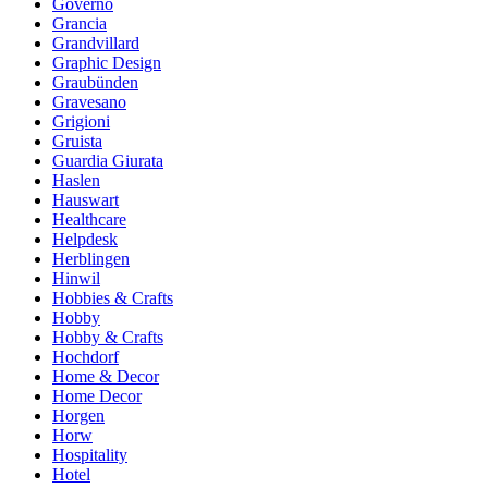
Governo
Grancia
Grandvillard
Graphic Design
Graubünden
Gravesano
Grigioni
Gruista
Guardia Giurata
Haslen
Hauswart
Healthcare
Helpdesk
Herblingen
Hinwil
Hobbies & Crafts
Hobby
Hobby & Crafts
Hochdorf
Home & Decor
Home Decor
Horgen
Horw
Hospitality
Hotel