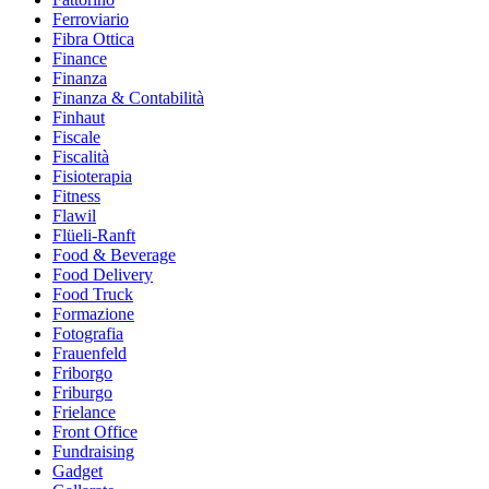
Ferroviario
Fibra Ottica
Finance
Finanza
Finanza & Contabilità
Finhaut
Fiscale
Fiscalità
Fisioterapia
Fitness
Flawil
Flüeli-Ranft
Food & Beverage
Food Delivery
Food Truck
Formazione
Fotografia
Frauenfeld
Friborgo
Friburgo
Frielance
Front Office
Fundraising
Gadget