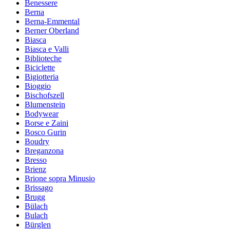
Benessere
Berna
Berna-Emmental
Berner Oberland
Biasca
Biasca e Valli
Biblioteche
Biciclette
Bigiotteria
Bioggio
Bischofszell
Blumenstein
Bodywear
Borse e Zaini
Bosco Gurin
Boudry
Breganzona
Bresso
Brienz
Brione sopra Minusio
Brissago
Brugg
Bülach
Bulach
Bürglen