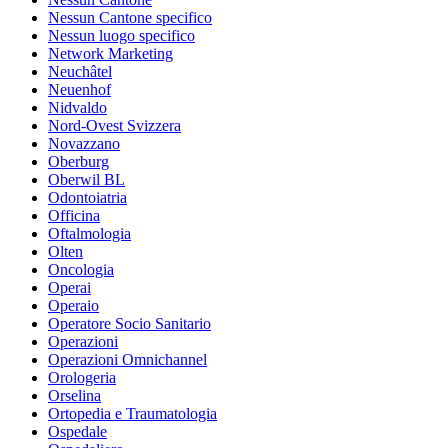
Nessun Cantone specifico
Nessun luogo specifico
Network Marketing
Neuchâtel
Neuenhof
Nidvaldo
Nord-Ovest Svizzera
Novazzano
Oberburg
Oberwil BL
Odontoiatria
Officina
Oftalmologia
Olten
Oncologia
Operai
Operaio
Operatore Socio Sanitario
Operazioni
Operazioni Omnichannel
Orologeria
Orselina
Ortopedia e Traumatologia
Ospedale