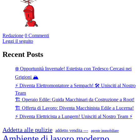
Redazione
0 Commenti
Leggi il seguito
Recent Posts
❄️ Opportunità Invernale! Estetista con Tedesco Cercasi nei
Grigioni 🏔️
⚡ Diventa Elettromontatore a Sempach! 🛠️ Unisciti al Nostro
Team
🏗️ Operaio Edile: Guida Macchinari da Costruzione a Root!
🏗️ Offerta di Lavoro: Diventa Macchinista Edile a Lucerna!
⚡ Diventa Elettricista a Lungern! Unisciti al Nostro Team ⚡
Addetta alle pulizie
addetto vendita ---
agente immobiliare
Ambiente di lavoro moderno