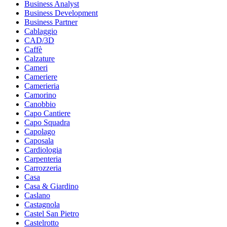
Business Analyst
Business Development
Business Partner
Cablaggio
CAD/3D
Caffè
Calzature
Cameri
Cameriere
Camerieria
Camorino
Canobbio
Capo Cantiere
Capo Squadra
Capolago
Caposala
Cardiologia
Carpenteria
Carrozzeria
Casa
Casa & Giardino
Caslano
Castagnola
Castel San Pietro
Castelrotto