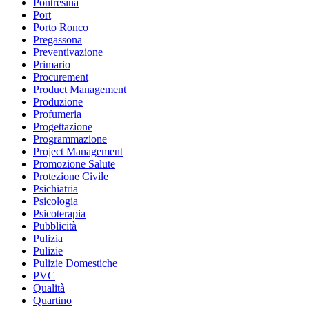
Pontresina
Port
Porto Ronco
Pregassona
Preventivazione
Primario
Procurement
Product Management
Produzione
Profumeria
Progettazione
Programmazione
Project Management
Promozione Salute
Protezione Civile
Psichiatria
Psicologia
Psicoterapia
Pubblicità
Pulizia
Pulizie
Pulizie Domestiche
PVC
Qualità
Quartino