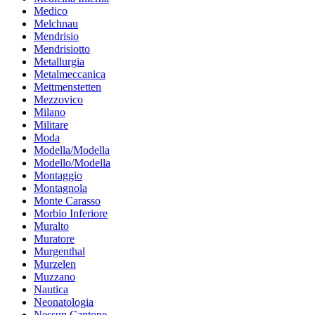
Medico
Melchnau
Mendrisio
Mendrisiotto
Metallurgia
Metalmeccanica
Mettmenstetten
Mezzovico
Milano
Militare
Moda
Modella/Modella
Modello/Modella
Montaggio
Montagnola
Monte Carasso
Morbio Inferiore
Muralto
Muratore
Murgenthal
Murzelen
Muzzano
Nautica
Neonatologia
Nessun Cantone