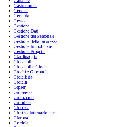
Gallarate
Gastronomia
Geodati
Geriatria
Gesso
Gestione
Gestione Dati
Gestione del Personale
Gestione della Sicurezza
Gestione Immobiliare
Gestione Progetti
Giardinaggio
Giocattoli
Giocattoli e Giochi
Giochi e Giocattoli
Gioielleria
Gioielli
Gipser
Giubiasco
Giudiziario
Giuridico
Giustizia
GiustiziaInternazionale
Glarona
Gordola