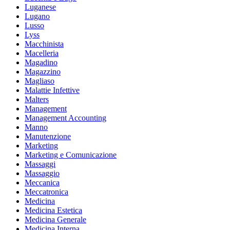
Luganese
Lugano
Lusso
Lyss
Macchinista
Macelleria
Magadino
Magazzino
Magliaso
Malattie Infettive
Malters
Management
Management Accounting
Manno
Manutenzione
Marketing
Marketing e Comunicazione
Massaggi
Massaggio
Meccanica
Meccatronica
Medicina
Medicina Estetica
Medicina Generale
Medicina Interna