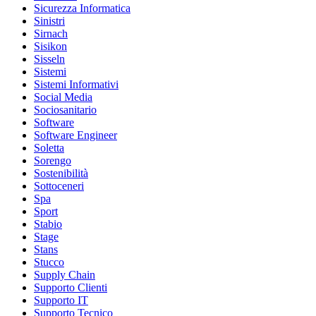
Sicurezza Informatica
Sinistri
Sirnach
Sisikon
Sisseln
Sistemi
Sistemi Informativi
Social Media
Sociosanitario
Software
Software Engineer
Soletta
Sorengo
Sostenibilità
Sottoceneri
Spa
Sport
Stabio
Stage
Stans
Stucco
Supply Chain
Supporto Clienti
Supporto IT
Supporto Tecnico