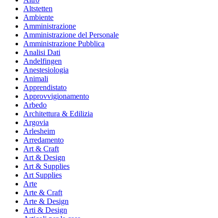
Altstetten
Ambiente
Amministrazione
Amministrazione del Personale
Amministrazione Pubblica
Analisi Dati
Andelfingen
Anestesiologia
Animali
Apprendistato
Approvvigionamento
Arbedo
Architettura & Edilizia
Argovia
Arlesheim
Arredamento
Art & Craft
Art & Design
Art & Supplies
Art Supplies
Arte
Arte & Craft
Arte & Design
Arti & Design