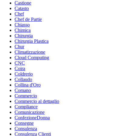
Castione
Catasto
Chef
Chef de Partie
Chiasso
Chimica
Chirurgia
Chirurgia Plastica
Chur
Climatizzazione
Cloud Computing
CNC
Coira
Coldrerio
Collaudo
Collina d'Oro
Comano
Commercio
Commercio al dettaglio
Compliance
Comunicazione
ConfezioneDonna
Consegne
Consulenza
Consulenza Clienti