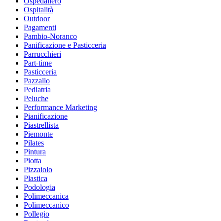
Ospedaliero
Ospitalità
Outdoor
Pagamenti
Pambio-Noranco
Panificazione e Pasticceria
Parrucchieri
Part-time
Pasticceria
Pazzallo
Pediatria
Peluche
Performance Marketing
Pianificazione
Piastrellista
Piemonte
Pilates
Pintura
Piotta
Pizzaiolo
Plastica
Podologia
Polimeccanica
Polimeccanico
Pollegio