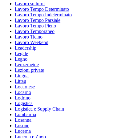
Lavoro su turni
Lavoro Tempo Determinato
Lavoro Tempo Indeterminato
Lavoro Tempo Parziale
Lavoro Tempo Pieno
Lavoro Temporaneo
Lavoro Ticino
Lavoro Weekend
Leadership
Legale
Legno
Lenzerheide
Lezioni private
Lingua
Littau
Locarnese
Locarno
Lodrino
Logistica
Logistica e Supply Chain
Lombardia
Losanna
Losone
Lucerna
Lucerna e Zugo