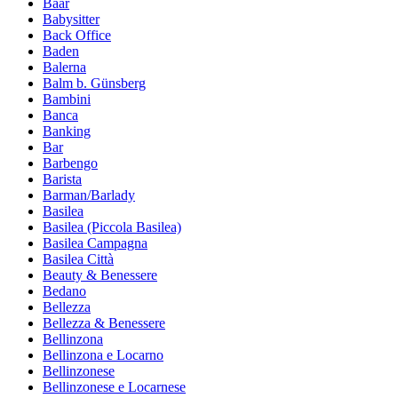
Baar
Babysitter
Back Office
Baden
Balerna
Balm b. Günsberg
Bambini
Banca
Banking
Bar
Barbengo
Barista
Barman/Barlady
Basilea
Basilea (Piccola Basilea)
Basilea Campagna
Basilea Città
Beauty & Benessere
Bedano
Bellezza
Bellezza & Benessere
Bellinzona
Bellinzona e Locarno
Bellinzonese
Bellinzonese e Locarnese