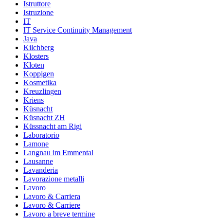
Istruttore
Istruzione
IT
IT Service Continuity Management
Java
Kilchberg
Klosters
Kloten
Koppigen
Kosmetika
Kreuzlingen
Kriens
Küsnacht
Küsnacht ZH
Küssnacht am Rigi
Laboratorio
Lamone
Langnau im Emmental
Lausanne
Lavanderia
Lavorazione metalli
Lavoro
Lavoro & Carriera
Lavoro & Carriere
Lavoro a breve termine