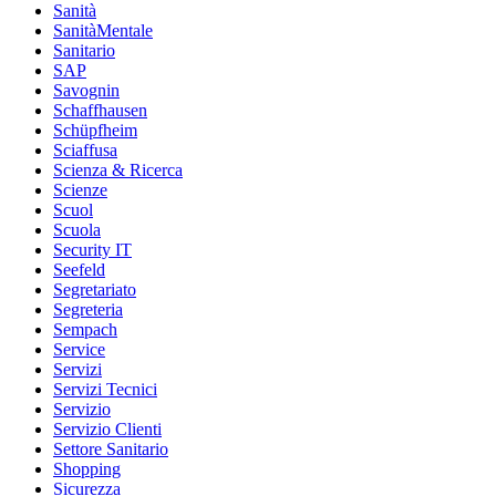
Sanità
SanitàMentale
Sanitario
SAP
Savognin
Schaffhausen
Schüpfheim
Sciaffusa
Scienza & Ricerca
Scienze
Scuol
Scuola
Security IT
Seefeld
Segretariato
Segreteria
Sempach
Service
Servizi
Servizi Tecnici
Servizio
Servizio Clienti
Settore Sanitario
Shopping
Sicurezza