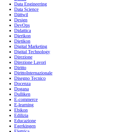
Data Engineering
Data Science
Dättwil
Design
DevOps
Didattica
Dierikon
Dietikon
Digital Marketing
Digital Technology
Direzione
Direzione Lavori
Diritto
DirittoInternazionale
Disegno Tecnico
Docenza
Dogana
Dulliken
E-commerce
E-learning
Ebikon
Edilizia
Educazione
Egerkingen
Elettrica