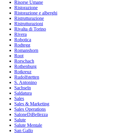
Risorse Umane
Ristorazione
Ristorazione e alberghi
Ristrutturazione
Ristrutturazioni
Rivalta di Torino
Rivera
Robotica
Rodtegg
Romanshorn
Root
Rorschach
Rothenburg
Rotkreuz
Rudolfstetten
S. Antonino
Sachseln
Saldatura
Sales
Sales & Marketing
Sales Operations
SaloneDiBellezza
Salute
Salute Mentale
San Gallo