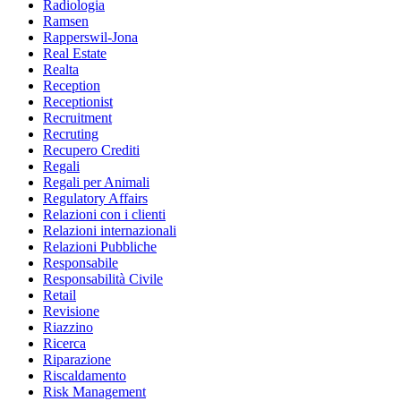
Radiologia
Ramsen
Rapperswil-Jona
Real Estate
Realta
Reception
Receptionist
Recruitment
Recruting
Recupero Crediti
Regali
Regali per Animali
Regulatory Affairs
Relazioni con i clienti
Relazioni internazionali
Relazioni Pubbliche
Responsabile
Responsabilità Civile
Retail
Revisione
Riazzino
Ricerca
Riparazione
Riscaldamento
Risk Management