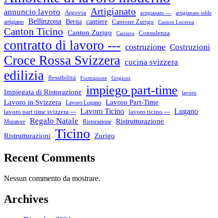
Artigianato
annuncio lavoro
Argovia
artigianato ---
artigianato edile
Bellinzona
cantiere
Berna
Cantone Zurigo
artigiano
Canton Lucerna
Canton Ticino
Canton Zurigo
Consulenza
Carriera
contratto di lavoro ---
costruzione
Costruzioni
Croce Rossa Svizzera
cucina svizzera
edilizia
flessibilità
Formazione
Grigioni
impiego part-time
Impiegata di Ristorazione
lavoro
Lavoro in Svizzera
Lavoro Part-Time
Lavoro Lugano
Lugano
Lavoro Ticino
lavoro ticino ---
lavoro part time svizzera ---
Regalo Natale
Ristrutturazione
Muratore
Ristorazione
Ticino
Ristrutturazioni
Zurigo
Recent Comments
Nessun commento da mostrare.
Archives