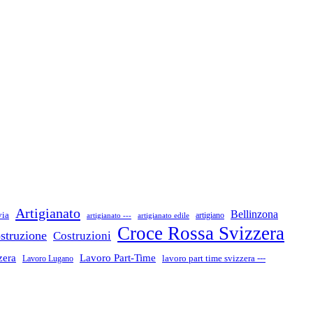
Artigianato
Bellinzona
via
artigiano
artigianato ---
artigianato edile
Croce Rossa Svizzera
struzione
Costruzioni
zera
Lavoro Part-Time
Lavoro Lugano
lavoro part time svizzera ---