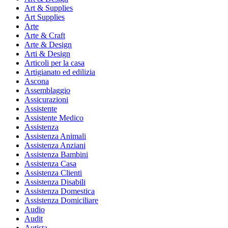
Art & Supplies
Art Supplies
Arte
Arte & Craft
Arte & Design
Arti & Design
Articoli per la casa
Artigianato ed edilizia
Ascona
Assemblaggio
Assicurazioni
Assistente
Assistente Medico
Assistenza
Assistenza Animali
Assistenza Anziani
Assistenza Bambini
Assistenza Casa
Assistenza Clienti
Assistenza Disabili
Assistenza Domestica
Assistenza Domiciliare
Audio
Audit
Autista