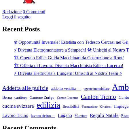
Redazione
0 Commenti
Leggi il seguito
Recent Posts
❄️ Opportunità Invernale! Estetista con Tedesco Cercasi nei Gri
⚡ Diventa Elettromontatore a Sempach! 🛠️ Unisciti al Nostro 
🏗️ Operaio Edile: Guida Macchinari da Costruzione a Root!
🏗️ Offerta di Lavoro: Diventa Macchinista Edile a Lucerna!
⚡ Diventa Elettricista a Lungern! Unisciti al Nostro Team ⚡
Ambi
Addetta alle pulizie
addetto vendita ---
agente immobiliare
Canton Ticino
cantiere
Canto
Berna
Cantone Zurigo
Canton Lucerna
edilizia
cucina svizzera
Impiegat
flessibilità
Formazione
Grigioni
Lugano
Regalo Natale
Lavoro Ticino
lavoro ticino ---
Muratore
Risto
Recent Comments