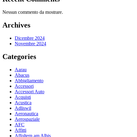
Nessun commento da mostrare.
Archives
Dicembre 2024
Novembre 2024
Categories
Aarau
Abacus
Abbigliamento
Accessori
Accessori Auto
Acquisti
Acustica
Adliswil
Aeronautica
Aerospaziale
AFC
Affitti
Affoltern am Albis