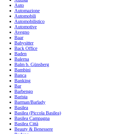
Auto
Automazione
Automobili
Automobilistico
Automotive
Avegno
Baar
Babysitter
Back Office
Baden
Balerna
Balm b. Günsberg
Bambini
Banca
Banking
Bar
Barbengo
Barista
Barman/Barlady
Basilea
Basilea (Piccola Basilea)
Basilea Campagna
Basilea Città
Beauty & Benessere