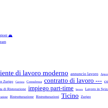
gioni 🏔️
Team
ente di lavoro moderno
annuncio lavoro
Argo
contratto di lavoro ---
co
n Zurigo
Consulenza
Carriera
impiego part-time
a di Ristorazione
Lavoro in Sviz
lavoro
Ticino
Ristrutturazione
Ristrutturazioni
Zurigo
razione