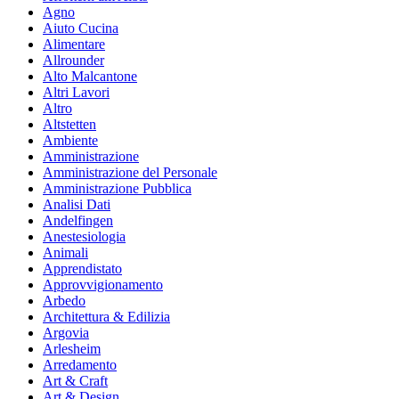
Agno
Aiuto Cucina
Alimentare
Allrounder
Alto Malcantone
Altri Lavori
Altro
Altstetten
Ambiente
Amministrazione
Amministrazione del Personale
Amministrazione Pubblica
Analisi Dati
Andelfingen
Anestesiologia
Animali
Apprendistato
Approvvigionamento
Arbedo
Architettura & Edilizia
Argovia
Arlesheim
Arredamento
Art & Craft
Art & Design