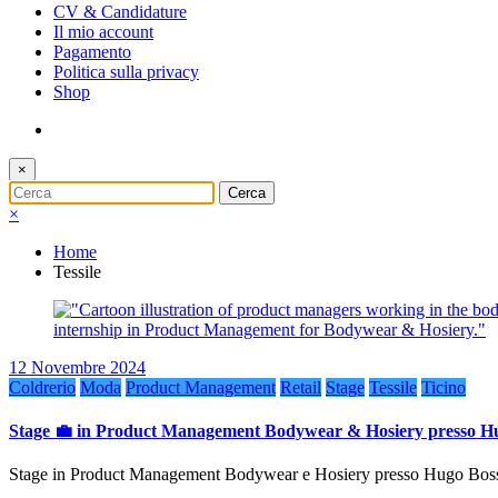
CV & Candidature
Il mio account
Pagamento
Politica sulla privacy
Shop
×
×
Home
Tessile
12 Novembre 2024
Coldrerio
Moda
Product Management
Retail
Stage
Tessile
Ticino
Stage 💼 in Product Management Bodywear & Hosiery presso Hu
Stage in Product Management Bodywear e Hosiery presso Hugo Boss 