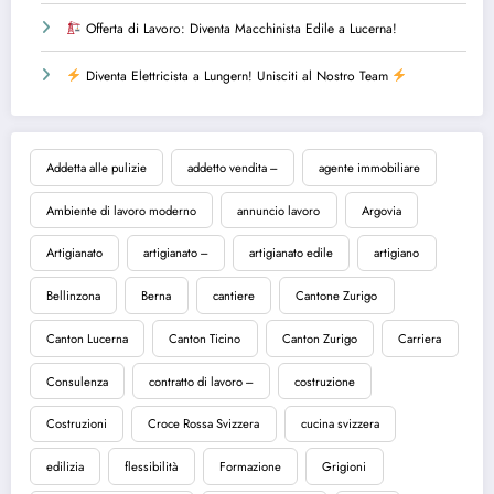
Offerta di Lavoro: Diventa Macchinista Edile a Lucerna!
Diventa Elettricista a Lungern! Unisciti al Nostro Team
Addetta alle pulizie
addetto vendita ---
agente immobiliare
Ambiente di lavoro moderno
annuncio lavoro
Argovia
Artigianato
artigianato ---
artigianato edile
artigiano
Bellinzona
Berna
cantiere
Cantone Zurigo
Canton Lucerna
Canton Ticino
Canton Zurigo
Carriera
Consulenza
contratto di lavoro ---
costruzione
Costruzioni
Croce Rossa Svizzera
cucina svizzera
edilizia
flessibilità
Formazione
Grigioni