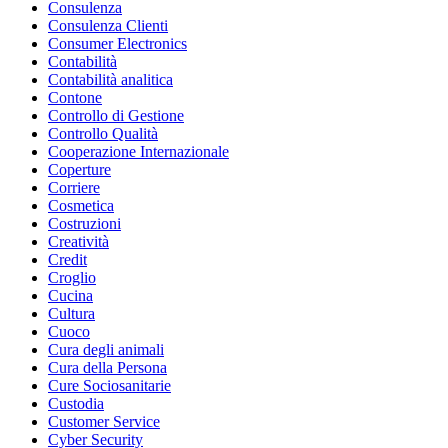
Consulenza
Consulenza Clienti
Consumer Electronics
Contabilità
Contabilità analitica
Contone
Controllo di Gestione
Controllo Qualità
Cooperazione Internazionale
Coperture
Corriere
Cosmetica
Costruzioni
Creatività
Credit
Croglio
Cucina
Cultura
Cuoco
Cura degli animali
Cura della Persona
Cure Sociosanitarie
Custodia
Customer Service
Cyber Security