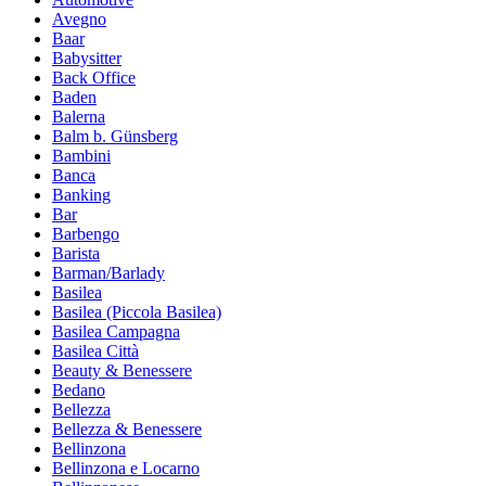
Avegno
Baar
Babysitter
Back Office
Baden
Balerna
Balm b. Günsberg
Bambini
Banca
Banking
Bar
Barbengo
Barista
Barman/Barlady
Basilea
Basilea (Piccola Basilea)
Basilea Campagna
Basilea Città
Beauty & Benessere
Bedano
Bellezza
Bellezza & Benessere
Bellinzona
Bellinzona e Locarno