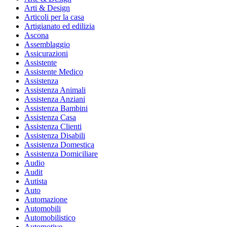
Arti & Design
Articoli per la casa
Artigianato ed edilizia
Ascona
Assemblaggio
Assicurazioni
Assistente
Assistente Medico
Assistenza
Assistenza Animali
Assistenza Anziani
Assistenza Bambini
Assistenza Casa
Assistenza Clienti
Assistenza Disabili
Assistenza Domestica
Assistenza Domiciliare
Audio
Audit
Autista
Auto
Automazione
Automobili
Automobilistico
Automotive