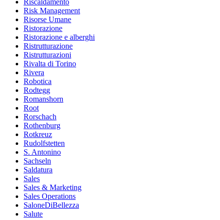
Riscaldamento
Risk Management
Risorse Umane
Ristorazione
Ristorazione e alberghi
Ristrutturazione
Ristrutturazioni
Rivalta di Torino
Rivera
Robotica
Rodtegg
Romanshorn
Root
Rorschach
Rothenburg
Rotkreuz
Rudolfstetten
S. Antonino
Sachseln
Saldatura
Sales
Sales & Marketing
Sales Operations
SaloneDiBellezza
Salute