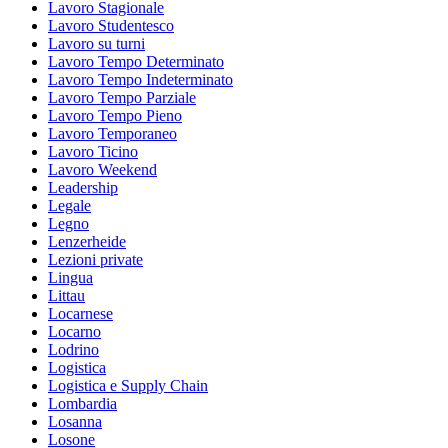
Lavoro Stagionale
Lavoro Studentesco
Lavoro su turni
Lavoro Tempo Determinato
Lavoro Tempo Indeterminato
Lavoro Tempo Parziale
Lavoro Tempo Pieno
Lavoro Temporaneo
Lavoro Ticino
Lavoro Weekend
Leadership
Legale
Legno
Lenzerheide
Lezioni private
Lingua
Littau
Locarnese
Locarno
Lodrino
Logistica
Logistica e Supply Chain
Lombardia
Losanna
Losone