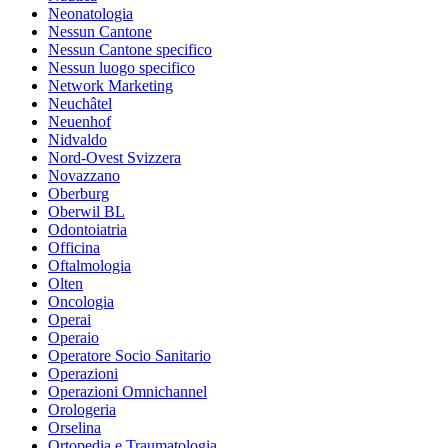
Neonatologia
Nessun Cantone
Nessun Cantone specifico
Nessun luogo specifico
Network Marketing
Neuchâtel
Neuenhof
Nidvaldo
Nord-Ovest Svizzera
Novazzano
Oberburg
Oberwil BL
Odontoiatria
Officina
Oftalmologia
Olten
Oncologia
Operai
Operaio
Operatore Socio Sanitario
Operazioni
Operazioni Omnichannel
Orologeria
Orselina
Ortopedia e Traumatologia