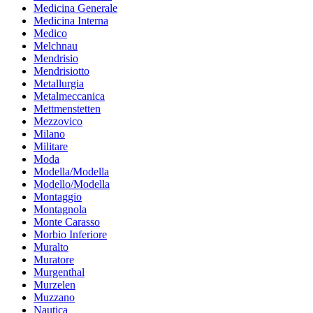
Medicina Generale
Medicina Interna
Medico
Melchnau
Mendrisio
Mendrisiotto
Metallurgia
Metalmeccanica
Mettmenstetten
Mezzovico
Milano
Militare
Moda
Modella/Modella
Modello/Modella
Montaggio
Montagnola
Monte Carasso
Morbio Inferiore
Muralto
Muratore
Murgenthal
Murzelen
Muzzano
Nautica