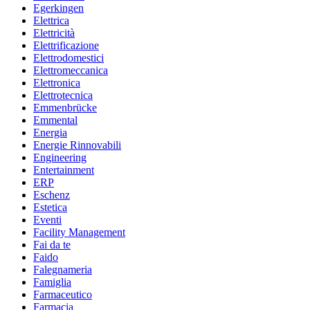
Egerkingen
Elettrica
Elettricità
Elettrificazione
Elettrodomestici
Elettromeccanica
Elettronica
Elettrotecnica
Emmenbrücke
Emmental
Energia
Energie Rinnovabili
Engineering
Entertainment
ERP
Eschenz
Estetica
Eventi
Facility Management
Fai da te
Faido
Falegnameria
Famiglia
Farmaceutico
Farmacia