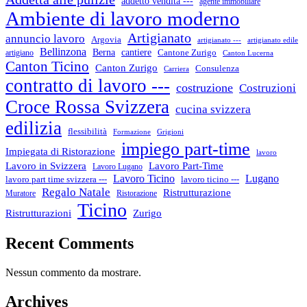
addetto vendita ---
agente immobiliare
Ambiente di lavoro moderno
Artigianato
annuncio lavoro
Argovia
artigianato ---
artigianato edile
Bellinzona
cantiere
Berna
Cantone Zurigo
artigiano
Canton Lucerna
Canton Ticino
Canton Zurigo
Consulenza
Carriera
contratto di lavoro ---
costruzione
Costruzioni
Croce Rossa Svizzera
cucina svizzera
edilizia
flessibilità
Formazione
Grigioni
impiego part-time
Impiegata di Ristorazione
lavoro
Lavoro in Svizzera
Lavoro Part-Time
Lavoro Lugano
Lugano
Lavoro Ticino
lavoro ticino ---
lavoro part time svizzera ---
Regalo Natale
Ristrutturazione
Muratore
Ristorazione
Ticino
Ristrutturazioni
Zurigo
Recent Comments
Nessun commento da mostrare.
Archives