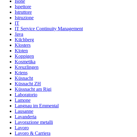
Isone
Ispettore
Istruttore
Istruzione
IT
IT Service Continuity Management
Java
Kilchberg
Klosters
Kloten
Koppigen
Kosmetika
Kreuzlingen
Kriens
Küsnacht
Küsnacht ZH
Küssnacht am Rigi
Laboratorio
Lamone
Langnau im Emmental
Lausanne
Lavanderia
Lavorazione metalli
Lavoro
Lavoro & Carriera