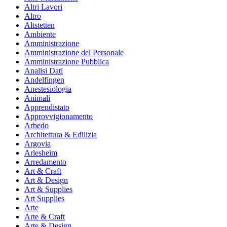
Altri Lavori
Altro
Altstetten
Ambiente
Amministrazione
Amministrazione del Personale
Amministrazione Pubblica
Analisi Dati
Andelfingen
Anestesiologia
Animali
Apprendistato
Approvvigionamento
Arbedo
Architettura & Edilizia
Argovia
Arlesheim
Arredamento
Art & Craft
Art & Design
Art & Supplies
Art Supplies
Arte
Arte & Craft
Arte & Design