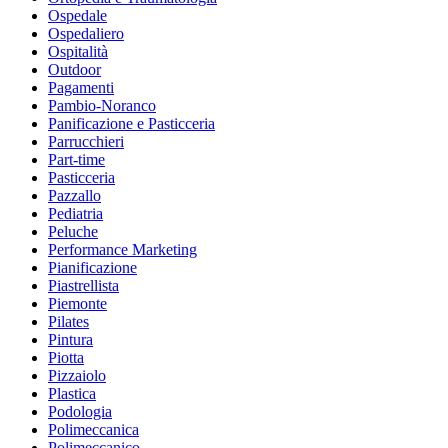
Ospedale
Ospedaliero
Ospitalità
Outdoor
Pagamenti
Pambio-Noranco
Panificazione e Pasticceria
Parrucchieri
Part-time
Pasticceria
Pazzallo
Pediatria
Peluche
Performance Marketing
Pianificazione
Piastrellista
Piemonte
Pilates
Pintura
Piotta
Pizzaiolo
Plastica
Podologia
Polimeccanica
Polimeccanico