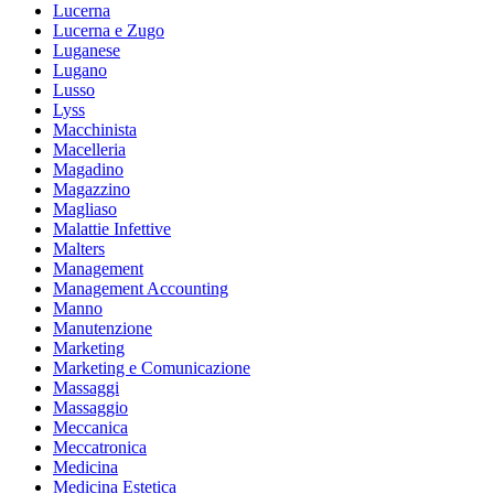
Lucerna
Lucerna e Zugo
Luganese
Lugano
Lusso
Lyss
Macchinista
Macelleria
Magadino
Magazzino
Magliaso
Malattie Infettive
Malters
Management
Management Accounting
Manno
Manutenzione
Marketing
Marketing e Comunicazione
Massaggi
Massaggio
Meccanica
Meccatronica
Medicina
Medicina Estetica