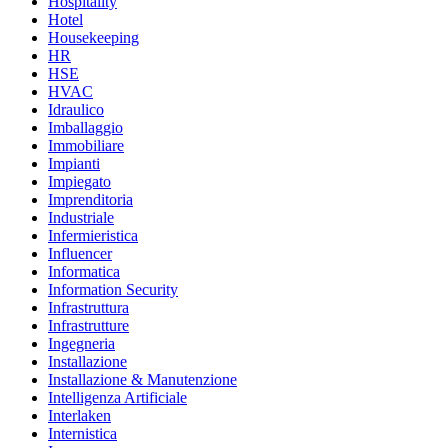
Hospitality
Hotel
Housekeeping
HR
HSE
HVAC
Idraulico
Imballaggio
Immobiliare
Impianti
Impiegato
Imprenditoria
Industriale
Infermieristica
Influencer
Informatica
Information Security
Infrastruttura
Infrastrutture
Ingegneria
Installazione
Installazione & Manutenzione
Intelligenza Artificiale
Interlaken
Internistica