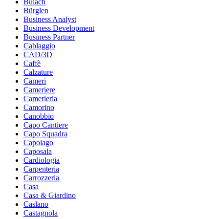
Bulach
Bürglen
Business Analyst
Business Development
Business Partner
Cablaggio
CAD/3D
Caffè
Calzature
Cameri
Cameriere
Camerieria
Camorino
Canobbio
Capo Cantiere
Capo Squadra
Capolago
Caposala
Cardiologia
Carpenteria
Carrozzeria
Casa
Casa & Giardino
Caslano
Castagnola