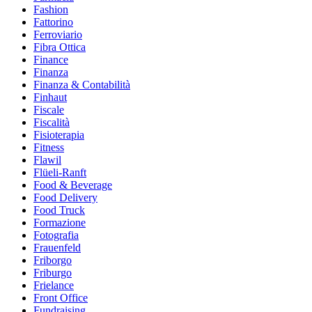
Fashion
Fattorino
Ferroviario
Fibra Ottica
Finance
Finanza
Finanza & Contabilità
Finhaut
Fiscale
Fiscalità
Fisioterapia
Fitness
Flawil
Flüeli-Ranft
Food & Beverage
Food Delivery
Food Truck
Formazione
Fotografia
Frauenfeld
Friborgo
Friburgo
Frielance
Front Office
Fundraising