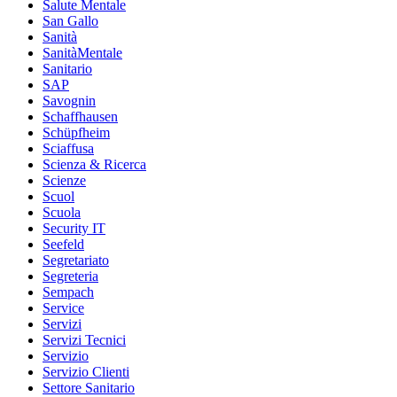
Salute Mentale
San Gallo
Sanità
SanitàMentale
Sanitario
SAP
Savognin
Schaffhausen
Schüpfheim
Sciaffusa
Scienza & Ricerca
Scienze
Scuol
Scuola
Security IT
Seefeld
Segretariato
Segreteria
Sempach
Service
Servizi
Servizi Tecnici
Servizio
Servizio Clienti
Settore Sanitario