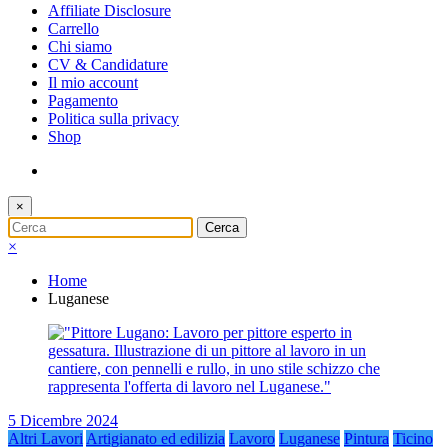
Affiliate Disclosure
Carrello
Chi siamo
CV & Candidature
Il mio account
Pagamento
Politica sulla privacy
Shop
×
×
Home
Luganese
5 Dicembre 2024
Altri Lavori
Artigianato ed edilizia
Lavoro
Luganese
Pintura
Ticino