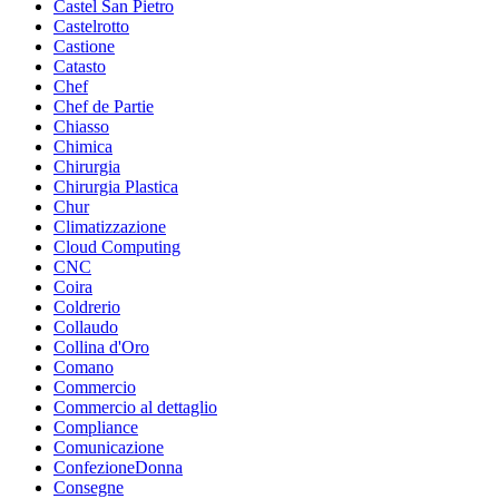
Castel San Pietro
Castelrotto
Castione
Catasto
Chef
Chef de Partie
Chiasso
Chimica
Chirurgia
Chirurgia Plastica
Chur
Climatizzazione
Cloud Computing
CNC
Coira
Coldrerio
Collaudo
Collina d'Oro
Comano
Commercio
Commercio al dettaglio
Compliance
Comunicazione
ConfezioneDonna
Consegne