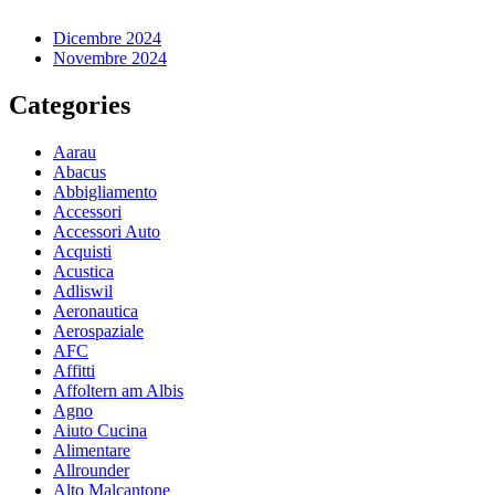
Dicembre 2024
Novembre 2024
Categories
Aarau
Abacus
Abbigliamento
Accessori
Accessori Auto
Acquisti
Acustica
Adliswil
Aeronautica
Aerospaziale
AFC
Affitti
Affoltern am Albis
Agno
Aiuto Cucina
Alimentare
Allrounder
Alto Malcantone