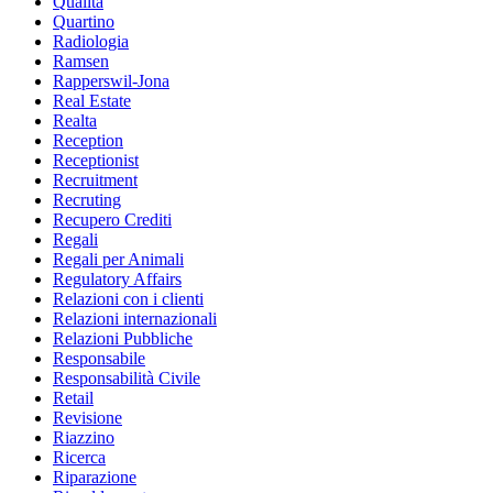
Qualità
Quartino
Radiologia
Ramsen
Rapperswil-Jona
Real Estate
Realta
Reception
Receptionist
Recruitment
Recruting
Recupero Crediti
Regali
Regali per Animali
Regulatory Affairs
Relazioni con i clienti
Relazioni internazionali
Relazioni Pubbliche
Responsabile
Responsabilità Civile
Retail
Revisione
Riazzino
Ricerca
Riparazione