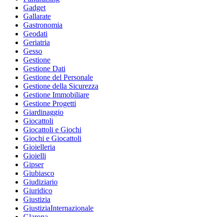
Gadget
Gallarate
Gastronomia
Geodati
Geriatria
Gesso
Gestione
Gestione Dati
Gestione del Personale
Gestione della Sicurezza
Gestione Immobiliare
Gestione Progetti
Giardinaggio
Giocattoli
Giocattoli e Giochi
Giochi e Giocattoli
Gioielleria
Gioielli
Gipser
Giubiasco
Giudiziario
Giuridico
Giustizia
GiustiziaInternazionale
Glarona