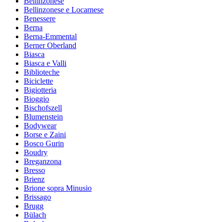
Bellinzonese
Bellinzonese e Locarnese
Benessere
Berna
Berna-Emmental
Berner Oberland
Biasca
Biasca e Valli
Biblioteche
Biciclette
Bigiotteria
Bioggio
Bischofszell
Blumenstein
Bodywear
Borse e Zaini
Bosco Gurin
Boudry
Breganzona
Bresso
Brienz
Brione sopra Minusio
Brissago
Brugg
Bülach