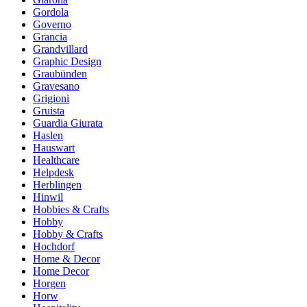
Gordola
Governo
Grancia
Grandvillard
Graphic Design
Graubünden
Gravesano
Grigioni
Gruista
Guardia Giurata
Haslen
Hauswart
Healthcare
Helpdesk
Herblingen
Hinwil
Hobbies & Crafts
Hobby
Hobby & Crafts
Hochdorf
Home & Decor
Home Decor
Horgen
Horw