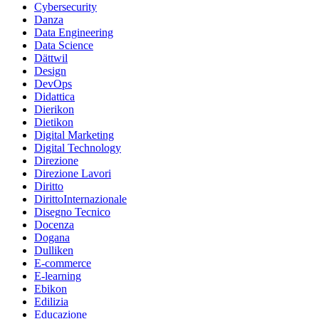
Cybersecurity
Danza
Data Engineering
Data Science
Dättwil
Design
DevOps
Didattica
Dierikon
Dietikon
Digital Marketing
Digital Technology
Direzione
Direzione Lavori
Diritto
DirittoInternazionale
Disegno Tecnico
Docenza
Dogana
Dulliken
E-commerce
E-learning
Ebikon
Edilizia
Educazione