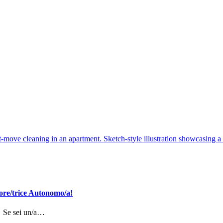
tore/trice Autonomo/a!
🧹 Se sei un/a…