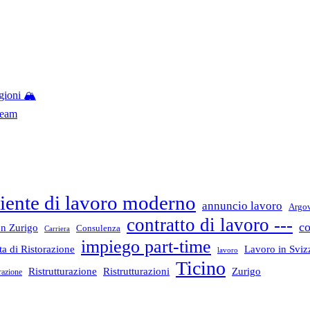
gioni 🏔️
Team
ente di lavoro moderno
annuncio lavoro
Argo
contratto di lavoro ---
co
n Zurigo
Consulenza
Carriera
impiego part-time
a di Ristorazione
Lavoro in Sviz
lavoro
Ticino
Ristrutturazione
Ristrutturazioni
Zurigo
razione