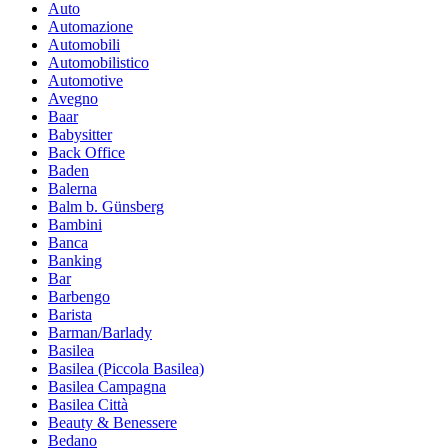
Auto
Automazione
Automobili
Automobilistico
Automotive
Avegno
Baar
Babysitter
Back Office
Baden
Balerna
Balm b. Günsberg
Bambini
Banca
Banking
Bar
Barbengo
Barista
Barman/Barlady
Basilea
Basilea (Piccola Basilea)
Basilea Campagna
Basilea Città
Beauty & Benessere
Bedano