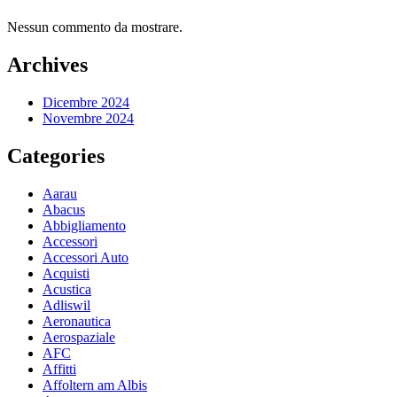
Nessun commento da mostrare.
Archives
Dicembre 2024
Novembre 2024
Categories
Aarau
Abacus
Abbigliamento
Accessori
Accessori Auto
Acquisti
Acustica
Adliswil
Aeronautica
Aerospaziale
AFC
Affitti
Affoltern am Albis