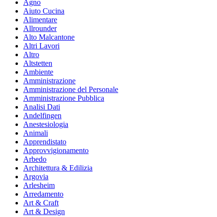
Agno
Aiuto Cucina
Alimentare
Allrounder
Alto Malcantone
Altri Lavori
Altro
Altstetten
Ambiente
Amministrazione
Amministrazione del Personale
Amministrazione Pubblica
Analisi Dati
Andelfingen
Anestesiologia
Animali
Apprendistato
Approvvigionamento
Arbedo
Architettura & Edilizia
Argovia
Arlesheim
Arredamento
Art & Craft
Art & Design