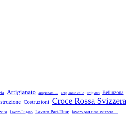
Artigianato
Bellinzona
via
artigiano
artigianato ---
artigianato edile
Croce Rossa Svizzera
struzione
Costruzioni
zera
Lavoro Part-Time
Lavoro Lugano
lavoro part time svizzera ---