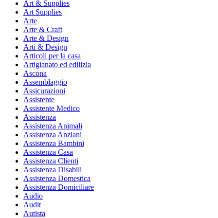
Art & Supplies
Art Supplies
Arte
Arte & Craft
Arte & Design
Arti & Design
Articoli per la casa
Artigianato ed edilizia
Ascona
Assemblaggio
Assicurazioni
Assistente
Assistente Medico
Assistenza
Assistenza Animali
Assistenza Anziani
Assistenza Bambini
Assistenza Casa
Assistenza Clienti
Assistenza Disabili
Assistenza Domestica
Assistenza Domiciliare
Audio
Audit
Autista