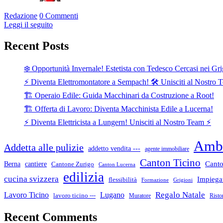
Redazione
0 Commenti
Leggi il seguito
Recent Posts
❄️ Opportunità Invernale! Estetista con Tedesco Cercasi nei Gri
⚡ Diventa Elettromontatore a Sempach! 🛠️ Unisciti al Nostro 
🏗️ Operaio Edile: Guida Macchinari da Costruzione a Root!
🏗️ Offerta di Lavoro: Diventa Macchinista Edile a Lucerna!
⚡ Diventa Elettricista a Lungern! Unisciti al Nostro Team ⚡
Ambi
Addetta alle pulizie
addetto vendita ---
agente immobiliare
Canton Ticino
cantiere
Canto
Berna
Cantone Zurigo
Canton Lucerna
edilizia
cucina svizzera
Impiegat
flessibilità
Formazione
Grigioni
Lugano
Regalo Natale
Lavoro Ticino
lavoro ticino ---
Muratore
Risto
Recent Comments