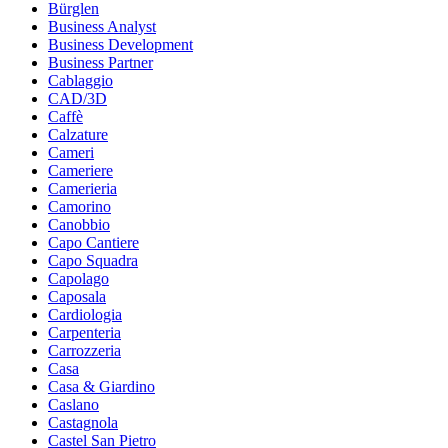
Bürglen
Business Analyst
Business Development
Business Partner
Cablaggio
CAD/3D
Caffè
Calzature
Cameri
Cameriere
Camerieria
Camorino
Canobbio
Capo Cantiere
Capo Squadra
Capolago
Caposala
Cardiologia
Carpenteria
Carrozzeria
Casa
Casa & Giardino
Caslano
Castagnola
Castel San Pietro