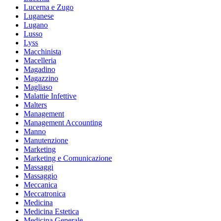
Lucerna e Zugo
Luganese
Lugano
Lusso
Lyss
Macchinista
Macelleria
Magadino
Magazzino
Magliaso
Malattie Infettive
Malters
Management
Management Accounting
Manno
Manutenzione
Marketing
Marketing e Comunicazione
Massaggi
Massaggio
Meccanica
Meccatronica
Medicina
Medicina Estetica
Medicina Generale