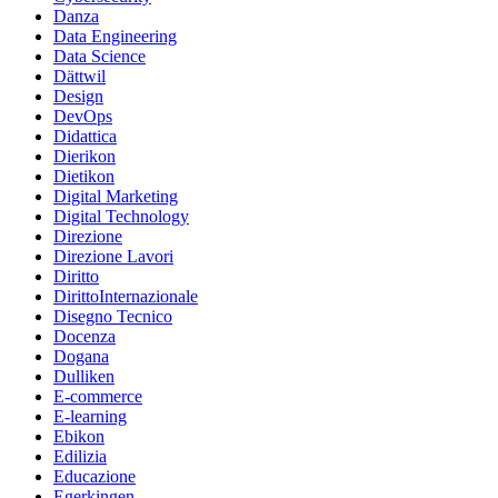
Danza
Data Engineering
Data Science
Dättwil
Design
DevOps
Didattica
Dierikon
Dietikon
Digital Marketing
Digital Technology
Direzione
Direzione Lavori
Diritto
DirittoInternazionale
Disegno Tecnico
Docenza
Dogana
Dulliken
E-commerce
E-learning
Ebikon
Edilizia
Educazione
Egerkingen