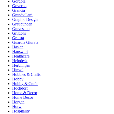
Gordola
Governo
Grancia
Grandvillard
Graphic Design
Graubünden
Gravesano
Grigioni
Gruista
Guardia Giurata
Haslen
Hauswart
Healthcare
Helpdesk
Herblingen
Hinwil
Hobbies & Crafts
Hobby
Hobby & Crafts
Hochdorf
Home & Decor
Home Decor
Horgen
Horw
Hospitality