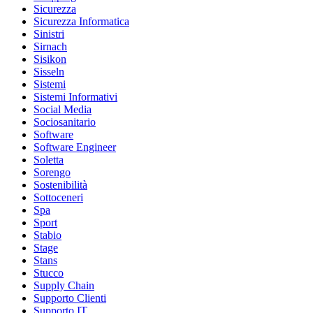
Sicurezza
Sicurezza Informatica
Sinistri
Sirnach
Sisikon
Sisseln
Sistemi
Sistemi Informativi
Social Media
Sociosanitario
Software
Software Engineer
Soletta
Sorengo
Sostenibilità
Sottoceneri
Spa
Sport
Stabio
Stage
Stans
Stucco
Supply Chain
Supporto Clienti
Supporto IT