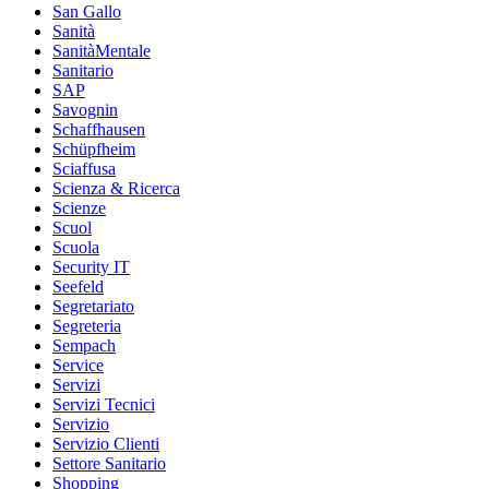
San Gallo
Sanità
SanitàMentale
Sanitario
SAP
Savognin
Schaffhausen
Schüpfheim
Sciaffusa
Scienza & Ricerca
Scienze
Scuol
Scuola
Security IT
Seefeld
Segretariato
Segreteria
Sempach
Service
Servizi
Servizi Tecnici
Servizio
Servizio Clienti
Settore Sanitario
Shopping