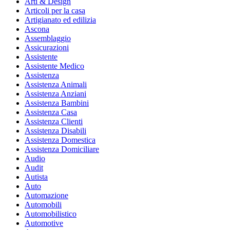
Arti & Design
Articoli per la casa
Artigianato ed edilizia
Ascona
Assemblaggio
Assicurazioni
Assistente
Assistente Medico
Assistenza
Assistenza Animali
Assistenza Anziani
Assistenza Bambini
Assistenza Casa
Assistenza Clienti
Assistenza Disabili
Assistenza Domestica
Assistenza Domiciliare
Audio
Audit
Autista
Auto
Automazione
Automobili
Automobilistico
Automotive