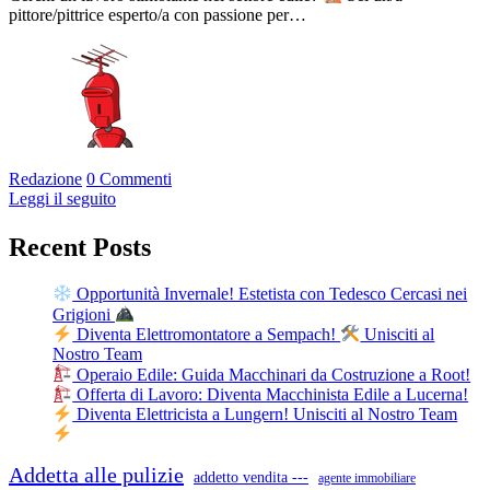
pittore/pittrice esperto/a con passione per…
Redazione
0 Commenti
Leggi il seguito
Recent Posts
Opportunità Invernale! Estetista con Tedesco Cercasi nei
Grigioni
Diventa Elettromontatore a Sempach!
Unisciti al
Nostro Team
Operaio Edile: Guida Macchinari da Costruzione a Root!
Offerta di Lavoro: Diventa Macchinista Edile a Lucerna!
Diventa Elettricista a Lungern! Unisciti al Nostro Team
Addetta alle pulizie
addetto vendita ---
agente immobiliare