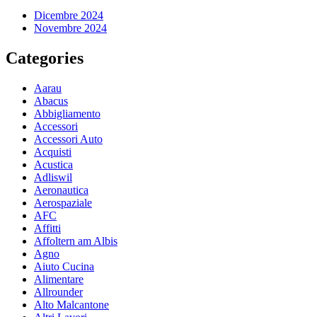
Dicembre 2024
Novembre 2024
Categories
Aarau
Abacus
Abbigliamento
Accessori
Accessori Auto
Acquisti
Acustica
Adliswil
Aeronautica
Aerospaziale
AFC
Affitti
Affoltern am Albis
Agno
Aiuto Cucina
Alimentare
Allrounder
Alto Malcantone