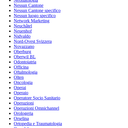
Neonatologia
Nessun Cantone
Nessun Cantone specifico
Nessun luogo specifico
Network Marketing
Neuchâtel
Neuenhof
Nidvaldo
Nord-Ovest Svizzera
Novazzano
Oberburg
Oberwil BL
Odontoiatria
Officina
Oftalmologia
Olten
Oncologia
Operai
Operaio
Operatore Socio Sanitario
Operazioni
Operazioni Omnichannel
Orologeria
Orselina
Ortopedia e Traumatologia