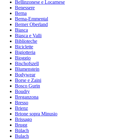
Bellinzonese e Locarnese
Benessere
Berna
Berna-Emmental
Berner Oberland
Biasca
Biasca e Valli
Biblioteche
Biciclette
Bigiotteria
Bioggio
Bischofszell
Blumenstein
Bodywear
Borse e Zaini
Bosco Gurin
Boudry
Breganzona
Bresso
Brienz
Brione sopra Minusio
Brissago
Brugg
Bülach
Bulach