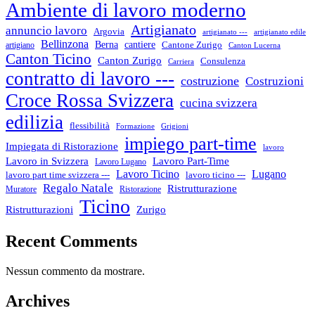
Ambiente di lavoro moderno
Artigianato
annuncio lavoro
Argovia
artigianato ---
artigianato edile
Bellinzona
cantiere
Berna
Cantone Zurigo
artigiano
Canton Lucerna
Canton Ticino
Canton Zurigo
Consulenza
Carriera
contratto di lavoro ---
costruzione
Costruzioni
Croce Rossa Svizzera
cucina svizzera
edilizia
flessibilità
Formazione
Grigioni
impiego part-time
Impiegata di Ristorazione
lavoro
Lavoro in Svizzera
Lavoro Part-Time
Lavoro Lugano
Lugano
Lavoro Ticino
lavoro ticino ---
lavoro part time svizzera ---
Regalo Natale
Ristrutturazione
Muratore
Ristorazione
Ticino
Ristrutturazioni
Zurigo
Recent Comments
Nessun commento da mostrare.
Archives