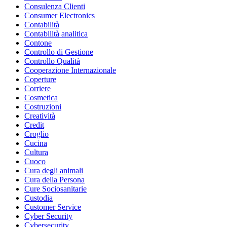
Consulenza Clienti
Consumer Electronics
Contabilità
Contabilità analitica
Contone
Controllo di Gestione
Controllo Qualità
Cooperazione Internazionale
Coperture
Corriere
Cosmetica
Costruzioni
Creatività
Credit
Croglio
Cucina
Cultura
Cuoco
Cura degli animali
Cura della Persona
Cure Sociosanitarie
Custodia
Customer Service
Cyber Security
Cybersecurity