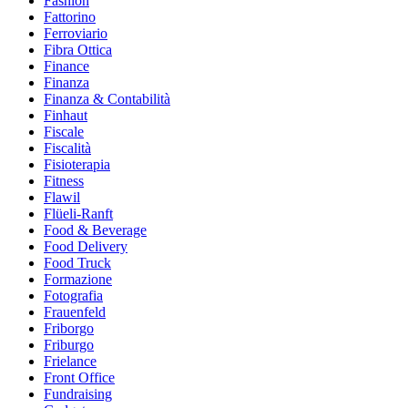
Fashion
Fattorino
Ferroviario
Fibra Ottica
Finance
Finanza
Finanza & Contabilità
Finhaut
Fiscale
Fiscalità
Fisioterapia
Fitness
Flawil
Flüeli-Ranft
Food & Beverage
Food Delivery
Food Truck
Formazione
Fotografia
Frauenfeld
Friborgo
Friburgo
Frielance
Front Office
Fundraising