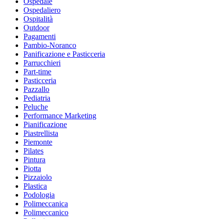
Ospedale
Ospedaliero
Ospitalità
Outdoor
Pagamenti
Pambio-Noranco
Panificazione e Pasticceria
Parrucchieri
Part-time
Pasticceria
Pazzallo
Pediatria
Peluche
Performance Marketing
Pianificazione
Piastrellista
Piemonte
Pilates
Pintura
Piotta
Pizzaiolo
Plastica
Podologia
Polimeccanica
Polimeccanico