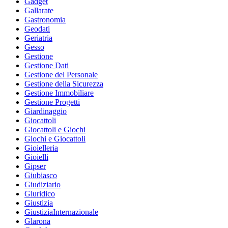
Gadget
Gallarate
Gastronomia
Geodati
Geriatria
Gesso
Gestione
Gestione Dati
Gestione del Personale
Gestione della Sicurezza
Gestione Immobiliare
Gestione Progetti
Giardinaggio
Giocattoli
Giocattoli e Giochi
Giochi e Giocattoli
Gioielleria
Gioielli
Gipser
Giubiasco
Giudiziario
Giuridico
Giustizia
GiustiziaInternazionale
Glarona