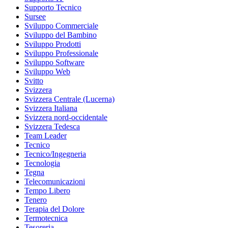
Supporto Tecnico
Sursee
Sviluppo Commerciale
Sviluppo del Bambino
Sviluppo Prodotti
Sviluppo Professionale
Sviluppo Software
Sviluppo Web
Svitto
Svizzera
Svizzera Centrale (Lucerna)
Svizzera Italiana
Svizzera nord-occidentale
Svizzera Tedesca
Team Leader
Tecnico
Tecnico/Ingegneria
Tecnologia
Tegna
Telecomunicazioni
Tempo Libero
Tenero
Terapia del Dolore
Termotecnica
Tesoreria