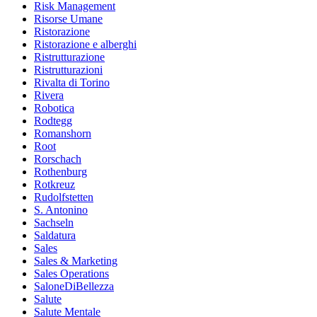
Risk Management
Risorse Umane
Ristorazione
Ristorazione e alberghi
Ristrutturazione
Ristrutturazioni
Rivalta di Torino
Rivera
Robotica
Rodtegg
Romanshorn
Root
Rorschach
Rothenburg
Rotkreuz
Rudolfstetten
S. Antonino
Sachseln
Saldatura
Sales
Sales & Marketing
Sales Operations
SaloneDiBellezza
Salute
Salute Mentale