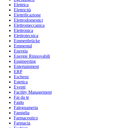
Elettrica
Elettricità
Elettrificazione
Elettrodomestici
Elettromeccanica
Elettronica
Elettrotecnica
Emmenbrücke
Emmental
Energia
Energie Rinnovabili
Engineering
Entertainment
ERP
Eschenz
Estetica
Eventi
Facility Management
Fai da te
Faido
Falegnameria
Famiglia
Farmaceutico
Farmacia