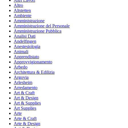
Altri Lavori
Altro
Altstetten
Ambiente
Amministrazione
Amministrazione del Personale
Amministrazione Pubblica
Analisi Dati
Andelfingen
Anestesiologia
Animali
Apprendistato
Approvvigionamento
Arbedo
Architettura & Edilizia
Argovia
Arlesheim
Arredamento
Art & Craft
Art & Design
Art & Supplies
Art Supplies
Arte
Arte & Craft
Arte & Design