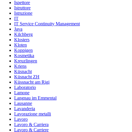
Ispettore
Istruttore
Istruzione
IT
IT Service Continuity Management
Java
Kilchberg
Klosters
Kloten
Koppigen
Kosmetika
Kreuzlingen
Kriens
Küsnacht
Küsnacht ZH
Küssnacht am Rigi
Laboratorio
Lamone
Langnau im Emmental
Lausanne
Lavanderia
Lavorazione metalli
Lavoro
Lavoro & Carriera
Lavoro & Carriere