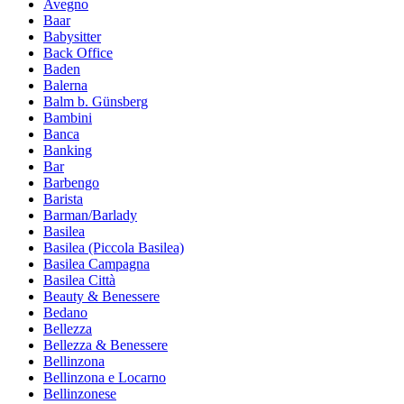
Avegno
Baar
Babysitter
Back Office
Baden
Balerna
Balm b. Günsberg
Bambini
Banca
Banking
Bar
Barbengo
Barista
Barman/Barlady
Basilea
Basilea (Piccola Basilea)
Basilea Campagna
Basilea Città
Beauty & Benessere
Bedano
Bellezza
Bellezza & Benessere
Bellinzona
Bellinzona e Locarno
Bellinzonese