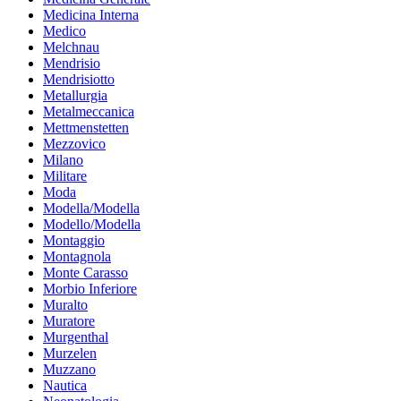
Medicina Interna
Medico
Melchnau
Mendrisio
Mendrisiotto
Metallurgia
Metalmeccanica
Mettmenstetten
Mezzovico
Milano
Militare
Moda
Modella/Modella
Modello/Modella
Montaggio
Montagnola
Monte Carasso
Morbio Inferiore
Muralto
Muratore
Murgenthal
Murzelen
Muzzano
Nautica