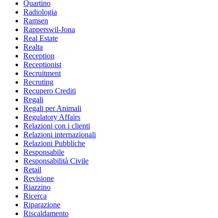
Quartino
Radiologia
Ramsen
Rapperswil-Jona
Real Estate
Realta
Reception
Receptionist
Recruitment
Recruting
Recupero Crediti
Regali
Regali per Animali
Regulatory Affairs
Relazioni con i clienti
Relazioni internazionali
Relazioni Pubbliche
Responsabile
Responsabilità Civile
Retail
Revisione
Riazzino
Ricerca
Riparazione
Riscaldamento