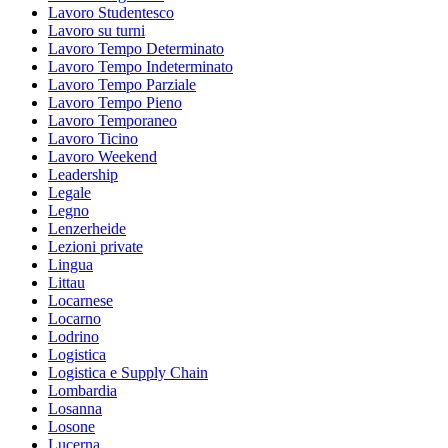
Lavoro Studentesco
Lavoro su turni
Lavoro Tempo Determinato
Lavoro Tempo Indeterminato
Lavoro Tempo Parziale
Lavoro Tempo Pieno
Lavoro Temporaneo
Lavoro Ticino
Lavoro Weekend
Leadership
Legale
Legno
Lenzerheide
Lezioni private
Lingua
Littau
Locarnese
Locarno
Lodrino
Logistica
Logistica e Supply Chain
Lombardia
Losanna
Losone
Lucerna