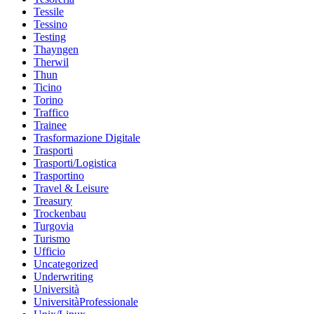
Tessile
Tessino
Testing
Thayngen
Therwil
Thun
Ticino
Torino
Traffico
Trainee
Trasformazione Digitale
Trasporti
Trasporti/Logistica
Trasportino
Travel & Leisure
Treasury
Trockenbau
Turgovia
Turismo
Ufficio
Uncategorized
Underwriting
Università
UniversitàProfessionale