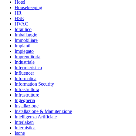
Hotel
Housekeeping
HR
HSE
HVAC
Idraulico
Imballaggio
Immobiliare
Impianti
Impiegato
Imprenditoria
Industriale
Infermieristica
Influencer
Informatica
Information Security
Infrastruttura
Infrastrutture
Ingegneria
Installazione
Installazione & Manutenzione
Intelligenza Artificiale
Interlaken
Internistica
Isone