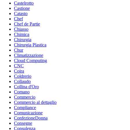
Castelrotto
Castione
Catasto
Chef
Chef de Partie
Chiasso
Chimica
Chirurgia
Chirurgia Plastica
Chur
Climatizzazione
Cloud Computing
CNC
Coira
Coldrerio
Collaudo
Collina d'Oro
Comano
Commercio
Commercio al dettaglio
Compliance
Comunicazione
ConfezioneDonna
Consegne
Consulenza