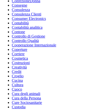
ConfezioneDonna
Consegne
Consulenza
Consulenza Clienti
Consumer Electronics
Contabilità
Contabilità analitica
Contone
Controllo di Gestione
Controllo Qualità
Cooperazione Internazionale
Coperture
Corriere
Cosmetica
Costruzioni
Creatività
Credit
Croglio
Cucina
Cultura
Cuoco
Cura degli animali
Cura della Persona
Cure Sociosanitarie
Custodia