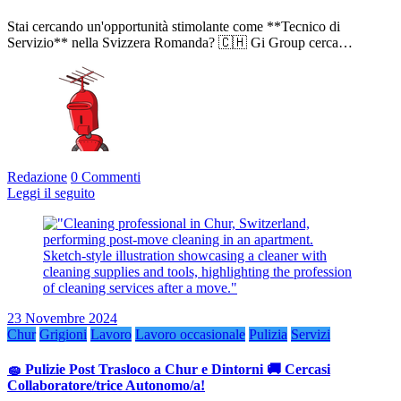
Stai cercando un'opportunità stimolante come **Tecnico di
Servizio** nella Svizzera Romanda? 🇨🇭 Gi Group cerca…
Redazione
0 Commenti
Leggi il seguito
23 Novembre 2024
Chur
Grigioni
Lavoro
Lavoro occasionale
Pulizia
Servizi
🧽 Pulizie Post Trasloco a Chur e Dintorni 🚚 Cercasi
Collaboratore/trice Autonomo/a!