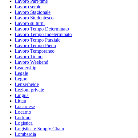
Lavoro Part-time
Lavoro serale
Lavoro Stagionale
Lavoro Studentesco
Lavoro su turni
Lavoro Tempo Determinato
Lavoro Tempo Indeterminato
Lavoro Tempo Parziale
Lavoro Tempo Pieno
Lavoro Temporaneo
Lavoro Ticino
Lavoro Weekend
Leadership
Legale
Legno
Lenzerheide
Lezioni private
Lingua
Littau
Locarnese
Locarno
Lodrino
Logistica
Logistica e Supply Chain
Lombardia