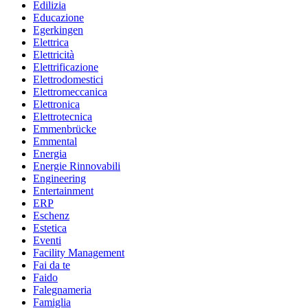
Edilizia
Educazione
Egerkingen
Elettrica
Elettricità
Elettrificazione
Elettrodomestici
Elettromeccanica
Elettronica
Elettrotecnica
Emmenbrücke
Emmental
Energia
Energie Rinnovabili
Engineering
Entertainment
ERP
Eschenz
Estetica
Eventi
Facility Management
Fai da te
Faido
Falegnameria
Famiglia