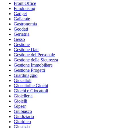
Front Office
Fundraising
Gadget
Gallarate
Gastronomia
Geodati
Geriatria
Gesso
Gestione
Gestione Dati
Gestione del Personale
Gestione della Sicurezza
Gestione Immobiliare
Gestione Progetti
Giardinaggio
Giocattoli
Giocattoli e Giochi
Giochi e Giocattoli
Gioielleria
Gioielli
Gipser
Giubiasco
Giudiziario
Giuridico
Giustizia