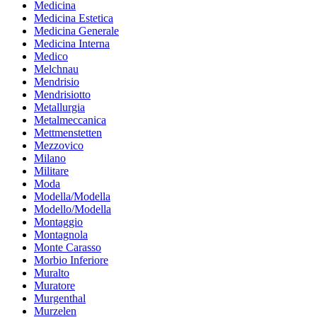
Medicina
Medicina Estetica
Medicina Generale
Medicina Interna
Medico
Melchnau
Mendrisio
Mendrisiotto
Metallurgia
Metalmeccanica
Mettmenstetten
Mezzovico
Milano
Militare
Moda
Modella/Modella
Modello/Modella
Montaggio
Montagnola
Monte Carasso
Morbio Inferiore
Muralto
Muratore
Murgenthal
Murzelen