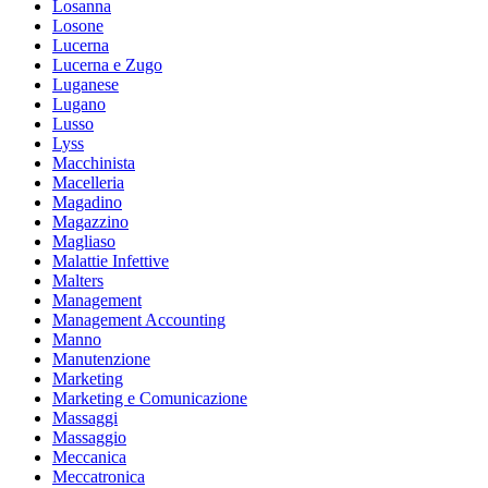
Losanna
Losone
Lucerna
Lucerna e Zugo
Luganese
Lugano
Lusso
Lyss
Macchinista
Macelleria
Magadino
Magazzino
Magliaso
Malattie Infettive
Malters
Management
Management Accounting
Manno
Manutenzione
Marketing
Marketing e Comunicazione
Massaggi
Massaggio
Meccanica
Meccatronica