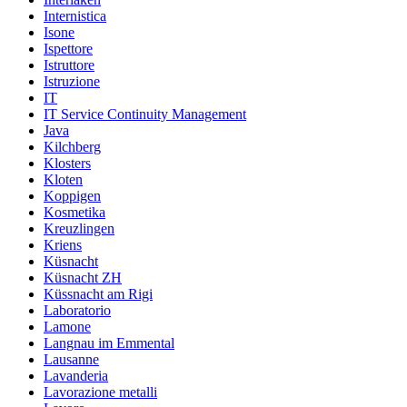
Internistica
Isone
Ispettore
Istruttore
Istruzione
IT
IT Service Continuity Management
Java
Kilchberg
Klosters
Kloten
Koppigen
Kosmetika
Kreuzlingen
Kriens
Küsnacht
Küsnacht ZH
Küssnacht am Rigi
Laboratorio
Lamone
Langnau im Emmental
Lausanne
Lavanderia
Lavorazione metalli