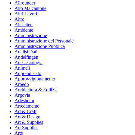
Allrounder
Alto Malcantone
Altri Lavori
Altro
Altstetten
Ambiente
Amministrazione
Amministrazione del Personale
Amministrazione Pubblica
Analisi Dati
Andelfingen
Anestesiologia
Animali
Apprendistato
Approvvigionamento
Arbedo
Architettura & Edilizia
Argovia
Arlesheim
Arredamento
Art & Craft
Art & Design
Art & Supplies
Art Supplies
Arte