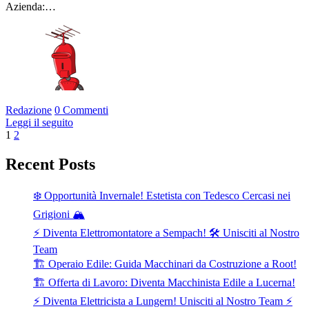
Azienda:…
Redazione
0 Commenti
Leggi il seguito
Paginazione
1
2
degli
Recent Posts
articoli
❄️ Opportunità Invernale! Estetista con Tedesco Cercasi nei
Grigioni 🏔️
⚡ Diventa Elettromontatore a Sempach! 🛠️ Unisciti al Nostro
Team
🏗️ Operaio Edile: Guida Macchinari da Costruzione a Root!
🏗️ Offerta di Lavoro: Diventa Macchinista Edile a Lucerna!
⚡ Diventa Elettricista a Lungern! Unisciti al Nostro Team ⚡