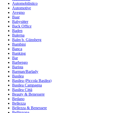
Automobilistico
Automotive
Avegno
Baar
Babysitter
Back Office
Baden
Balerna
Balm b. Günsberg
Bambini
Banca
Banking
Bar
Barbengo
Barista
Barman/Barlady
Basilea
Basilea (Piccola Basilea)
Basilea Campagna
Basilea Città
Beauty & Benessere
Bedano
Bellezza
Bellezza & Benessere
Bellinzona