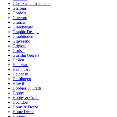
GiustiziaInternazionale
Glarona
Gordola
Governo
Grancia
Grandvillard
Graphic Design
Graubünden
Gravesano
Grigioni
Gruista
Guardia Giurata
Haslen
Hauswart
Healthcare
Helpdesk
Herblingen
Hinwil
Hobbies & Crafts
Hobby
Hobby & Crafts
Hochdorf
Home & Decor
Home Decor
Horgen