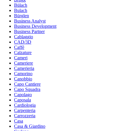
Bülach
Bulach
Bürglen
Business Analyst
Business Development
Business Partner
Cablaggio
CAD/3D
Caffè
Calzature
Cameri
Cameriere
Camerieria
Camorino
Canobbio
Capo Cantiere
Capo Squadra
Capolago
Caposala
Cardiologia
Carpenteria
Carrozzeria
Casa
Casa & Giardino