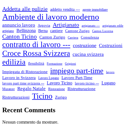
Addetta alle pulizie
addetto vendita ---
agente immobiliare
Ambiente di lavoro moderno
Artigianato
annuncio lavoro
Argovia
artigianato ---
artigianato edile
Bellinzona
cantiere
Berna
Cantone Zurigo
artigiano
Canton Lucerna
Canton Ticino
Canton Zurigo
Consulenza
Carriera
contratto di lavoro ---
costruzione
Costruzioni
Croce Rossa Svizzera
cucina svizzera
edilizia
flessibilità
Formazione
Grigioni
impiego part-time
Impiegata di Ristorazione
lavoro
Lavoro in Svizzera
Lavoro Part-Time
Lavoro Lugano
Lugano
Lavoro Ticino
lavoro ticino ---
lavoro part time svizzera ---
Regalo Natale
Ristrutturazione
Muratore
Ristorazione
Ticino
Ristrutturazioni
Zurigo
Recent Comments
Nessun commento da mostrare.