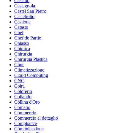
Caslano
Castagnola
Castel San Pietro
Castelrotto
Castione
Catasto
Chef
Chef de Partie
Chiasso
Chimica
Chirurgia
Chirurgia Plastica
Chur
Climatizzazione
Cloud Computing
CNC
Coira
Coldrerio
Collaudo
Collina d'Oro
Comano
Commercio
Commercio al dettaglio
Compliance
Comunicazione