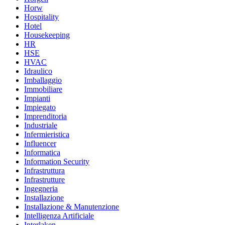
Horw
Hospitality
Hotel
Housekeeping
HR
HSE
HVAC
Idraulico
Imballaggio
Immobiliare
Impianti
Impiegato
Imprenditoria
Industriale
Infermieristica
Influencer
Informatica
Information Security
Infrastruttura
Infrastrutture
Ingegneria
Installazione
Installazione & Manutenzione
Intelligenza Artificiale
Interlaken