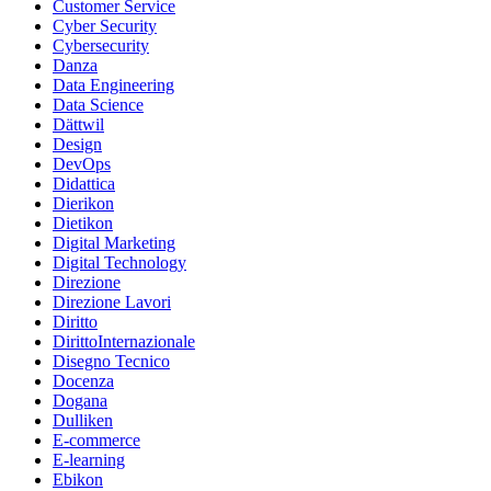
Customer Service
Cyber Security
Cybersecurity
Danza
Data Engineering
Data Science
Dättwil
Design
DevOps
Didattica
Dierikon
Dietikon
Digital Marketing
Digital Technology
Direzione
Direzione Lavori
Diritto
DirittoInternazionale
Disegno Tecnico
Docenza
Dogana
Dulliken
E-commerce
E-learning
Ebikon