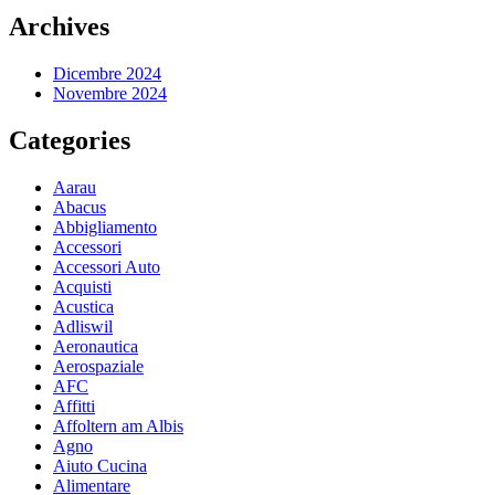
Archives
Dicembre 2024
Novembre 2024
Categories
Aarau
Abacus
Abbigliamento
Accessori
Accessori Auto
Acquisti
Acustica
Adliswil
Aeronautica
Aerospaziale
AFC
Affitti
Affoltern am Albis
Agno
Aiuto Cucina
Alimentare