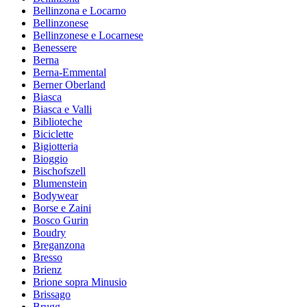
Bellinzona e Locarno
Bellinzonese
Bellinzonese e Locarnese
Benessere
Berna
Berna-Emmental
Berner Oberland
Biasca
Biasca e Valli
Biblioteche
Biciclette
Bigiotteria
Bioggio
Bischofszell
Blumenstein
Bodywear
Borse e Zaini
Bosco Gurin
Boudry
Breganzona
Bresso
Brienz
Brione sopra Minusio
Brissago
Brugg