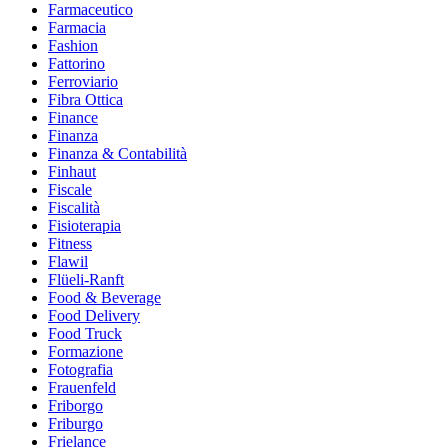
Farmaceutico
Farmacia
Fashion
Fattorino
Ferroviario
Fibra Ottica
Finance
Finanza
Finanza & Contabilità
Finhaut
Fiscale
Fiscalità
Fisioterapia
Fitness
Flawil
Flüeli-Ranft
Food & Beverage
Food Delivery
Food Truck
Formazione
Fotografia
Frauenfeld
Friborgo
Friburgo
Frielance