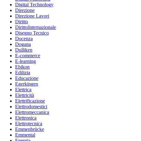
Digital Technology
Direzione
Direzione Lavori
Diritto
DirittoInternazionale
Disegno Tecnico
Docenza
Dogana
Dulliken
E-commerce
E-learning
Ebikon
Edilizia
Educazione
Egerkingen
Elettrica
Elettricità
Elettrificazione
Elettrodomestici
Elettromeccanica
Elettronica
Elettrotecnica
Emmenbrücke
Emmental
Energia