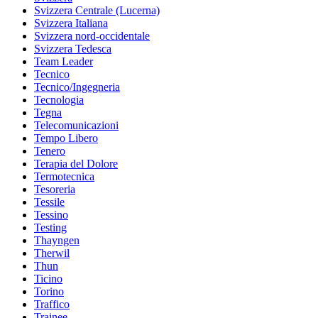
Svizzera Centrale (Lucerna)
Svizzera Italiana
Svizzera nord-occidentale
Svizzera Tedesca
Team Leader
Tecnico
Tecnico/Ingegneria
Tecnologia
Tegna
Telecomunicazioni
Tempo Libero
Tenero
Terapia del Dolore
Termotecnica
Tesoreria
Tessile
Tessino
Testing
Thayngen
Therwil
Thun
Ticino
Torino
Traffico
Trainee