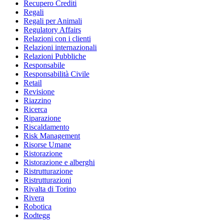
Recupero Crediti
Regali
Regali per Animali
Regulatory Affairs
Relazioni con i clienti
Relazioni internazionali
Relazioni Pubbliche
Responsabile
Responsabilità Civile
Retail
Revisione
Riazzino
Ricerca
Riparazione
Riscaldamento
Risk Management
Risorse Umane
Ristorazione
Ristorazione e alberghi
Ristrutturazione
Ristrutturazioni
Rivalta di Torino
Rivera
Robotica
Rodtegg