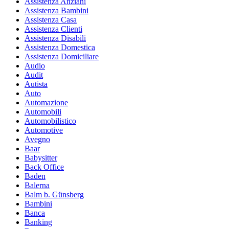
Assistenza Anziani
Assistenza Bambini
Assistenza Casa
Assistenza Clienti
Assistenza Disabili
Assistenza Domestica
Assistenza Domiciliare
Audio
Audit
Autista
Auto
Automazione
Automobili
Automobilistico
Automotive
Avegno
Baar
Babysitter
Back Office
Baden
Balerna
Balm b. Günsberg
Bambini
Banca
Banking