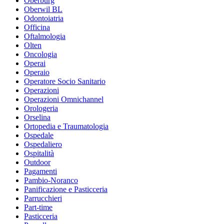
Oberburg
Oberwil BL
Odontoiatria
Officina
Oftalmologia
Olten
Oncologia
Operai
Operaio
Operatore Socio Sanitario
Operazioni
Operazioni Omnichannel
Orologeria
Orselina
Ortopedia e Traumatologia
Ospedale
Ospedaliero
Ospitalità
Outdoor
Pagamenti
Pambio-Noranco
Panificazione e Pasticceria
Parrucchieri
Part-time
Pasticceria