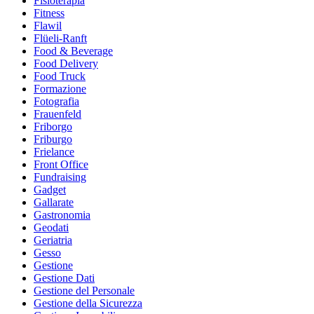
Fisioterapia
Fitness
Flawil
Flüeli-Ranft
Food & Beverage
Food Delivery
Food Truck
Formazione
Fotografia
Frauenfeld
Friborgo
Friburgo
Frielance
Front Office
Fundraising
Gadget
Gallarate
Gastronomia
Geodati
Geriatria
Gesso
Gestione
Gestione Dati
Gestione del Personale
Gestione della Sicurezza