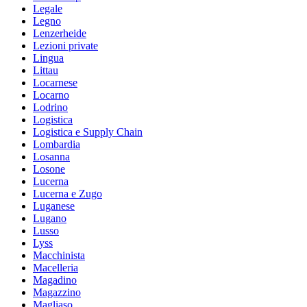
Legale
Legno
Lenzerheide
Lezioni private
Lingua
Littau
Locarnese
Locarno
Lodrino
Logistica
Logistica e Supply Chain
Lombardia
Losanna
Losone
Lucerna
Lucerna e Zugo
Luganese
Lugano
Lusso
Lyss
Macchinista
Macelleria
Magadino
Magazzino
Magliaso