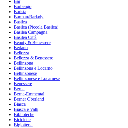
Bar
Barbengo
Barista
Barman/Barlady
Basilea
Basilea (Piccola Basilea)
Basilea Campagna
Basilea Città
Beauty & Benessere
Bedano
Bellezza
Bellezza & Benessere
Bellinzona
Bellinzona e Locarno
Bellinzonese
Bellinzonese e Locarnese
Benessere
Berna
Berna-Emmental
Berner Oberland
Biasca
Biasca e Valli
Biblioteche
Biciclette
Bigiotteria