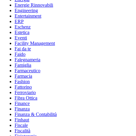
Energie Rinnovabili
Engineering
Entertainment
ERP
Eschenz
Estetica
Eventi
Facility Management
Fai da te
Faido
Falegnameria
Famiglia
Farmaceutico
Farmacia
Fashion
Fattorino
Ferroviario
Fibra Ottica
Finance
Finanza
Finanza & Contabilità
Finhaut
Fiscale
Fiscalità