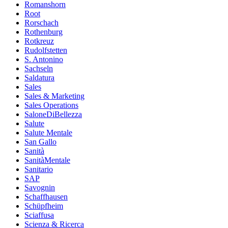
Romanshorn
Root
Rorschach
Rothenburg
Rotkreuz
Rudolfstetten
S. Antonino
Sachseln
Saldatura
Sales
Sales & Marketing
Sales Operations
SaloneDiBellezza
Salute
Salute Mentale
San Gallo
Sanità
SanitàMentale
Sanitario
SAP
Savognin
Schaffhausen
Schüpfheim
Sciaffusa
Scienza & Ricerca