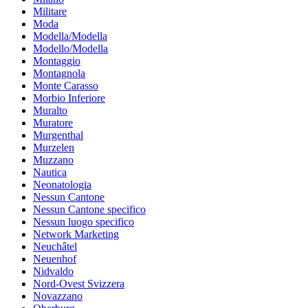
Militare
Moda
Modella/Modella
Modello/Modella
Montaggio
Montagnola
Monte Carasso
Morbio Inferiore
Muralto
Muratore
Murgenthal
Murzelen
Muzzano
Nautica
Neonatologia
Nessun Cantone
Nessun Cantone specifico
Nessun luogo specifico
Network Marketing
Neuchâtel
Neuenhof
Nidvaldo
Nord-Ovest Svizzera
Novazzano