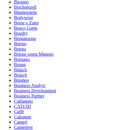
Bioggio
Bischofszell
Blumenstein
Bodywear
Borse e Zaini
Bosco Gurin
Boudry
Breganzona
Bresso
Brienz
Brione sopra Minusio
Brissago
Brugg
Bülach
Bulach
Bürglen
Business Analyst
Business Development
Business Partner
Cablaggio
CAD/3D
Caffè
Calzature
Cameri
Cameriere