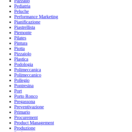
Pazzallo
Pediatria
Peluche
Performance Marketing
Pianificazione
Piastrellista
Piemonte
Pilates
Pintura
Piotta
Pizzaiolo
Plastica
Podologia
Polimeccanica
Polimeccanico
Pollegio
Pontresina
Port
Porto Ronco
Pregassona
Preventivazione
Primario
Procurement
Product Management
Produzione