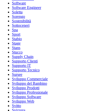
Software
Software Engineer
Soletta
Sorengo
Sostenibilità
Sottoceneri
Spa
Sport
Stabio
Stage
Stans
Stucco
Supply Chain
Supporto Clienti
Supporto IT
Supporto Tecnico
Sursee
Sviluppo Commerciale
Sviluppo del Bambino
Sviluppo Prodotti
Sviluppo Professionale
Sviluppo Software
Sviluppo Web
Svitto
Svizzera