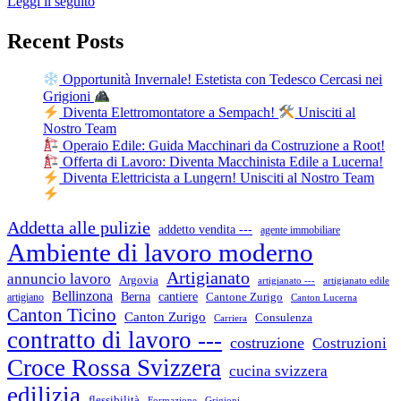
Leggi il seguito
Recent Posts
Opportunità Invernale! Estetista con Tedesco Cercasi nei
Grigioni
Diventa Elettromontatore a Sempach!
Unisciti al
Nostro Team
Operaio Edile: Guida Macchinari da Costruzione a Root!
Offerta di Lavoro: Diventa Macchinista Edile a Lucerna!
Diventa Elettricista a Lungern! Unisciti al Nostro Team
Addetta alle pulizie
addetto vendita ---
agente immobiliare
Ambiente di lavoro moderno
Artigianato
annuncio lavoro
Argovia
artigianato ---
artigianato edile
Bellinzona
cantiere
Berna
Cantone Zurigo
artigiano
Canton Lucerna
Canton Ticino
Canton Zurigo
Consulenza
Carriera
contratto di lavoro ---
costruzione
Costruzioni
Croce Rossa Svizzera
cucina svizzera
edilizia
flessibilità
Formazione
Grigioni