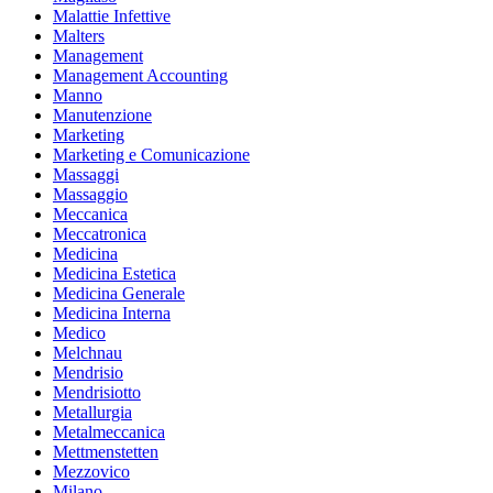
Malattie Infettive
Malters
Management
Management Accounting
Manno
Manutenzione
Marketing
Marketing e Comunicazione
Massaggi
Massaggio
Meccanica
Meccatronica
Medicina
Medicina Estetica
Medicina Generale
Medicina Interna
Medico
Melchnau
Mendrisio
Mendrisiotto
Metallurgia
Metalmeccanica
Mettmenstetten
Mezzovico
Milano