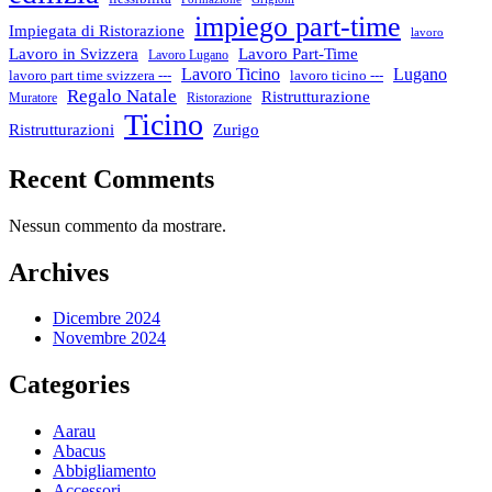
impiego part-time
Impiegata di Ristorazione
lavoro
Lavoro in Svizzera
Lavoro Part-Time
Lavoro Lugano
Lugano
Lavoro Ticino
lavoro ticino ---
lavoro part time svizzera ---
Regalo Natale
Ristrutturazione
Muratore
Ristorazione
Ticino
Ristrutturazioni
Zurigo
Recent Comments
Nessun commento da mostrare.
Archives
Dicembre 2024
Novembre 2024
Categories
Aarau
Abacus
Abbigliamento
Accessori