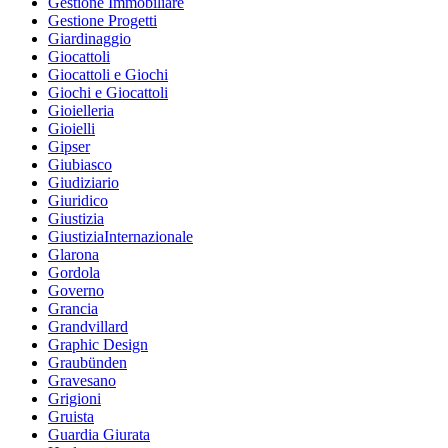
Gestione Immobiliare
Gestione Progetti
Giardinaggio
Giocattoli
Giocattoli e Giochi
Giochi e Giocattoli
Gioielleria
Gioielli
Gipser
Giubiasco
Giudiziario
Giuridico
Giustizia
GiustiziaInternazionale
Glarona
Gordola
Governo
Grancia
Grandvillard
Graphic Design
Graubünden
Gravesano
Grigioni
Gruista
Guardia Giurata