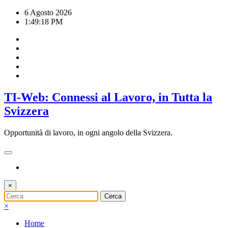
Vai
6 Agosto 2026
al
1:49:19 PM
contenuto
TI-Web: Connessi al Lavoro, in Tutta la
Svizzera
Opportunità di lavoro, in ogni angolo della Svizzera.
×
×
Home