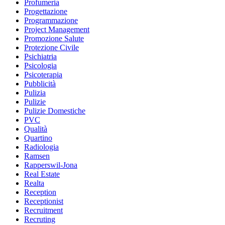
Profumeria
Progettazione
Programmazione
Project Management
Promozione Salute
Protezione Civile
Psichiatria
Psicologia
Psicoterapia
Pubblicità
Pulizia
Pulizie
Pulizie Domestiche
PVC
Qualità
Quartino
Radiologia
Ramsen
Rapperswil-Jona
Real Estate
Realta
Reception
Receptionist
Recruitment
Recruting