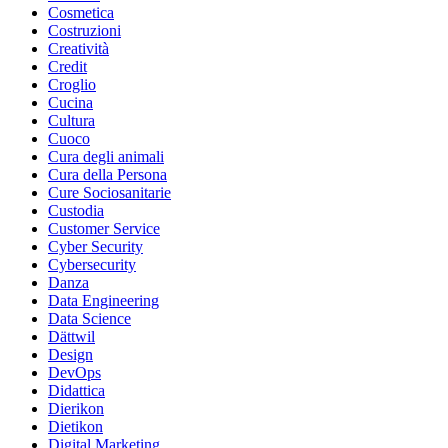
Cosmetica
Costruzioni
Creatività
Credit
Croglio
Cucina
Cultura
Cuoco
Cura degli animali
Cura della Persona
Cure Sociosanitarie
Custodia
Customer Service
Cyber Security
Cybersecurity
Danza
Data Engineering
Data Science
Dättwil
Design
DevOps
Didattica
Dierikon
Dietikon
Digital Marketing