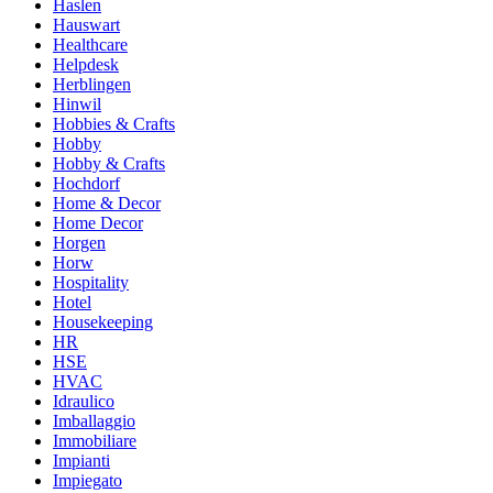
Haslen
Hauswart
Healthcare
Helpdesk
Herblingen
Hinwil
Hobbies & Crafts
Hobby
Hobby & Crafts
Hochdorf
Home & Decor
Home Decor
Horgen
Horw
Hospitality
Hotel
Housekeeping
HR
HSE
HVAC
Idraulico
Imballaggio
Immobiliare
Impianti
Impiegato