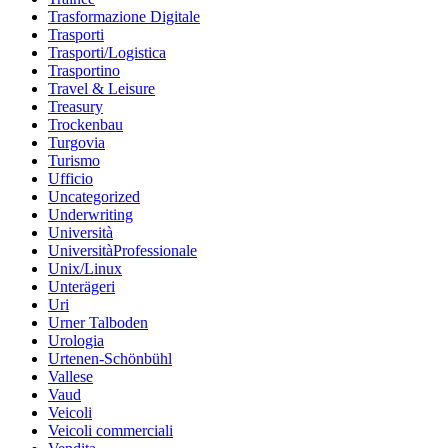
Trasformazione Digitale
Trasporti
Trasporti/Logistica
Trasportino
Travel & Leisure
Treasury
Trockenbau
Turgovia
Turismo
Ufficio
Uncategorized
Underwriting
Università
UniversitàProfessionale
Unix/Linux
Unterägeri
Uri
Urner Talboden
Urologia
Urtenen-Schönbühl
Vallese
Vaud
Veicoli
Veicoli commerciali