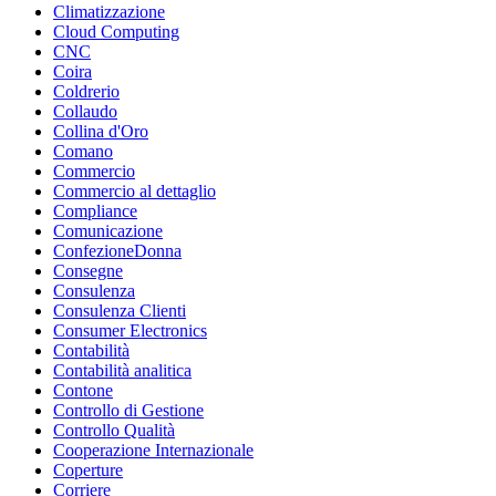
Climatizzazione
Cloud Computing
CNC
Coira
Coldrerio
Collaudo
Collina d'Oro
Comano
Commercio
Commercio al dettaglio
Compliance
Comunicazione
ConfezioneDonna
Consegne
Consulenza
Consulenza Clienti
Consumer Electronics
Contabilità
Contabilità analitica
Contone
Controllo di Gestione
Controllo Qualità
Cooperazione Internazionale
Coperture
Corriere