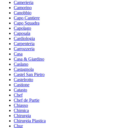
Camerieria
Camorino
Canobbio
Capo Cantiere
Capo Squadra
Capolago
Caposala
Cardiologia
Carpenteria
Carrozzeria
Casa
Casa & Giardino
Caslano
Castagnola
Castel San Pietro
Castelrotto
Castione
Catasto
Chef
Chef de Partie
Chiasso
Chimica
Chirurgia
Chirurgia Plastica
Chur