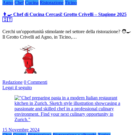
Agno
Chef
Cucina
Ristorazione
Ticino
👨‍🍳 Chef di Cucina Cercasi! Grotto Crivelli – Stagione 2025
🇮🇹
Cerchi un'opportunità stimolante nel settore della ristorazione? 🧑‍🍳
Il Grotto Crivelli ad Agno, in Ticino,…
Redazione
0 Commenti
Leggi il seguito
15 Novembre 2024