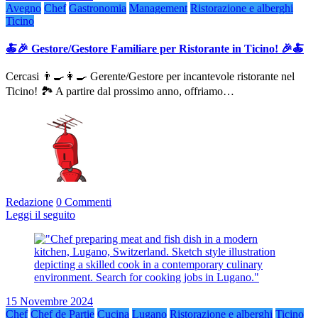
Avegno
Chef
Gastronomia
Management
Ristorazione e alberghi
Ticino
🍝🎉 Gestore/Gestore Familiare per Ristorante in Ticino! 🎉🍝
Cercasi 👨‍🍳👩‍🍳 Gerente/Gestore per incantevole ristorante nel
Ticino! 🏞️ A partire dal prossimo anno, offriamo…
Redazione
0 Commenti
Leggi il seguito
15 Novembre 2024
Chef
Chef de Partie
Cucina
Lugano
Ristorazione e alberghi
Ticino