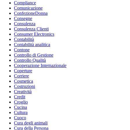
Compliance
Comunicazione
ConfezioneDonna
Consegne
Consulenza
Consulenza Clienti
Consumer Electronics
Contabilità
Contabilità analitica
Contone
Controllo di Gestione
Controllo Qualità
Cooperazione Internazionale
Coperture
Corriere
Cosmetica
Costruzioni
Creatività
Credit
Croglio
Cucina
Cultura
Cuoco
Cura degli animali
Cura della Persona