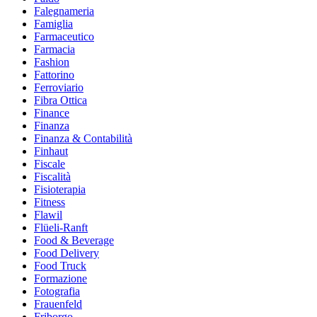
Falegnameria
Famiglia
Farmaceutico
Farmacia
Fashion
Fattorino
Ferroviario
Fibra Ottica
Finance
Finanza
Finanza & Contabilità
Finhaut
Fiscale
Fiscalità
Fisioterapia
Fitness
Flawil
Flüeli-Ranft
Food & Beverage
Food Delivery
Food Truck
Formazione
Fotografia
Frauenfeld
Friborgo