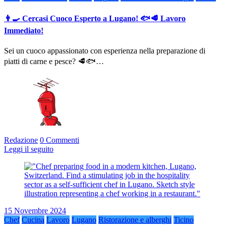
👨‍🍳 Cercasi Cuoco Esperto a Lugano! 🐟🥩 Lavoro
Immediato!
Sei un cuoco appassionato con esperienza nella preparazione di
piatti di carne e pesce? 🥩🐟…
Redazione
0 Commenti
Leggi il seguito
15 Novembre 2024
Chef
Cucina
Lavoro
Lugano
Ristorazione e alberghi
Ticino