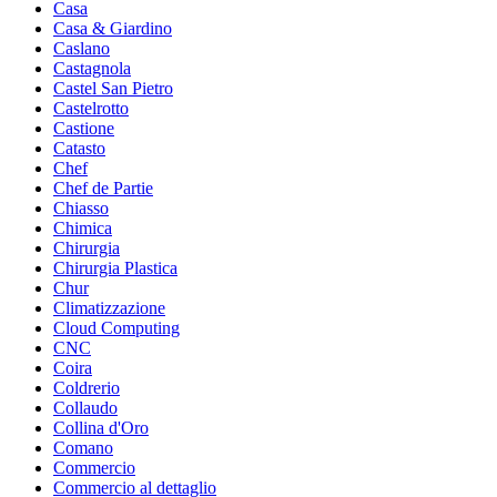
Casa
Casa & Giardino
Caslano
Castagnola
Castel San Pietro
Castelrotto
Castione
Catasto
Chef
Chef de Partie
Chiasso
Chimica
Chirurgia
Chirurgia Plastica
Chur
Climatizzazione
Cloud Computing
CNC
Coira
Coldrerio
Collaudo
Collina d'Oro
Comano
Commercio
Commercio al dettaglio