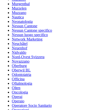
Murgenthal
Murzelen
Muzzano
Nautica
Neonatologia
Nessun Cantone
Nessun Cantone specifico
Nessun luogo specifico
Network Marketing
Neuchâtel
Neuenhof
Nidvaldo
Nord-Ovest Svizzera
Novazzano
Oberburg
Oberwil BL
Odontoiatria
Officina
Oftalmologia
Olten
Oncologia
Operai
Operaio
Operatore Socio Sanitario
Operazioni