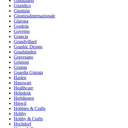
Giudiziario
Giuridico
Giustizia
GiustiziaInternazionale
Glarona
Gordola
Governo
Grancia
Grandvillard
Graphic Design
Graubünden
Gravesano
Grigioni
Gruista
Guardia Giurata
Haslen
Hauswart
Healthcare
Helpdesk
Herblingen
Hinwil
Hobbies & Crafts
Hobby
Hobby & Crafts
Hochdorf