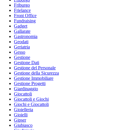
Friburgo
Frielance
Front Office
Fundraising
Gadget
Gallarate
Gastronomia
Geodati
Geriatria
Gesso
Gestione
Gestione Dati
Gestione del Personale
Gestione della Sicurezza
Gestione Immobiliare
Gestione Progetti
Giardinaggio
Giocattoli
Giocattoli e Giochi
Giochi e Giocattoli
Gioielleria
Gioielli
Gipser
Giubiasco