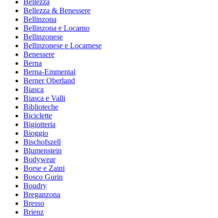
Bellezza
Bellezza & Benessere
Bellinzona
Bellinzona e Locarno
Bellinzonese
Bellinzonese e Locarnese
Benessere
Berna
Berna-Emmental
Berner Oberland
Biasca
Biasca e Valli
Biblioteche
Biciclette
Bigiotteria
Bioggio
Bischofszell
Blumenstein
Bodywear
Borse e Zaini
Bosco Gurin
Boudry
Breganzona
Bresso
Brienz