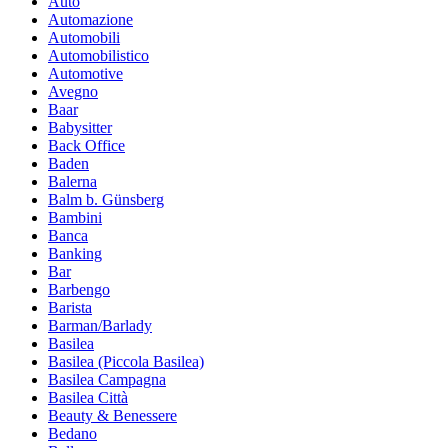
Auto
Automazione
Automobili
Automobilistico
Automotive
Avegno
Baar
Babysitter
Back Office
Baden
Balerna
Balm b. Günsberg
Bambini
Banca
Banking
Bar
Barbengo
Barista
Barman/Barlady
Basilea
Basilea (Piccola Basilea)
Basilea Campagna
Basilea Città
Beauty & Benessere
Bedano