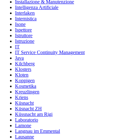
Installazione & Manutenzione
Intelligenza Artificiale
Interlaken
Internistica
Isone
Ispettore
Istruttore
Istruzione
IT
IT Service Continuity Management
Java
Kilchberg
Klosters
Kloten
Koppigen
Kosmetika
Kreuzlingen
Kriens
Küsnacht
Küsnacht ZH
Küssnacht am Rigi
Laboratorio
Lamone
Langnau im Emmental
Lausanne