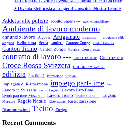
🏗️ Offerta di Lavoro: Diventa Macchinista Edile a Lucerna!
⚡ Diventa Elettricista a Lungern! Unisciti al Nostro Team ⚡
Addetta alle pulizie
addetto vendita ---
agente immobiliare
Ambiente di lavoro moderno
Artigianato
annuncio lavoro
Argovia
artigianato ---
artigianato edile
Bellinzona
cantiere
Berna
Cantone Zurigo
artigiano
Canton Lucerna
Canton Ticino
Canton Zurigo
Consulenza
Carriera
contratto di lavoro ---
costruzione
Costruzioni
Croce Rossa Svizzera
cucina svizzera
edilizia
flessibilità
Formazione
Grigioni
impiego part-time
Impiegata di Ristorazione
lavoro
Lavoro in Svizzera
Lavoro Part-Time
Lavoro Lugano
Lugano
Lavoro Ticino
lavoro ticino ---
lavoro part time svizzera ---
Regalo Natale
Ristrutturazione
Muratore
Ristorazione
Ticino
Ristrutturazioni
Zurigo
Recent Comments