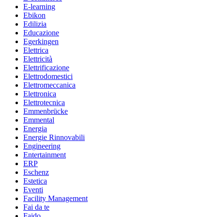
E-learning
Ebikon
Edilizia
Educazione
Egerkingen
Elettrica
Elettricità
Elettrificazione
Elettrodomestici
Elettromeccanica
Elettronica
Elettrotecnica
Emmenbrücke
Emmental
Energia
Energie Rinnovabili
Engineering
Entertainment
ERP
Eschenz
Estetica
Eventi
Facility Management
Fai da te
Faido