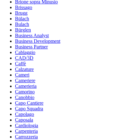
Brione sopra Minusio
Brissago
Brugg
Bülach
Bulach
Bürglen
Business Analyst
Business Development
Business Partner
Cablaggio
CAD/3D
Caffè
Calzature
Cameri
Cameriere
Camerieria
Camorino
Canobbio
Capo Cantiere
Capo Squadra
Capolago
Caposala
Cardiologia
Carpenteria
Carrozzeria