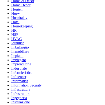
Home & Decor
Home Decor
Horgen
Horw
Hospitality
Hotel
Housekeeping
HR
HSE
HVAC
Idraulico
Imballaggio
Immobiliare
Impianti
Impiegato
Imprenditoria
Industriale
Infermieristica
Influencer
Informatica
Information Security
Infrastruttura
Infrastrutture
Ingegneria
Installazione