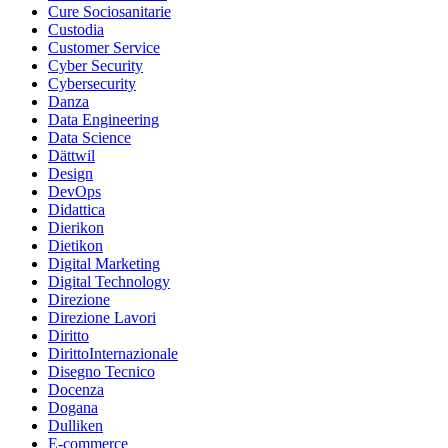
Cure Sociosanitarie
Custodia
Customer Service
Cyber Security
Cybersecurity
Danza
Data Engineering
Data Science
Dättwil
Design
DevOps
Didattica
Dierikon
Dietikon
Digital Marketing
Digital Technology
Direzione
Direzione Lavori
Diritto
DirittoInternazionale
Disegno Tecnico
Docenza
Dogana
Dulliken
E-commerce