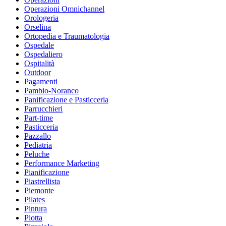
Operazioni Omnichannel
Orologeria
Orselina
Ortopedia e Traumatologia
Ospedale
Ospedaliero
Ospitalità
Outdoor
Pagamenti
Pambio-Noranco
Panificazione e Pasticceria
Parrucchieri
Part-time
Pasticceria
Pazzallo
Pediatria
Peluche
Performance Marketing
Pianificazione
Piastrellista
Piemonte
Pilates
Pintura
Piotta