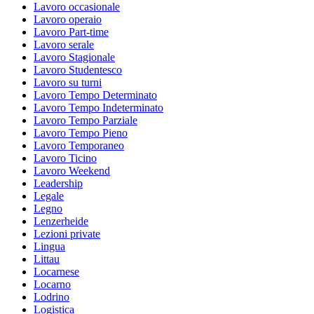
Lavoro occasionale
Lavoro operaio
Lavoro Part-time
Lavoro serale
Lavoro Stagionale
Lavoro Studentesco
Lavoro su turni
Lavoro Tempo Determinato
Lavoro Tempo Indeterminato
Lavoro Tempo Parziale
Lavoro Tempo Pieno
Lavoro Temporaneo
Lavoro Ticino
Lavoro Weekend
Leadership
Legale
Legno
Lenzerheide
Lezioni private
Lingua
Littau
Locarnese
Locarno
Lodrino
Logistica