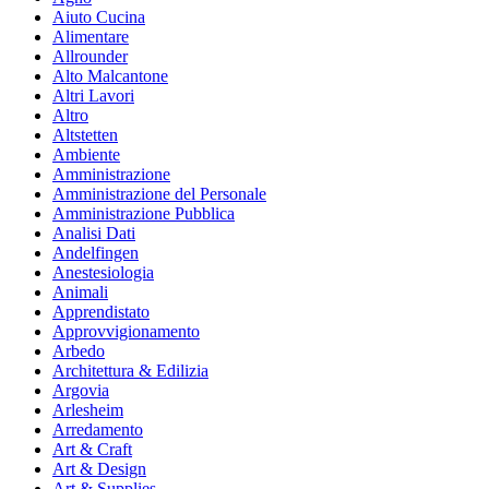
Aiuto Cucina
Alimentare
Allrounder
Alto Malcantone
Altri Lavori
Altro
Altstetten
Ambiente
Amministrazione
Amministrazione del Personale
Amministrazione Pubblica
Analisi Dati
Andelfingen
Anestesiologia
Animali
Apprendistato
Approvvigionamento
Arbedo
Architettura & Edilizia
Argovia
Arlesheim
Arredamento
Art & Craft
Art & Design
Art & Supplies