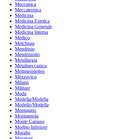
Meccanica
Meccatronica
Medicina
Medicina Estetica
Medicina Generale
Medicina Interna
Medico
Melchnau
Mendrisio
Mendrisiotto
Metallurgia
Metalmeccanica
Mettmenstetten
Mezzovico
Milano
Militare
Moda
Modella/Modella
Modello/Modella
Montaggio
Montagnola
Monte Carasso
Morbio Inferiore
Muralto
Muratore