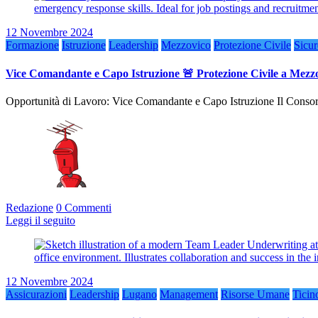
12 Novembre 2024
Formazione
Istruzione
Leadership
Mezzovico
Protezione Civile
Sicur
Vice Comandante e Capo Istruzione 🚨 Protezione Civile a Mezz
Opportunità di Lavoro: Vice Comandante e Capo Istruzione Il Conso
Redazione
0 Commenti
Leggi il seguito
12 Novembre 2024
Assicurazioni
Leadership
Lugano
Management
Risorse Umane
Ticin