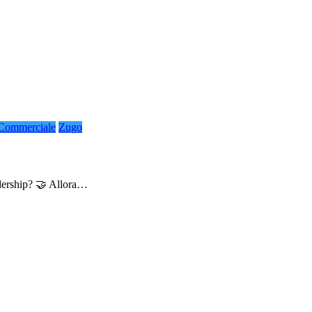
 Commerciale
Zugo
adership? 🤝 Allora…