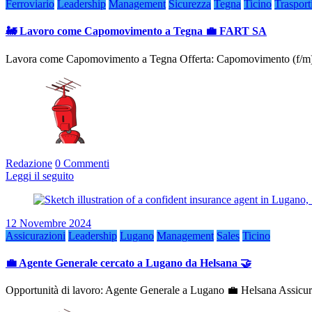
Ferroviario
Leadership
Management
Sicurezza
Tegna
Ticino
Trasport
🚂 Lavoro come Capomovimento a Tegna 💼 FART SA
Lavora come Capomovimento a Tegna Offerta: Capomovimento (f/
Redazione
0 Commenti
Leggi il seguito
12 Novembre 2024
Assicurazioni
Leadership
Lugano
Management
Sales
Ticino
💼 Agente Generale cercato a Lugano da Helsana 🤝
Opportunità di lavoro: Agente Generale a Lugano 💼 Helsana Assicura