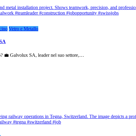
cino
Vetro e Metallo
 SA
llo? 💼 Galvolux SA, leader nel suo settore,…