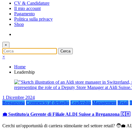
CV & Candidature
Il mio account
Pagamento
Politica sulla privacy
Shop
×
×
Home
Leadership
1 Dicembre 2024
Breganzona
Commercio al dettaglio
Leadership
Management
Retail
T
💼 Sostituto/a Gerente di Filiale ALDI Suisse a Breganzona 🇨🇭
Cerchi un'opportunità di carriera stimolante nel settore retail? 🧑‍💼