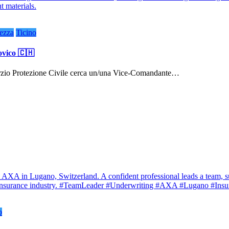
ezza
Ticino
ovico 🇨🇭
rzio Protezione Civile cerca un/una Vice-Comandante…
o